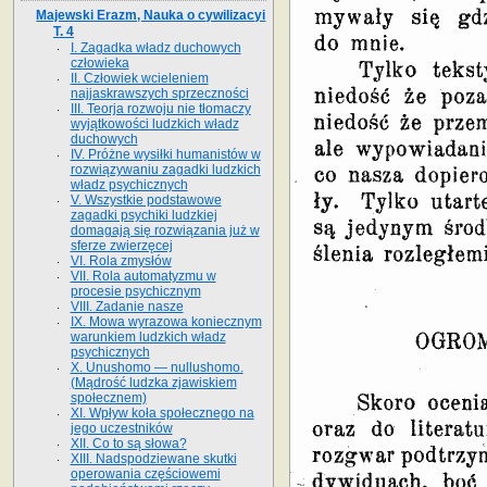
Majewski Erazm, Nauka o cywilizacyi
T. 4
I. Zagadka władz duchowych
człowieka
II. Człowiek wcieleniem
najjaskrawszych sprzeczności
III. Teorja rozwoju nie tłomaczy
wyjątkowości ludzkich władz
duchowych
IV. Próżne wysiłki humanistów w
rozwiązywaniu zagadki ludzkich
władz psychicznych
V. Wszystkie podstawowe
zagadki psychiki ludzkiej
domagają się rozwiązania już w
sferze zwierzęcej
VI. Rola zmysłów
VII. Rola automatyzmu w
procesie psychicznym
VIII. Zadanie nasze
IX. Mowa wyrazowa koniecznym
warunkiem ludzkich władz
psychicznych
X. Unushomo — nullushomo.
(Mądrość ludzka zjawiskiem
społecznem)
XI. Wpływ koła społecznego na
jego uczestników
XII. Co to są słowa?
XIII. Nadspodziewane skutki
operowania częściowemi