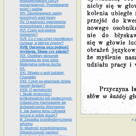
podobieństwami rzeczy
ponazywanych. Powstawanie
pojęć i sądów
XIV. Zdumiewające zalety
pozornych wad mowy
XV. O ważności operowania
przenośniami i skróceniami
XVI. Czem jest piękne
mówienie?
XVII. Co z nas czyni niemilknący
rozgwar, w którym żyjemy?
XVIII. Ogromna oszczędność
myślenia. Słowa czy zdania?
XIX. Osobliwy stosunek
człowieka do jego dzieł.
Materjalna potęga ducha
XX.
XXI. Słówko o woli ludzkiej.
Charakter
XXII. Czem są właściwie dzieła
naszej fantazji?
XXIII. O genjalności
I. Skutki drobności i
krótkotrwałości kół społecznych.
Ustawiczne marnowanie się
doświadczenia zbiorowego
II. Jak dawno temu człowiek
poczuł w sobie duszę?
«
III. Zagadka przedhistorycznego
artyzmu
IV. Mądrość przedpiśmienna.
Ograniczoność pamięci