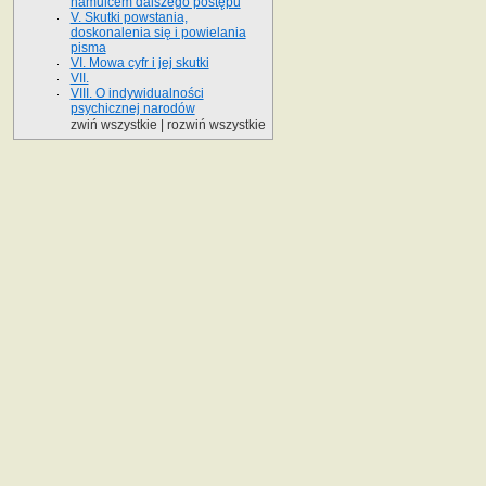
hamulcem dalszego postępu
V. Skutki powstania,
doskonalenia się i powielania
pisma
VI. Mowa cyfr i jej skutki
VII.
VIII. O indywidualności
psychicznej narodów
zwiń wszystkie
|
rozwiń wszystkie