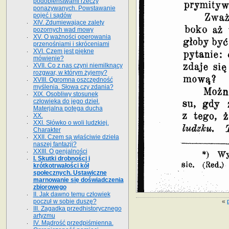
podobieństwami rzeczy
ponazywanych. Powstawanie
pojęć i sądów
XIV. Zdumiewające zalety
pozornych wad mowy
XV. O ważności operowania
przenośniami i skróceniami
XVI. Czem jest piękne
mówienie?
XVII. Co z nas czyni niemilknący
rozgwar, w którym żyjemy?
XVIII. Ogromna oszczędność
myślenia. Słowa czy zdania?
XIX. Osobliwy stosunek
człowieka do jego dzieł.
Materjalna potęga ducha
XX.
XXI. Słówko o woli ludzkiej.
Charakter
XXII. Czem są właściwie dzieła
naszej fantazji?
XXIII. O genjalności
I. Skutki drobności i
krótkotrwałości kół
społecznych. Ustawiczne
marnowanie się doświadczenia
zbiorowego
II. Jak dawno temu człowiek
«
poczuł w sobie duszę?
III. Zagadka przedhistorycznego
artyzmu
IV. Mądrość przedpiśmienna.