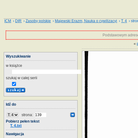
ICM
›
DIR
›
Zasoby polskie
›
Majewski Erazm, Nauka o cywilizacyi
›
T. 4
› stro
Podstawowym adrese
«
Wyszukiwanie
w książce
szukaj w całej serii
Idź do
strona:
Pobierz pełen tekst
T. 4.txt
Nawigacja