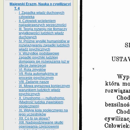
Majewski Erazm, Nauka o cywilizacyi
T. 4
I. Zagadka władz duchowych
człowieka
II. Człowiek wcieleniem
najjaskrawszych sprzeczności
III. Teorja rozwoju nie tłomaczy
wyjątkowości ludzkich władz
duchowych
IV. Próżne wysiłki humanistów w
rozwiązywaniu zagadki ludzkich
władz psychicznych
V. Wszystkie podstawowe
zagadki psychiki ludzkiej
domagają się rozwiązania już w
sferze zwierzęcej
VI. Rola zmysłów
VII. Rola automatyzmu w
procesie psychicznym
VIII. Zadanie nasze
IX. Mowa wyrazowa koniecznym
warunkiem ludzkich władz
psychicznych
X. Unushomo — nullushomo.
(Mądrość ludzka zjawiskiem
społecznem)
XI. Wpływ koła społecznego na
jego uczestników
XII. Co to są słowa?
XIII. Nadspodziewane skutki
operowania częściowemi