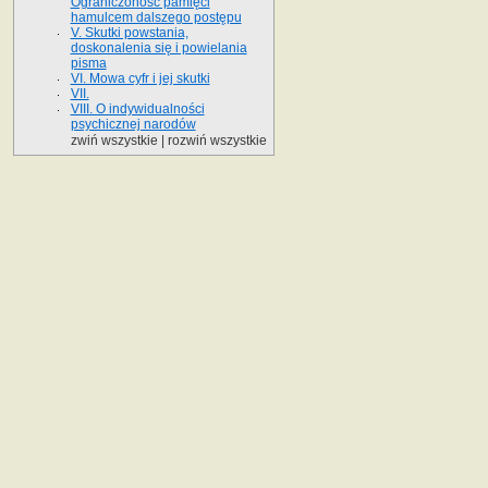
Ograniczoność pamięci
hamulcem dalszego postępu
V. Skutki powstania,
doskonalenia się i powielania
pisma
VI. Mowa cyfr i jej skutki
VII.
VIII. O indywidualności
psychicznej narodów
zwiń wszystkie
|
rozwiń wszystkie