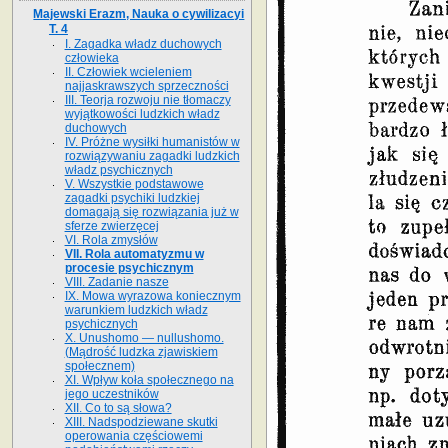
Majewski Erazm, Nauka o cywilizacyi
T. 4
I. Zagadka władz duchowych
człowieka
II. Człowiek wcieleniem
najjaskrawszych sprzeczności
III. Teorja rozwoju nie tłomaczy
wyjątkowości ludzkich władz
duchowych
IV. Próżne wysiłki humanistów w
rozwiązywaniu zagadki ludzkich
władz psychicznych
V. Wszystkie podstawowe
zagadki psychiki ludzkiej
domagają się rozwiązania już w
sferze zwierzęcej
VI. Rola zmysłów
VII. Rola automatyzmu w
procesie psychicznym
VIII. Zadanie nasze
IX. Mowa wyrazowa koniecznym
warunkiem ludzkich władz
psychicznych
X. Unushomo — nullushomo.
(Mądrość ludzka zjawiskiem
społecznem)
XI. Wpływ koła społecznego na
jego uczestników
XII. Co to są słowa?
XIII. Nadspodziewane skutki
operowania częściowemi