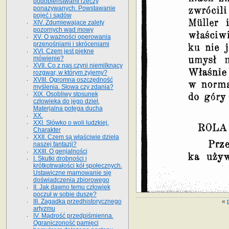
podobieństwami rzeczy
ponazywanych. Powstawanie
pojęć i sądów
XIV. Zdumiewające zalety
pozornych wad mowy
XV. O ważności operowania
przenośniami i skróceniami
XVI. Czem jest piękne
mówienie?
XVII. Co z nas czyni niemilknący
rozgwar, w którym żyjemy?
XVIII. Ogromna oszczędność
myślenia. Słowa czy zdania?
XIX. Osobliwy stosunek
człowieka do jego dzieł.
Materjalna potęga ducha
XX.
XXI. Słówko o woli ludzkiej.
Charakter
XXII. Czem są właściwie dzieła
naszej fantazji?
XXIII. O genjalności
I. Skutki drobności i
krótkotrwałości kół społecznych.
Ustawiczne marnowanie się
doświadczenia zbiorowego
II. Jak dawno temu człowiek
poczuł w sobie duszę?
«
III. Zagadka przedhistorycznego
artyzmu
IV. Mądrość przedpiśmienna.
Ograniczoność pamięci