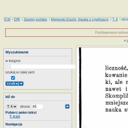
ICM
›
DIR
›
Zasoby polskie
›
Majewski Erazm, Nauka o cywilizacyi
›
T. 4
› stro
Podstawowym adrese
«
Wyszukiwanie
w książce
szukaj w całej serii
Idź do
strona:
Pobierz pełen tekst
T. 4.txt
Nawigacja