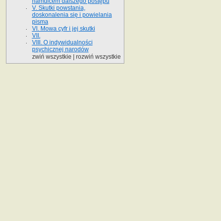
hamulcem dalszego postępu
V. Skutki powstania,
doskonalenia się i powielania
pisma
VI. Mowa cyfr i jej skutki
VII.
VIII. O indywidualności
psychicznej narodów
zwiń wszystkie
|
rozwiń wszystkie