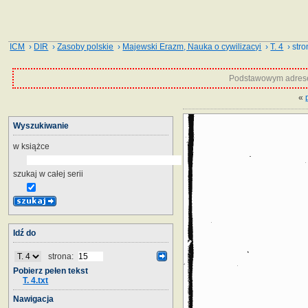
ICM
›
DIR
›
Zasoby polskie
›
Majewski Erazm, Nauka o cywilizacyi
›
T. 4
› stro
Podstawowym adrese
«
Wyszukiwanie
w książce
szukaj w całej serii
Idź do
strona:
Pobierz pełen tekst
T. 4.txt
Nawigacja