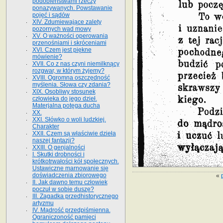
podobieństwami rzeczy
ponazywanych. Powstawanie
pojęć i sądów
XIV. Zdumiewające zalety
pozornych wad mowy
XV. O ważności operowania
przenośniami i skróceniami
XVI. Czem jest piękne
mówienie?
XVII. Co z nas czyni niemilknący
rozgwar, w którym żyjemy?
XVIII. Ogromna oszczędność
myślenia. Słowa czy zdania?
XIX. Osobliwy stosunek
człowieka do jego dzieł.
Materjalna potęga ducha
XX.
XXI. Słówko o woli ludzkiej.
Charakter
XXII. Czem są właściwie dzieła
naszej fantazji?
XXIII. O genjalności
I. Skutki drobności i
krótkotrwałości kół społecznych.
Ustawiczne marnowanie się
doświadczenia zbiorowego
«
II. Jak dawno temu człowiek
poczuł w sobie duszę?
III. Zagadka przedhistorycznego
artyzmu
IV. Mądrość przedpiśmienna.
Ograniczoność pamięci