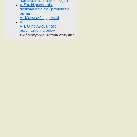
hamulcem dalszego postępu
V. Skutki powstania,
doskonalenia się i powielania
pisma
VI. Mowa cyfr i jej skutki
VII.
VIII. O indywidualności
psychicznej narodów
zwiń wszystkie
|
rozwiń wszystkie