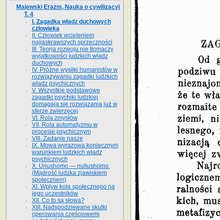
Majewski Erazm, Nauka o cywilizacyi
T. 4
I. Zagadka władz duchowych
człowieka
II. Człowiek wcieleniem
najjaskrawszych sprzeczności
III. Teorja rozwoju nie tłomaczy
wyjątkowości ludzkich władz
duchowych
IV. Próżne wysiłki humanistów w
rozwiązywaniu zagadki ludzkich
władz psychicznych
V. Wszystkie podstawowe
zagadki psychiki ludzkiej
domagają się rozwiązania już w
sferze zwierzęcej
VI. Rola zmysłów
VII. Rola automatyzmu w
procesie psychicznym
VIII. Zadanie nasze
IX. Mowa wyrazowa koniecznym
warunkiem ludzkich władz
psychicznych
X. Unushomo — nullushomo.
(Mądrość ludzka zjawiskiem
społecznem)
XI. Wpływ koła społecznego na
jego uczestników
XII. Co to są słowa?
XIII. Nadspodziewane skutki
operowania częściowemi