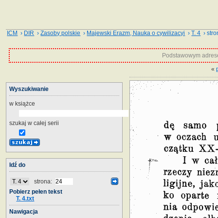
ICM
›
DIR
›
Zasoby polskie
›
Majewski Erazm, Nauka o cywilizacyi
›
T. 4
› stro
Podstawowym adrese
«
Wyszukiwanie
w książce
szukaj w całej serii
Idź do
strona:
Pobierz pełen tekst
T. 4.txt
Nawigacja