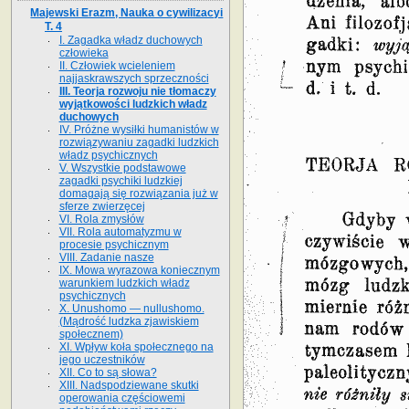
Majewski Erazm, Nauka o cywilizacyi
T. 4
I. Zagadka władz duchowych
człowieka
II. Człowiek wcieleniem
najjaskrawszych sprzeczności
III. Teorja rozwoju nie tłomaczy
wyjątkowości ludzkich władz
duchowych
IV. Próżne wysiłki humanistów w
rozwiązywaniu zagadki ludzkich
władz psychicznych
V. Wszystkie podstawowe
zagadki psychiki ludzkiej
domagają się rozwiązania już w
sferze zwierzęcej
VI. Rola zmysłów
VII. Rola automatyzmu w
procesie psychicznym
VIII. Zadanie nasze
IX. Mowa wyrazowa koniecznym
warunkiem ludzkich władz
psychicznych
X. Unushomo — nullushomo.
(Mądrość ludzka zjawiskiem
społecznem)
XI. Wpływ koła społecznego na
jego uczestników
XII. Co to są słowa?
XIII. Nadspodziewane skutki
operowania częściowemi