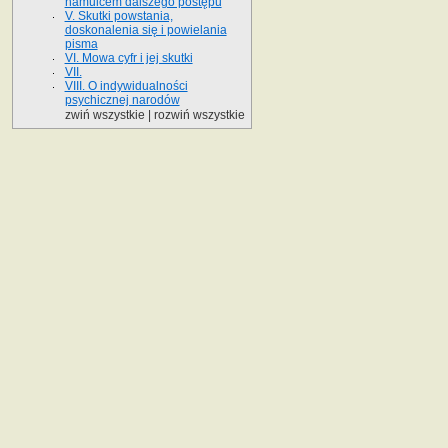
hamulcem dalszego postępu
V. Skutki powstania,
doskonalenia się i powielania
pisma
VI. Mowa cyfr i jej skutki
VII.
VIII. O indywidualności
psychicznej narodów
zwiń wszystkie
|
rozwiń wszystkie