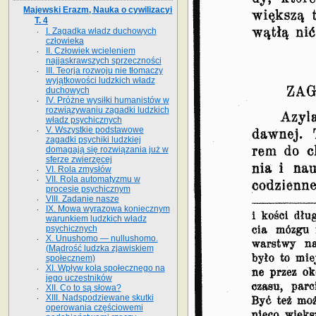
Majewski Erazm, Nauka o cywilizacyi
T. 4
I. Zagadka władz duchowych
człowieka
II. Człowiek wcieleniem
najjaskrawszych sprzeczności
III. Teorja rozwoju nie tłomaczy
wyjątkowości ludzkich władz
duchowych
IV. Próżne wysiłki humanistów w
rozwiązywaniu zagadki ludzkich
władz psychicznych
V. Wszystkie podstawowe
zagadki psychiki ludzkiej
domagają się rozwiązania już w
sferze zwierzęcej
VI. Rola zmysłów
VII. Rola automatyzmu w
procesie psychicznym
VIII. Zadanie nasze
IX. Mowa wyrazowa koniecznym
warunkiem ludzkich władz
psychicznych
X. Unushomo — nullushomo.
(Mądrość ludzka zjawiskiem
społecznem)
XI. Wpływ koła społecznego na
jego uczestników
XII. Co to są słowa?
XIII. Nadspodziewane skutki
operowania częściowemi