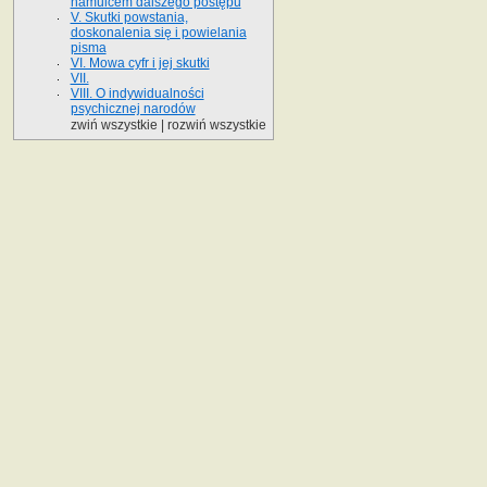
hamulcem dalszego postępu
V. Skutki powstania,
doskonalenia się i powielania
pisma
VI. Mowa cyfr i jej skutki
VII.
VIII. O indywidualności
psychicznej narodów
zwiń wszystkie
|
rozwiń wszystkie