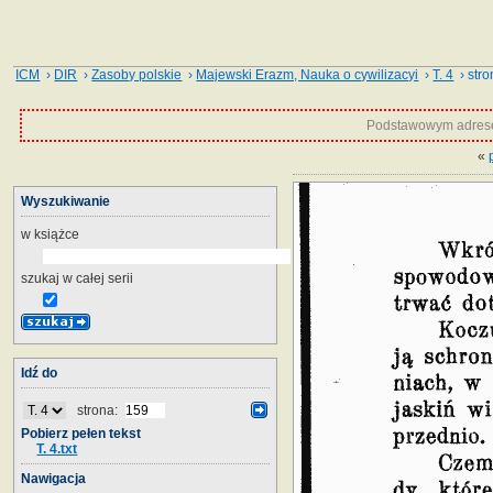
ICM
›
DIR
›
Zasoby polskie
›
Majewski Erazm, Nauka o cywilizacyi
›
T. 4
› stro
Podstawowym adrese
«
Wyszukiwanie
w książce
szukaj w całej serii
Idź do
strona:
Pobierz pełen tekst
T. 4.txt
Nawigacja