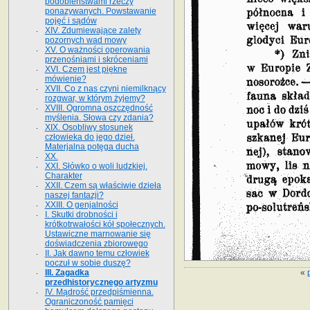
podobieństwami rzeczy
ponazywanych. Powstawanie
pojęć i sądów
XIV. Zdumiewające zalety
pozornych wad mowy
XV. O ważności operowania
przenośniami i skróceniami
XVI. Czem jest piękne
mówienie?
XVII. Co z nas czyni niemilknący
rozgwar, w którym żyjemy?
XVIII. Ogromna oszczędność
myślenia. Słowa czy zdania?
XIX. Osobliwy stosunek
człowieka do jego dzieł.
Materjalna potęga ducha
XX.
XXI. Słówko o woli ludzkiej.
Charakter
XXII. Czem są właściwie dzieła
naszej fantazji?
XXIII. O genjalności
I. Skutki drobności i
krótkotrwałości kół społecznych.
Ustawiczne marnowanie się
doświadczenia zbiorowego
II. Jak dawno temu człowiek
poczuł w sobie duszę?
«
III. Zagadka
przedhistorycznego artyzmu
IV. Mądrość przedpiśmienna.
Ograniczoność pamięci