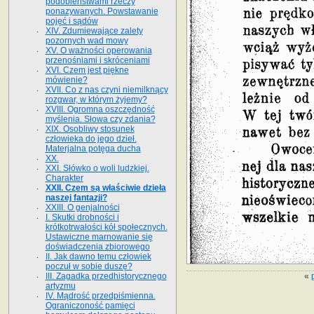
podobieństwami rzeczy
ponazywanych. Powstawanie
pojęć i sądów
XIV. Zdumiewające zalety
pozornych wad mowy
XV. O ważności operowania
przenośniami i skróceniami
XVI. Czem jest piękne
mówienie?
XVII. Co z nas czyni niemilknący
rozgwar, w którym żyjemy?
XVIII. Ogromna oszczędność
myślenia. Słowa czy zdania?
XIX. Osobliwy stosunek
człowieka do jego dzieł.
Materjalna potęga ducha
XX.
XXI. Słówko o woli ludzkiej.
Charakter
XXII. Czem są właściwie dzieła
naszej fantazji?
XXIII. O genjalności
I. Skutki drobności i
krótkotrwałości kół społecznych.
Ustawiczne marnowanie się
doświadczenia zbiorowego
II. Jak dawno temu człowiek
poczuł w sobie duszę?
«
III. Zagadka przedhistorycznego
artyzmu
IV. Mądrość przedpiśmienna.
Ograniczoność pamięci