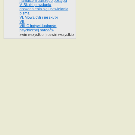
hamulcem dalszego postępu
V. Skutki powstania,
doskonalenia się i powielania
pisma
VI. Mowa cyfr i jej skutki
VII.
VIII. O indywidualności
psychicznej narodów
zwiń wszystkie
|
rozwiń wszystkie