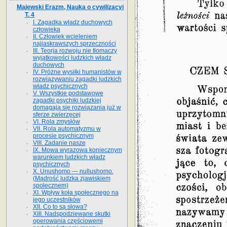
Majewski Erazm, Nauka o cywilizacyi
T. 4
I. Zagadka władz duchowych
człowieka
II. Człowiek wcieleniem
najjaskrawszych sprzeczności
III. Teorja rozwoju nie tłomaczy
wyjątkowości ludzkich władz
duchowych
IV. Próżne wysiłki humanistów w
rozwiązywaniu zagadki ludzkich
władz psychicznych
V. Wszystkie podstawowe
zagadki psychiki ludzkiej
domagają się rozwiązania już w
sferze zwierzęcej
VI. Rola zmysłów
VII. Rola automatyzmu w
procesie psychicznym
VIII. Zadanie nasze
IX. Mowa wyrazowa koniecznym
warunkiem ludzkich władz
psychicznych
X. Unushomo — nullushomo.
(Mądrość ludzka zjawiskiem
społecznem)
XI. Wpływ koła społecznego na
jego uczestników
XII. Co to są słowa?
XIII. Nadspodziewane skutki
operowania częściowemi