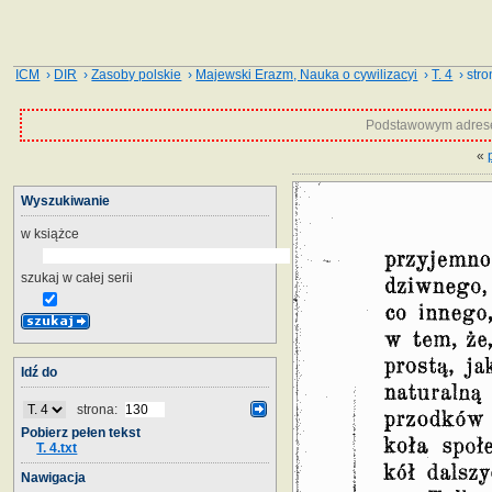
ICM
›
DIR
›
Zasoby polskie
›
Majewski Erazm, Nauka o cywilizacyi
›
T. 4
› stro
Podstawowym adrese
«
Wyszukiwanie
w książce
szukaj w całej serii
Idź do
strona:
Pobierz pełen tekst
T. 4.txt
Nawigacja