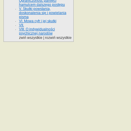
Ograniczoność pamięci
hamulcem dalszego postępu
V. Skutki powstania,
doskonalenia się i powielania
pisma
VI. Mowa cyfr i jej skutki
VII.
VIII. O indywidualności
psychicznej narodów
zwiń wszystkie
|
rozwiń wszystkie