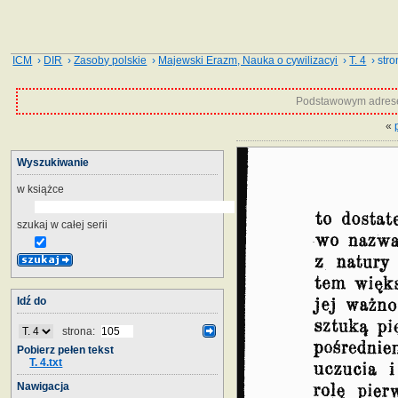
ICM
›
DIR
›
Zasoby polskie
›
Majewski Erazm, Nauka o cywilizacyi
›
T. 4
› stro
Podstawowym adrese
«
Wyszukiwanie
w książce
szukaj w całej serii
Idź do
strona:
Pobierz pełen tekst
T. 4.txt
Nawigacja