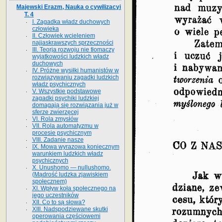
Majewski Erazm, Nauka o cywilizacyi
T. 4
I. Zagadka władz duchowych
człowieka
II. Człowiek wcieleniem
najjaskrawszych sprzeczności
III. Teorja rozwoju nie tłomaczy
wyjątkowości ludzkich władz
duchowych
IV. Próżne wysiłki humanistów w
rozwiązywaniu zagadki ludzkich
władz psychicznych
V. Wszystkie podstawowe
zagadki psychiki ludzkiej
domagają się rozwiązania już w
sferze zwierzęcej
VI. Rola zmysłów
VII. Rola automatyzmu w
procesie psychicznym
VIII. Zadanie nasze
IX. Mowa wyrazowa koniecznym
warunkiem ludzkich władz
psychicznych
X. Unushomo — nullushomo.
(Mądrość ludzka zjawiskiem
społecznem)
XI. Wpływ koła społecznego na
jego uczestników
XII. Co to są słowa?
XIII. Nadspodziewane skutki
operowania częściowemi