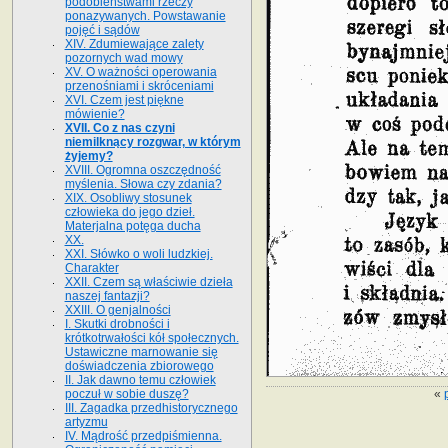
podobieństwami rzeczy
ponazywanych. Powstawanie
pojęć i sądów
XIV. Zdumiewające zalety
pozornych wad mowy
XV. O ważności operowania
przenośniami i skróceniami
XVI. Czem jest piękne
mówienie?
XVII. Co z nas czyni
niemilknący rozgwar, w którym
żyjemy?
XVIII. Ogromna oszczędność
myślenia. Słowa czy zdania?
XIX. Osobliwy stosunek
człowieka do jego dzieł.
Materjalna potęga ducha
XX.
XXI. Słówko o woli ludzkiej.
Charakter
XXII. Czem są właściwie dzieła
naszej fantazji?
XXIII. O genjalności
I. Skutki drobności i
krótkotrwałości kół społecznych.
Ustawiczne marnowanie się
doświadczenia zbiorowego
II. Jak dawno temu człowiek
«
poczuł w sobie duszę?
III. Zagadka przedhistorycznego
artyzmu
IV. Mądrość przedpiśmienna.