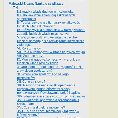
Majewski Erazm, Nauka o cywilizacyi
T. 4
I. Zagadka władz duchowych człowieka
II. Człowiek wcieleniem najjaskrawszych
sprzeczności
III. Teorja rozwoju nie tłomaczy wyjątkowości
ludzkich władz duchowych
IV. Próżne wysiłki humanistów w rozwiązywaniu
zagadki ludzkich władz psychicznych
V. Wszystkie podstawowe zagadki psychiki
ludzkiej domagają się rozwiązania już w sferze
zwierzęcej
VI. Rola zmysłów
VII. Rola automatyzmu w procesie psychicznym
VIII. Zadanie nasze
IX. Mowa wyrazowa koniecznym warunkiem
ludzkich władz psychicznych
X. Unushomo — nullushomo. (Mądrość ludzka
zjawiskiem społecznem)
XI. Wpływ koła społecznego na jego
uczestników
XII. Co to są słowa?
XIII. Nadspodziewane skutki operowania
częściowemi podobieństwami rzeczy
ponazywanych. Powstawanie pojęć i sądów
XIV. Zdumiewające zalety pozornych wad mowy
XV. O ważności operowania przenośniami i
skróceniami
XVI. Czem jest piękne mówienie?
XVII. Co z nas czyni niemilknący rozgwar, w
którym żyjemy?