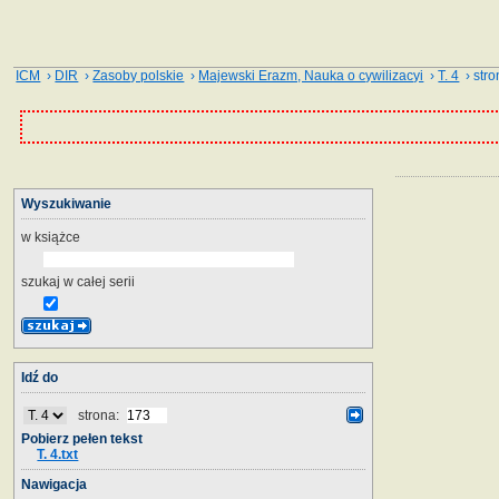
ICM
›
DIR
›
Zasoby polskie
›
Majewski Erazm, Nauka o cywilizacyi
›
T. 4
› stro
Wyszukiwanie
w książce
szukaj w całej serii
Idź do
strona:
Pobierz pełen tekst
T. 4.txt
Nawigacja