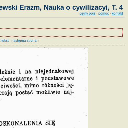
ewski Erazm, Nauka o cywilizacyi, T. 4
pełny opis
·
pomoc
·
kontakt
 tekst
·
następna strona
»