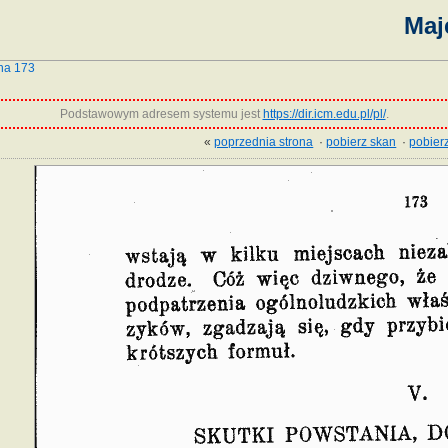
Maj
na 173
Podstawowym adresem systemu jest
https://dir.icm.edu.pl/pl/
.
«
poprzednia strona
·
pobierz skan
·
pobierz