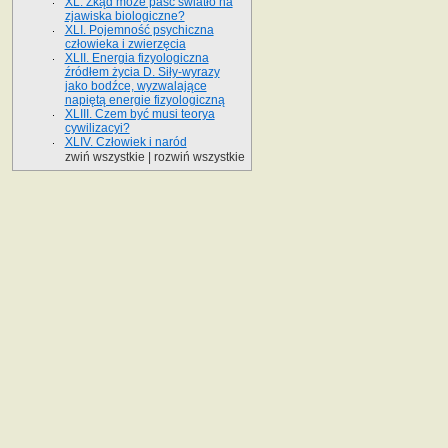
XL. Zkąd może paść światło na
zjawiska biologiczne?
XLI. Pojemność psychiczna
człowieka i zwierzęcia
XLII. Energia fizyologiczna
źródłem życia D. Siły-wyrazy
jako bodźce, wyzwalające
napiętą energie fizyologiczną
XLIII. Czem być musi teorya
cywilizacyi?
XLIV. Człowiek i naród
zwiń wszystkie
|
rozwiń wszystkie