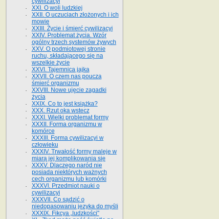
cywilizacyi
XXI. O woli ludzkiej
XXII. O uczuciach złożonych i ich
mowie
XXIII. Życie i śmierć cywilizacyi
XXIV. Problemat życia. Wzór
ogólny trzech systemów żywych
XXV. O podmiotowej stronie
ruchu, składającego się na
wszelkie życie
XXVI. Tajemnica jajka
XXVII. O czem nas poucza
śmierć organizmu
XXVIII. Nowe ujęcie zagadki
życia
XXIX. Co to jest książka?
XXX. Rzut oka wstecz
XXXI. Wielki problemat formy
XXXII. Forma organizmu w
komórce
XXXIII. Forma cywilizacyi w
człowieku
XXXIV. Trwałość formy maleje w
miarą jej komplikowania się
XXXV. Dlaczego naród nie
posiada niektórych ważnych
cech organizmu lub komórki
XXXVI. Przedmiot nauki o
cywilizacyi
XXXVII. Co sądzić o
niedopasowaniu języka do myśli
XXXIX. Fikcya „ludzkości"