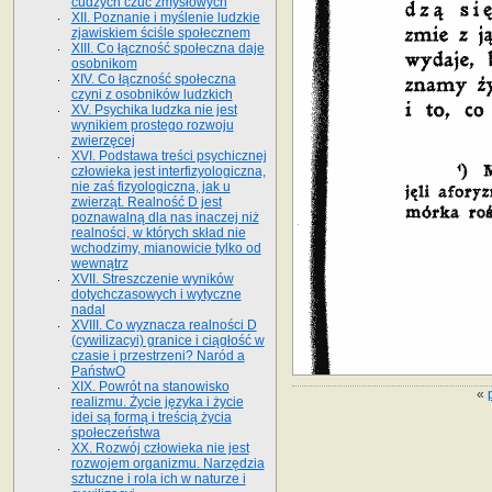
cudzych czuć zmysłowych
XII. Poznanie i myślenie ludzkie
zjawiskiem ściśle społecznem
XIII. Co łączność społeczna daje
osobnikom
XIV. Co łączność społeczna
czyni z osobników ludzkich
XV. Psychika ludzka nie jest
wynikiem prostego rozwoju
zwierzęcej
XVI. Podstawa treści psychicznej
człowieka jest interfizyologiczna,
nie zaś fizyologiczna, jak u
zwierząt. Realność D jest
poznawalną dla nas inaczej niż
realności, w których skład nie
wchodzimy, mianowicie tylko od
wewnątrz
XVII. Streszczenie wyników
dotychczasowych i wytyczne
nadal
XVIII. Co wyznacza realności D
(cywilizacyi) granice i ciągłość w
czasie i przestrzeni? Naród a
PaństwO
XIX. Powrót na stanowisko
«
realizmu. Życie języka i życie
idei są formą i treścią życia
społeczeństwa
XX. Rozwój człowieka nie jest
rozwojem organizmu. Narzędzia
sztuczne i rola ich w naturze i