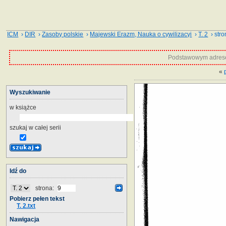
ICM
›
DIR
›
Zasoby polskie
›
Majewski Erazm, Nauka o cywilizacyi
›
T. 2
› stro
Podstawowym adrese
«
Wyszukiwanie
w książce
szukaj w całej serii
Idź do
strona:
Pobierz pełen tekst
T. 2.txt
Nawigacja