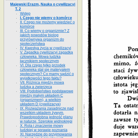
Majewski Erazm, Nauka o cywilizacyi
T. 2
Wstęp
I. Czego nie wiemy o komórce
II. Czego nie możemy wiedzieć o
komórce
III. Co wiemy o organizmie? Z
jakich powodów biolog
przyrównywa organizm do
społeczeństwa
IV. Kwestya życia w cywilizacyi
V. Zagadka cywilizacyi zagadką
człowieka. Mowa ludzka
łącznikiem społecznym
VI. Dla czego tylko przodek
człowieka stał się materyałem
społecznym? Co mamy sądzić o
wyjątkowości tego faktu?
VII. Różnica między mową
ludzką a zwierzęcą
VIII. Podobieństwo podstawowe
między małym układem C
(organizmem), a wielkim
układem D (cywilizacyą)
IX. Rozważania zasadnicze nad
wszelkim układem żywym.
Prawdopodobna jedność planu
w naturze. Szerokie widnokręgi
X. Rola i znaczenie mowy
ludzkiej w sprawie poznania
XI. Narzędzie do przyjmowania