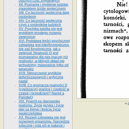
cudzych czuć zmysłowych
XII. Poznanie i myślenie ludzkie
zjawiskiem ściśle społecznem
XIII. Co łączność społeczna daje
osobnikom
XIV. Co łączność społeczna
czyni z osobników ludzkich
XV. Psychika ludzka nie jest
wynikiem prostego rozwoju
zwierzęcej
XVI. Podstawa treści psychicznej
człowieka jest interfizyologiczna,
nie zaś fizyologiczna, jak u
zwierząt. Realność D jest
poznawalną dla nas inaczej niż
realności, w których skład nie
wchodzimy, mianowicie tylko od
wewnątrz
XVII. Streszczenie wyników
dotychczasowych i wytyczne
nadal
XVIII. Co wyznacza realności D
(cywilizacyi) granice i ciągłość w
czasie i przestrzeni? Naród a
PaństwO
XIX. Powrót na stanowisko
«
realizmu. Życie języka i życie
idei są formą i treścią życia
społeczeństwa
XX. Rozwój człowieka nie jest
rozwojem organizmu. Narzędzia
sztuczne i rola ich w naturze i