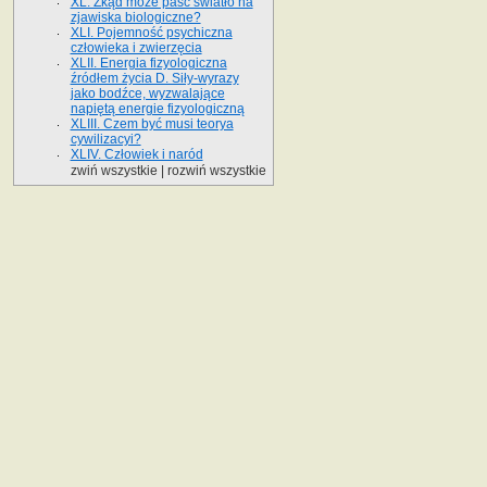
XL. Zkąd może paść światło na
zjawiska biologiczne?
XLI. Pojemność psychiczna
człowieka i zwierzęcia
XLII. Energia fizyologiczna
źródłem życia D. Siły-wyrazy
jako bodźce, wyzwalające
napiętą energie fizyologiczną
XLIII. Czem być musi teorya
cywilizacyi?
XLIV. Człowiek i naród
zwiń wszystkie
|
rozwiń wszystkie