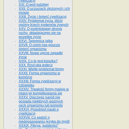
cywilizacyi
XXI. O woli ludzkiej
XXII. O uczuciach złożonych i ich
mowie
XXIII. Życie i śmierć cywilizacyi
XXIV. Problemat życia. Wzór
ogólny trzech systemów żywych
XXV. O podmiotowej stronie
ruchu, składającego się na
wszelkie życie
XXVI. Tajemnica jajka
XXVII. O czem nas poucza
śmierć organizmu
XXVIII. Nowe ujęcie zagadki
życia
XXIX. Co to jest książka?
XXX. Rzut oka wstecz
XXXI. Wielki problemat formy
XXXII. Forma organizmu w
komórce
XXXIII. Forma cywilizacyi w
człowieku
XXXIV. Trwałość formy maleje w
miarą jej komplikowania się
XXXV. Dlaczego naród nie
posiada niektórych ważnych
cech organizmu lub komórki
XXXVI. Przedmiot nauki o
cywilizacyi
XXXVII. Co sądzić o
niedopasowaniu języka do myśli
XXXIX. Fikcya „ludzkości"