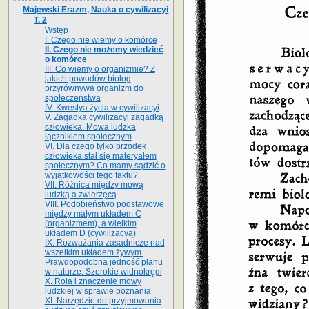
Majewski Erazm, Nauka o cywilizacyi
T. 2
Wstęp
I. Czego nie wiemy o komórce
II. Czego nie możemy wiedzieć
o komórce
III. Co wiemy o organizmie? Z
jakich powodów biolog
przyrównywa organizm do
społeczeństwa
IV. Kwestya życia w cywilizacyi
V. Zagadka cywilizacyi zagadką
człowieka. Mowa ludzka
łącznikiem społecznym
VI. Dla czego tylko przodek
człowieka stał się materyałem
społecznym? Co mamy sądzić o
wyjątkowości tego faktu?
VII. Różnica między mową
ludzką a zwierzęcą
VIII. Podobieństwo podstawowe
między małym układem C
(organizmem), a wielkim
układem D (cywilizacyą)
IX. Rozważania zasadnicze nad
wszelkim układem żywym.
Prawdopodobna jedność planu
w naturze. Szerokie widnokręgi
X. Rola i znaczenie mowy
ludzkiej w sprawie poznania
XI. Narzędzie do przyjmowania