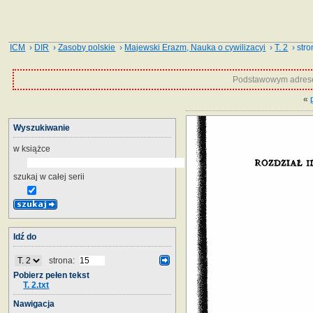
ICM
›
DIR
›
Zasoby polskie
›
Majewski Erazm, Nauka o cywilizacyi
›
T. 2
› stro
Podstawowym adrese
«
Wyszukiwanie
w książce
szukaj w całej serii
Idź do
strona:
Pobierz pełen tekst
T. 2.txt
Nawigacja