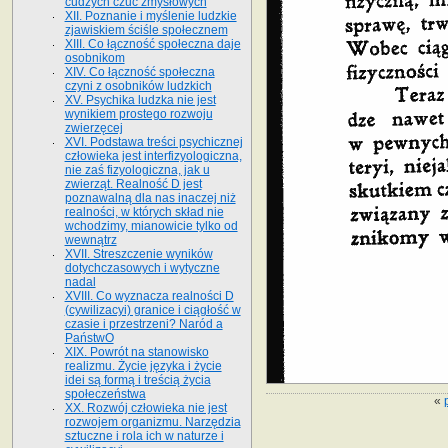
cudzych czuć zmysłowych
XII. Poznanie i myślenie ludzkie
zjawiskiem ściśle społecznem
XIII. Co łączność społeczna daje
osobnikom
XIV. Co łączność społeczna
czyni z osobników ludzkich
XV. Psychika ludzka nie jest
wynikiem prostego rozwoju
zwierzęcej
XVI. Podstawa treści psychicznej
człowieka jest interfizyologiczna,
nie zaś fizyologiczna, jak u
zwierząt. Realność D jest
poznawalną dla nas inaczej niż
realności, w których skład nie
wchodzimy, mianowicie tylko od
wewnątrz
XVII. Streszczenie wyników
dotychczasowych i wytyczne
nadal
XVIII. Co wyznacza realności D
(cywilizacyi) granice i ciągłość w
czasie i przestrzeni? Naród a
PaństwO
XIX. Powrót na stanowisko
realizmu. Życie języka i życie
idei są formą i treścią życia
społeczeństwa
«
XX. Rozwój człowieka nie jest
rozwojem organizmu. Narzędzia
sztuczne i rola ich w naturze i