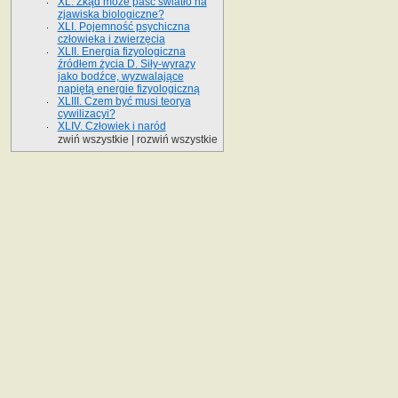
XL. Zkąd może paść światło na
zjawiska biologiczne?
XLI. Pojemność psychiczna
człowieka i zwierzęcia
XLII. Energia fizyologiczna
źródłem życia D. Siły-wyrazy
jako bodźce, wyzwalające
napiętą energie fizyologiczną
XLIII. Czem być musi teorya
cywilizacyi?
XLIV. Człowiek i naród
zwiń wszystkie
|
rozwiń wszystkie