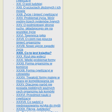
cywilizacyi
XXI. O woli ludzkiej
XXII. O uczuciach złożonych i ich
mowie
XXIII. Życie i śmierć cywilizacyi
XXIV. Problemat życia. Wzór
ogólny trzech systemów żywych
XXV. O podmiotowej stronie
ruchu, składającego się na
wszelkie życie
XXVI. Tajemnica jajka
XXVII. O czem nas poucza
śmierć organizmu
XXVIII. Nowe ujęcie zagadki
życia
XXIX. Co to jest książka?
XXX. Rzut oka wstecz
XXXI. Wielki problemat formy
XXXII. Forma organizmu w
komórce
XXXIII. Forma cywilizacyi w
człowieku
XXXIV. Trwałość formy maleje w
miarą jej komplikowania się
XXXV. Dlaczego naród nie
posiada niektórych ważnych
cech organizmu lub komórki
XXXVI. Przedmiot nauki o
cywilizacyi
XXXVII. Co sądzić o
niedopasowaniu języka do myśli
XXXIX. Fikcya „ludzkości"