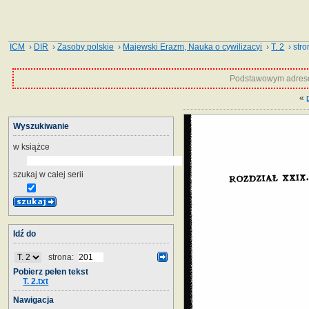
ICM
›
DIR
›
Zasoby polskie
›
Majewski Erazm, Nauka o cywilizacyi
›
T. 2
› stro
Podstawowym adrese
«
Wyszukiwanie
w książce
szukaj w całej serii
Idź do
strona:
Pobierz pełen tekst
T. 2.txt
Nawigacja