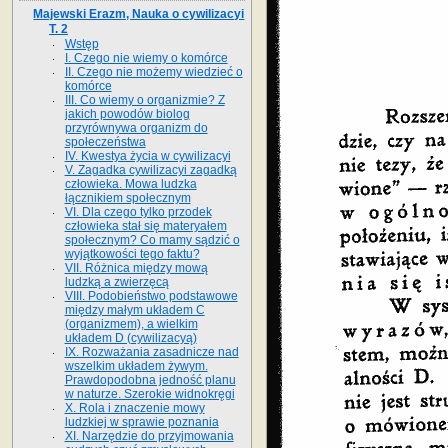
Majewski Erazm, Nauka o cywilizacyi
T. 2
Wstęp
I. Czego nie wiemy o komórce
II. Czego nie możemy wiedzieć o
komórce
III. Co wiemy o organizmie? Z
jakich powodów biolog
przyrównywa organizm do
społeczeństwa
IV. Kwestya życia w cywilizacyi
V. Zagadka cywilizacyi zagadką
człowieka. Mowa ludzka
łącznikiem społecznym
VI. Dla czego tylko przodek
człowieka stał się materyałem
społecznym? Co mamy sądzić o
wyjątkowości tego faktu?
VII. Różnica między mową
ludzką a zwierzęcą
VIII. Podobieństwo podstawowe
między małym układem C
(organizmem), a wielkim
układem D (cywilizacyą)
IX. Rozważania zasadnicze nad
wszelkim układem żywym.
Prawdopodobna jedność planu
w naturze. Szerokie widnokręgi
X. Rola i znaczenie mowy
ludzkiej w sprawie poznania
XI. Narzędzie do przyjmowania