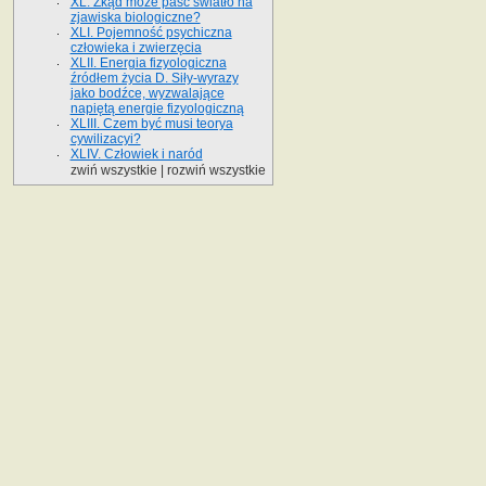
XL. Zkąd może paść światło na
zjawiska biologiczne?
XLI. Pojemność psychiczna
człowieka i zwierzęcia
XLII. Energia fizyologiczna
źródłem życia D. Siły-wyrazy
jako bodźce, wyzwalające
napiętą energie fizyologiczną
XLIII. Czem być musi teorya
cywilizacyi?
XLIV. Człowiek i naród
zwiń wszystkie
|
rozwiń wszystkie