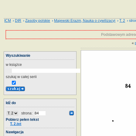
ICM
›
DIR
›
Zasoby polskie
›
Majewski Erazm, Nauka o cywilizacyi
›
T. 2
› stro
Podstawowym adrese
«
Wyszukiwanie
w książce
szukaj w całej serii
Idź do
strona:
Pobierz pełen tekst
T. 2.txt
Nawigacja