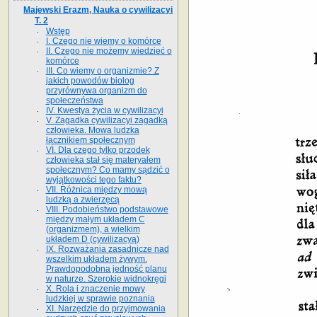
Majewski Erazm, Nauka o cywilizacyi
T. 2
Wstęp
I. Czego nie wiemy o komórce
II. Czego nie możemy wiedzieć o
komórce
III. Co wiemy o organizmie? Z
jakich powodów biolog
przyrównywa organizm do
społeczeństwa
IV. Kwestya życia w cywilizacyi
V. Zagadka cywilizacyi zagadką
człowieka. Mowa ludzka
łącznikiem społecznym
VI. Dla czego tylko przodek
człowieka stał się materyałem
społecznym? Co mamy sądzić o
wyjątkowości tego faktu?
VII. Różnica między mową
ludzką a zwierzęcą
VIII. Podobieństwo podstawowe
między małym układem C
(organizmem), a wielkim
układem D (cywilizacyą)
IX. Rozważania zasadnicze nad
wszelkim układem żywym.
Prawdopodobna jedność planu
w naturze. Szerokie widnokręgi
X. Rola i znaczenie mowy
ludzkiej w sprawie poznania
XI. Narzędzie do przyjmowania