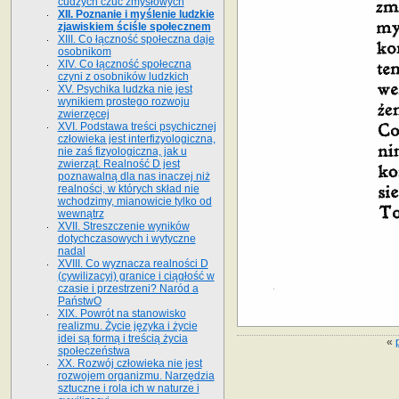
cudzych czuć zmysłowych
XII. Poznanie i myślenie ludzkie
zjawiskiem ściśle społecznem
XIII. Co łączność społeczna daje
osobnikom
XIV. Co łączność społeczna
czyni z osobników ludzkich
XV. Psychika ludzka nie jest
wynikiem prostego rozwoju
zwierzęcej
XVI. Podstawa treści psychicznej
człowieka jest interfizyologiczna,
nie zaś fizyologiczna, jak u
zwierząt. Realność D jest
poznawalną dla nas inaczej niż
realności, w których skład nie
wchodzimy, mianowicie tylko od
wewnątrz
XVII. Streszczenie wyników
dotychczasowych i wytyczne
nadal
XVIII. Co wyznacza realności D
(cywilizacyi) granice i ciągłość w
czasie i przestrzeni? Naród a
PaństwO
XIX. Powrót na stanowisko
realizmu. Życie języka i życie
idei są formą i treścią życia
«
społeczeństwa
XX. Rozwój człowieka nie jest
rozwojem organizmu. Narzędzia
sztuczne i rola ich w naturze i