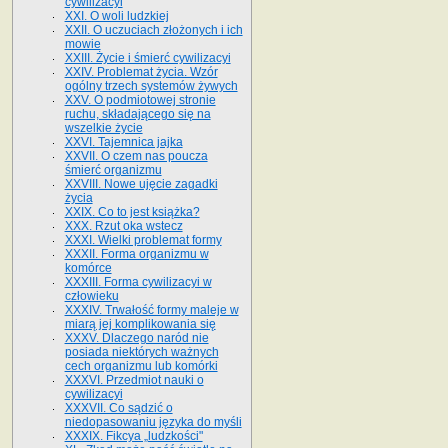
cywilizacyi
XXI. O woli ludzkiej
XXII. O uczuciach złożonych i ich
mowie
XXIII. Życie i śmierć cywilizacyi
XXIV. Problemat życia. Wzór
ogólny trzech systemów żywych
XXV. O podmiotowej stronie
ruchu, składającego się na
wszelkie życie
XXVI. Tajemnica jajka
XXVII. O czem nas poucza
śmierć organizmu
XXVIII. Nowe ujęcie zagadki
życia
XXIX. Co to jest książka?
XXX. Rzut oka wstecz
XXXI. Wielki problemat formy
XXXII. Forma organizmu w
komórce
XXXIII. Forma cywilizacyi w
człowieku
XXXIV. Trwałość formy maleje w
miarą jej komplikowania się
XXXV. Dlaczego naród nie
posiada niektórych ważnych
cech organizmu lub komórki
XXXVI. Przedmiot nauki o
cywilizacyi
XXXVII. Co sądzić o
niedopasowaniu języka do myśli
XXXIX. Fikcya „ludzkości"