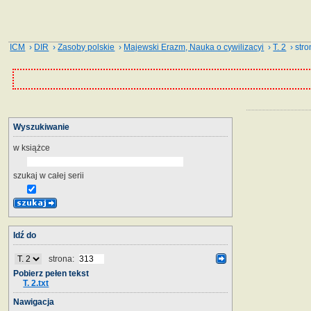
ICM
›
DIR
›
Zasoby polskie
›
Majewski Erazm, Nauka o cywilizacyi
›
T. 2
› stro
Wyszukiwanie
w książce
szukaj w całej serii
Idź do
strona:
Pobierz pełen tekst
T. 2.txt
Nawigacja