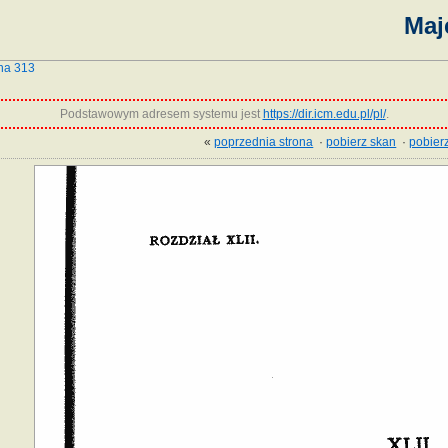
Maj
na 313
Podstawowym adresem systemu jest
https://dir.icm.edu.pl/pl/
.
«
poprzednia strona
·
pobierz skan
·
pobierz