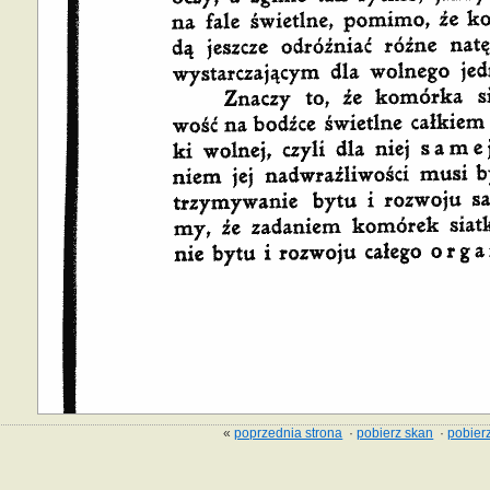
«
poprzednia strona
·
pobierz skan
·
pobierz