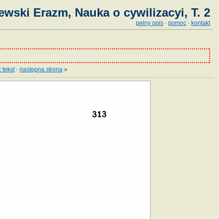
ewski Erazm, Nauka o cywilizacyi, T. 2
pełny opis
·
pomoc
·
kontakt
 tekst
·
następna strona
»