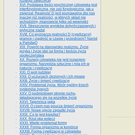
rozwoju zwierzęcej
XVI. Podstawa treści psychicznej człowieka jest
interfizyologiczna, nie zaś fizyologiczna, jak u
zwierząt. Realność D jest poznawalną dla nas
inaczej niż realności, w których skład nie
wchodzimy, mianowicie tylko od wewnątrz
XVII. Streszczenie wyników dotychczasowych i
wytyczne nadal
XVIII. Co wyznacza realności D (cywilizacyi)
granice i ciągłość w czasie i przestrzeni? Naród
a PaństwO
XIX. Powrót na stanowisko realizmu. Życie
języka i życie idei są formą i treścią życia
społeczeństwa
XX. Rozwój człowieka nie jest rozwojem
organizmu. Narzędzia sztuczne i rola ich w
naturze i cywilizacyi
XXI. O woli ludzkiej
XXII. O uczuciach złożonych i ich mowie
XXIII. Życie i śmierć cywilizacyi
XXIV. Problemat życia. Wzór ogólny trzech
systemów żywych
XXV. O podmiotowej stronie ruchu,
składającego się na wszelkie życie
XXVI. Tajemnica jajka
XXVII. O czem nas poucza śmierć organizmu
XXVIII. Nowe ujęcie zagadki życia
XXIX. Co to jest książka?
XXX. Rzut oka wstecz
XXXI. Wielki problemat formy
XXXII. Forma organizmu w komórce
XXXIII. Forma cywilizacyi w człowieku