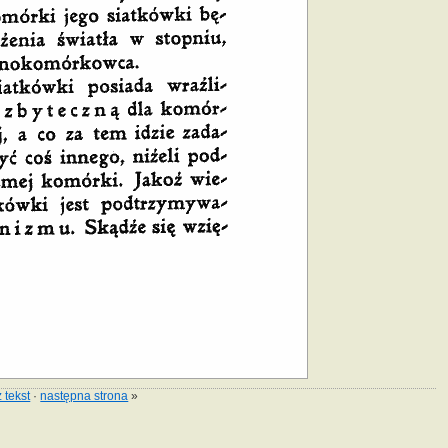
 tekst
·
następna strona
»