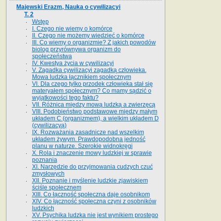
Majewski Erazm, Nauka o cywilizacyi
T. 2
Wstęp
I. Czego nie wiemy o komórce
II. Czego nie możemy wiedzieć o komórce
III. Co wiemy o organizmie? Z jakich powodów
biolog przyrównywa organizm do
społeczeństwa
IV. Kwestya życia w cywilizacyi
V. Zagadka cywilizacyi zagadką człowieka.
Mowa ludzka łącznikiem społecznym
VI. Dla czego tylko przodek człowieka stał się
materyałem społecznym? Co mamy sądzić o
wyjątkowości tego faktu?
VII. Różnica między mową ludzką a zwierzęcą
VIII. Podobieństwo podstawowe między małym
układem C (organizmem), a wielkim układem D
(cywilizacyą)
IX. Rozważania zasadnicze nad wszelkim
układem żywym. Prawdopodobna jedność
planu w naturze. Szerokie widnokręgi
X. Rola i znaczenie mowy ludzkiej w sprawie
poznania
XI. Narzędzie do przyjmowania cudzych czuć
zmysłowych
XII. Poznanie i myślenie ludzkie zjawiskiem
ściśle społecznem
XIII. Co łączność społeczna daje osobnikom
XIV. Co łączność społeczna czyni z osobników
ludzkich
XV. Psychika ludzka nie jest wynikiem prostego