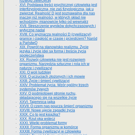
rozwoju zwierzęcej
XVI. Podstawa treści psychicznej człowieka jest
interfizyologiczna, nie zaś fizyologiczna, jak u
zwierząt. Realność D jest poznawalną dla nas
inaczej niż realności, w których skład nie
wchodzimy, mianowicie tylko od wewnątrz
XVII. Streszczenie wyników dotychczasowych i
wytyczne nadal
XVIII. Co wyznacza realności D (cywilizacyi)
granice i ciągłość w czasie i przestrzeni? Naród
a PaństwO
XIX. Powrót na stanowisko realizmu. Życie
języka i życie idei są formą i treścią życia
społeczeństwa
XX. Rozwój człowieka nie jest rozwojem
organizmu. Narzędzia sztuczne i rola ich w
naturze i cywilizacyi
XXI. O woli ludzkiej
XXII. O uczuciach złożonych i ich mowie
XXIII. Życie i śmierć cywilizacyi
XXIV. Problemat życia. Wzór ogólny trzech
systemów żywych
XXV. O podmiotowej stronie ruchu,
składającego się na wszelkie życie
XXVI. Tajemnica jajka
XXVII. O czem nas poucza śmierć organizmu
XXVIII. Nowe ujęcie zagadki życia
XXIX. Co to jest książka?
XXX. Rzut oka wstecz
XXXI. Wielki problemat formy
XXXII. Forma organizmu w komórce
XXXIII. Forma cywilizacyi w człowieku