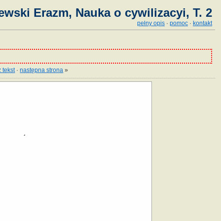
ewski Erazm, Nauka o cywilizacyi, T. 2
pełny opis
·
pomoc
·
kontakt
 tekst
·
następna strona
»