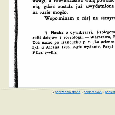
«
poprzednia strona
·
pobierz skan
·
pobierz