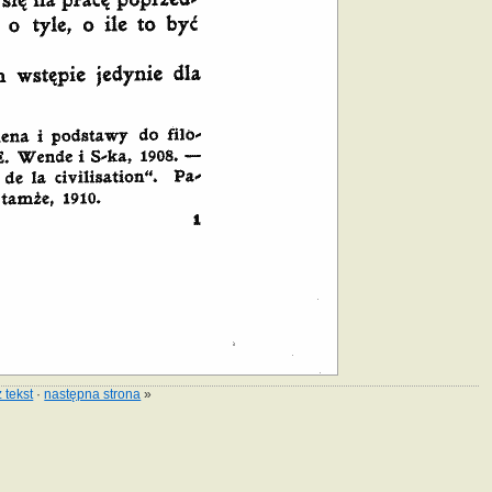
 tekst
·
następna strona
»