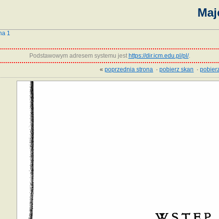
Maj
na 1
Podstawowym adresem systemu jest
https://dir.icm.edu.pl/pl/
.
«
poprzednia strona
·
pobierz skan
·
pobierz