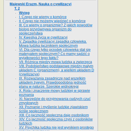
Majewski Erazm, Nauka o cywilizacyi
T. 2
Wstęp
I. Czego nie wiemy o komórce
II. Czego nie możemy wiedzieć o komórce
III. Co wiemy o organizmie? Z jakich powodów
biolog przyrównywa organizm do
społeczeństwa
IV. Kwestya życia w cywilizacyi
V. Zagadka cywilizacyi zagadką człowieka.
Mowa ludzka łącznikiem społecznym
VI. Dla czego tylko przodek człowieka stał się
materyałem społecznym? Co mamy sądzić o
wyjątkowości tego faktu?
VII. Różnica między mową ludzką a zwierzęcą
VIII. Podobieństwo podstawowe między małym
układem C (organizmem), a wielkim układem D
(cywilizacyą)
IX. Rozważania zasadnicze nad wszelkim
układem żywym. Prawdopodobna jedność
planu w naturze. Szerokie widnokręgi
X. Rola i znaczenie mowy ludzkiej w sprawie
poznania
XI. Narzędzie do przyjmowania cudzych czuć
zmysłowych
XII. Poznanie i myślenie ludzkie zjawiskiem
ściśle społecznem
XIII. Co łączność społeczna daje osobnikom
XIV. Co łączność społeczna czyni z osobników
ludzkich
XV. Psychika ludzka nie jest wynikiem prostego