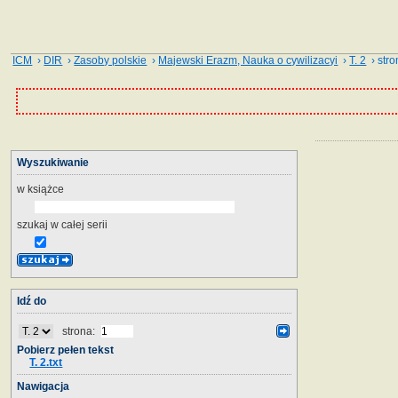
ICM
›
DIR
›
Zasoby polskie
›
Majewski Erazm, Nauka o cywilizacyi
›
T. 2
› stro
Wyszukiwanie
w książce
szukaj w całej serii
Idź do
strona:
Pobierz pełen tekst
T. 2.txt
Nawigacja