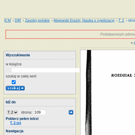
ICM
›
DIR
›
Zasoby polskie
›
Majewski Erazm, Nauka o cywilizacyi
›
T. 2
› stro
Podstawowym adrese
«
Wyszukiwanie
w książce
szukaj w całej serii
Idź do
strona:
Pobierz pełen tekst
T. 2.txt
Nawigacja