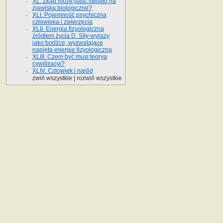
XL. Zkąd może paść światło na
zjawiska biologiczne?
XLI. Pojemność psychiczna
człowieka i zwierzęcia
XLII. Energia fizyologiczna
źródłem życia D. Siły-wyrazy
jako bodźce, wyzwalające
napiętą energie fizyologiczną
XLIII. Czem być musi teorya
cywilizacyi?
XLIV. Człowiek i naród
zwiń wszystkie
|
rozwiń wszystkie