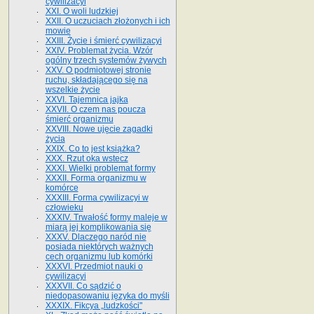
cywilizacyi
XXI. O woli ludzkiej
XXII. O uczuciach złożonych i ich
mowie
XXIII. Życie i śmierć cywilizacyi
XXIV. Problemat życia. Wzór
ogólny trzech systemów żywych
XXV. O podmiotowej stronie
ruchu, składającego się na
wszelkie życie
XXVI. Tajemnica jajka
XXVII. O czem nas poucza
śmierć organizmu
XXVIII. Nowe ujęcie zagadki
życia
XXIX. Co to jest książka?
XXX. Rzut oka wstecz
XXXI. Wielki problemat formy
XXXII. Forma organizmu w
komórce
XXXIII. Forma cywilizacyi w
człowieku
XXXIV. Trwałość formy maleje w
miarą jej komplikowania się
XXXV. Dlaczego naród nie
posiada niektórych ważnych
cech organizmu lub komórki
XXXVI. Przedmiot nauki o
cywilizacyi
XXXVII. Co sądzić o
niedopasowaniu języka do myśli
XXXIX. Fikcya „ludzkości"