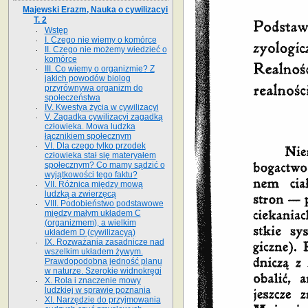
Majewski Erazm, Nauka o cywilizacyi
T. 2
Wstęp
I. Czego nie wiemy o komórce
II. Czego nie możemy wiedzieć o
komórce
III. Co wiemy o organizmie? Z
jakich powodów biolog
przyrównywa organizm do
społeczeństwa
IV. Kwestya życia w cywilizacyi
V. Zagadka cywilizacyi zagadką
człowieka. Mowa ludzka
łącznikiem społecznym
VI. Dla czego tylko przodek
człowieka stał się materyałem
społecznym? Co mamy sądzić o
wyjątkowości tego faktu?
VII. Różnica między mową
ludzką a zwierzęcą
VIII. Podobieństwo podstawowe
między małym układem C
(organizmem), a wielkim
układem D (cywilizacyą)
IX. Rozważania zasadnicze nad
wszelkim układem żywym.
Prawdopodobna jedność planu
w naturze. Szerokie widnokręgi
X. Rola i znaczenie mowy
ludzkiej w sprawie poznania
XI. Narzędzie do przyjmowania