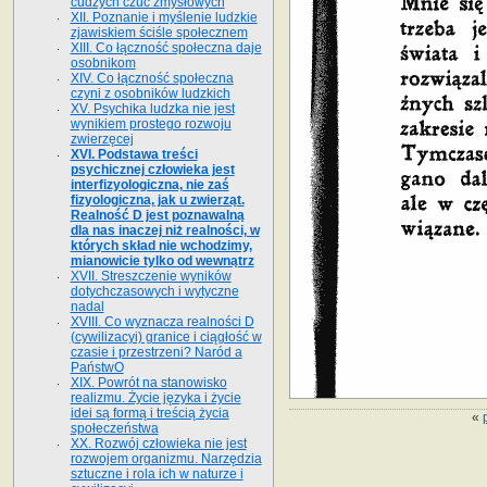
cudzych czuć zmysłowych
XII. Poznanie i myślenie ludzkie
zjawiskiem ściśle społecznem
XIII. Co łączność społeczna daje
osobnikom
XIV. Co łączność społeczna
czyni z osobników ludzkich
XV. Psychika ludzka nie jest
wynikiem prostego rozwoju
zwierzęcej
XVI. Podstawa treści
psychicznej człowieka jest
interfizyologiczna, nie zaś
fizyologiczna, jak u zwierząt.
Realność D jest poznawalną
dla nas inaczej niż realności, w
których skład nie wchodzimy,
mianowicie tylko od wewnątrz
XVII. Streszczenie wyników
dotychczasowych i wytyczne
nadal
XVIII. Co wyznacza realności D
(cywilizacyi) granice i ciągłość w
czasie i przestrzeni? Naród a
PaństwO
XIX. Powrót na stanowisko
realizmu. Życie języka i życie
idei są formą i treścią życia
«
społeczeństwa
XX. Rozwój człowieka nie jest
rozwojem organizmu. Narzędzia
sztuczne i rola ich w naturze i