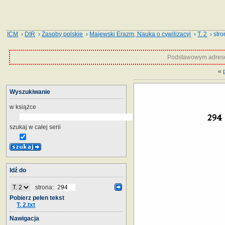
ICM
›
DIR
›
Zasoby polskie
›
Majewski Erazm, Nauka o cywilizacyi
›
T. 2
› stro
Podstawowym adrese
«
Wyszukiwanie
w książce
szukaj w całej serii
Idź do
strona:
Pobierz pełen tekst
T. 2.txt
Nawigacja