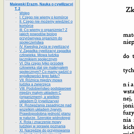
Majewski Erazm, Nauka o cywilizacyi
T. 2
Wstęp
I. Czego nie wiemy o komórce
II. Czego nie możemy wiedzieć o
komórce
III. Co wiemy o organizmie? Z
jakich powodów biolog
przyrównywa organizm do
społeczeństwa
IV. Kwestya życia w cywilizacyi
V. Zagadka cywilizacyi zagadką
człowieka. Mowa ludzka
łącznikiem społecznym
VI. Dla czego tylko przodek
człowieka stał się materyałem
społecznym? Co mamy sądzić o
wyjątkowości tego faktu?
VII. Różnica między mową
ludzką a zwierzęcą
VIII. Podobieństwo podstawowe
między małym układem C
(organizmem), a wielkim
układem D (cywilizacyą)
IX. Rozważania zasadnicze nad
wszelkim układem żywym.
Prawdopodobna jedność planu
w naturze. Szerokie widnokręgi
X. Rola i znaczenie mowy
ludzkiej w sprawie poznania
XI. Narzędzie do przyjmowania