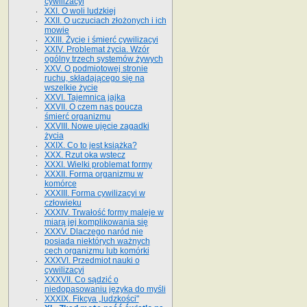
cywilizacyi
XXI. O woli ludzkiej
XXII. O uczuciach złożonych i ich
mowie
XXIII. Życie i śmierć cywilizacyi
XXIV. Problemat życia. Wzór
ogólny trzech systemów żywych
XXV. O podmiotowej stronie
ruchu, składającego się na
wszelkie życie
XXVI. Tajemnica jajka
XXVII. O czem nas poucza
śmierć organizmu
XXVIII. Nowe ujęcie zagadki
życia
XXIX. Co to jest książka?
XXX. Rzut oka wstecz
XXXI. Wielki problemat formy
XXXII. Forma organizmu w
komórce
XXXIII. Forma cywilizacyi w
człowieku
XXXIV. Trwałość formy maleje w
miarą jej komplikowania się
XXXV. Dlaczego naród nie
posiada niektórych ważnych
cech organizmu lub komórki
XXXVI. Przedmiot nauki o
cywilizacyi
XXXVII. Co sądzić o
niedopasowaniu języka do myśli
XXXIX. Fikcya „ludzkości"