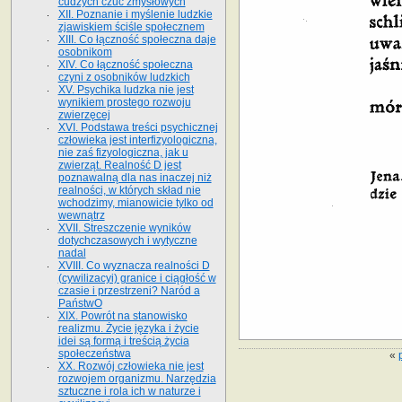
cudzych czuć zmysłowych
XII. Poznanie i myślenie ludzkie
zjawiskiem ściśle społecznem
XIII. Co łączność społeczna daje
osobnikom
XIV. Co łączność społeczna
czyni z osobników ludzkich
XV. Psychika ludzka nie jest
wynikiem prostego rozwoju
zwierzęcej
XVI. Podstawa treści psychicznej
człowieka jest interfizyologiczna,
nie zaś fizyologiczna, jak u
zwierząt. Realność D jest
poznawalną dla nas inaczej niż
realności, w których skład nie
wchodzimy, mianowicie tylko od
wewnątrz
XVII. Streszczenie wyników
dotychczasowych i wytyczne
nadal
XVIII. Co wyznacza realności D
(cywilizacyi) granice i ciągłość w
czasie i przestrzeni? Naród a
PaństwO
XIX. Powrót na stanowisko
realizmu. Życie języka i życie
idei są formą i treścią życia
społeczeństwa
«
XX. Rozwój człowieka nie jest
rozwojem organizmu. Narzędzia
sztuczne i rola ich w naturze i