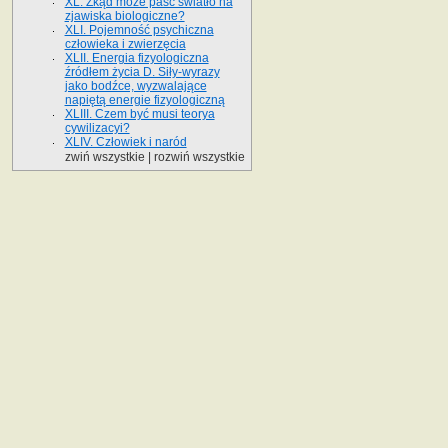
XL. Zkąd może paść światło na
zjawiska biologiczne?
XLI. Pojemność psychiczna
człowieka i zwierzęcia
XLII. Energia fizyologiczna
źródłem życia D. Siły-wyrazy
jako bodźce, wyzwalające
napiętą energie fizyologiczną
XLIII. Czem być musi teorya
cywilizacyi?
XLIV. Człowiek i naród
zwiń wszystkie
|
rozwiń wszystkie