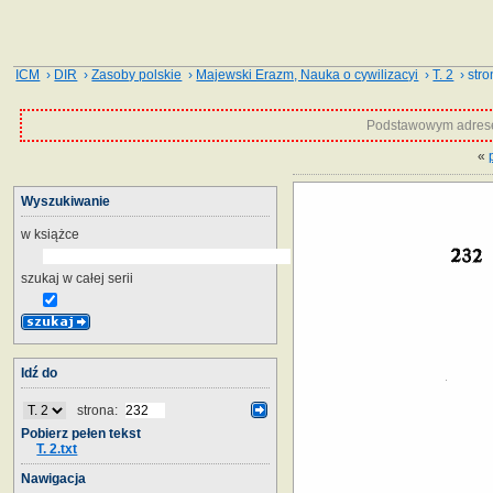
ICM
›
DIR
›
Zasoby polskie
›
Majewski Erazm, Nauka o cywilizacyi
›
T. 2
› stro
Podstawowym adrese
«
Wyszukiwanie
w książce
szukaj w całej serii
Idź do
strona:
Pobierz pełen tekst
T. 2.txt
Nawigacja