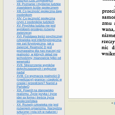
cudzych czuć zmysłowych
XII. Poznanie i myślenie ludzkie
zjawiskiem ściśle społecznem
XIII. Co łączność społeczna daje
osobnikom
XIV. Co łączność społeczna
czyni z osobników ludzkich
XV. Psychika ludzka nie jest
wynikiem prostego rozwoju
zwierzęcej
XVI. Podstawa treści psychicznej
człowieka jest interfizyologiczna,
nie zaś fizyologiczna, jak u
zwierząt. Realność D jest
poznawalną dla nas inaczej niż
realności, w których skład nie
wchodzimy, mianowicie tylko od
wewnątrz
XVII. Streszczenie wyników
dotychczasowych i wytyczne
nadal
XVIII. Co wyznacza realności D
(cywilizacyi) granice i ciągłość w
czasie i przestrzeni? Naród a
PaństwO
XIX. Powrót na stanowisko
realizmu. Życie języka i życie
idei są formą i treścią życia
społeczeństwa
«
XX. Rozwój człowieka nie jest
rozwojem organizmu. Narzędzia
sztuczne i rola ich w naturze i