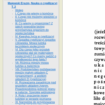
Majewski Erazm, Nauka o cywilizacyi
T. 2
Wstęp
I. Czego nie wiemy o komórce
II. Czego nie możemy wiedzieć o
komórce
III. Co wiemy o organizmie? Z
jakich powodów biolog
przyrównywa organizm do
społeczeństwa
IV. Kwestya życia w cywilizacyi
V. Zagadka cywilizacyi zagadką
człowieka. Mowa ludzka
łącznikiem społecznym
VI. Dla czego tylko przodek
człowieka stał się materyałem
społecznym? Co mamy sądzić o
wyjątkowości tego faktu?
VII. Różnica między mową
ludzką a zwierzęcą
VIII. Podobieństwo podstawowe
między małym układem C
(organizmem), a wielkim
układem D (cywilizacyą)
IX. Rozważania zasadnicze nad
wszelkim układem żywym.
Prawdopodobna jedność planu
w naturze. Szerokie widnokręgi
X. Rola i znaczenie mowy
ludzkiej w sprawie poznania
XI. Narzędzie do przyjmowania