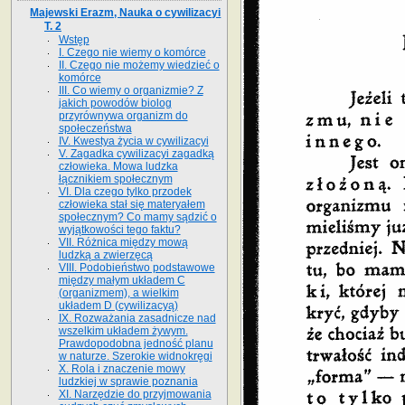
Majewski Erazm, Nauka o cywilizacyi
T. 2
Wstęp
I. Czego nie wiemy o komórce
II. Czego nie możemy wiedzieć o
komórce
III. Co wiemy o organizmie? Z
jakich powodów biolog
przyrównywa organizm do
społeczeństwa
IV. Kwestya życia w cywilizacyi
V. Zagadka cywilizacyi zagadką
człowieka. Mowa ludzka
łącznikiem społecznym
VI. Dla czego tylko przodek
człowieka stał się materyałem
społecznym? Co mamy sądzić o
wyjątkowości tego faktu?
VII. Różnica między mową
ludzką a zwierzęcą
VIII. Podobieństwo podstawowe
między małym układem C
(organizmem), a wielkim
układem D (cywilizacyą)
IX. Rozważania zasadnicze nad
wszelkim układem żywym.
Prawdopodobna jedność planu
w naturze. Szerokie widnokręgi
X. Rola i znaczenie mowy
ludzkiej w sprawie poznania
XI. Narzędzie do przyjmowania