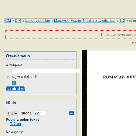
ICM
›
DIR
›
Zasoby polskie
›
Majewski Erazm, Nauka o cywilizacyi
›
T. 2
› stro
Podstawowym adrese
«
Wyszukiwanie
w książce
szukaj w całej serii
Idź do
strona:
Pobierz pełen tekst
T. 2.txt
Nawigacja