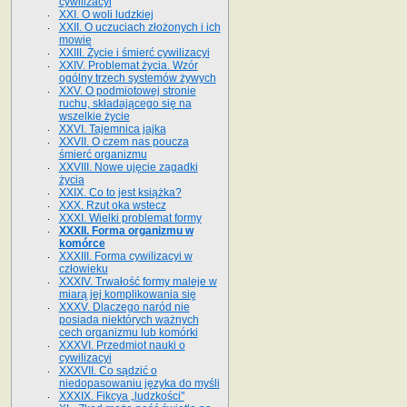
cywilizacyi
XXI. O woli ludzkiej
XXII. O uczuciach złożonych i ich
mowie
XXIII. Życie i śmierć cywilizacyi
XXIV. Problemat życia. Wzór
ogólny trzech systemów żywych
XXV. O podmiotowej stronie
ruchu, składającego się na
wszelkie życie
XXVI. Tajemnica jajka
XXVII. O czem nas poucza
śmierć organizmu
XXVIII. Nowe ujęcie zagadki
życia
XXIX. Co to jest książka?
XXX. Rzut oka wstecz
XXXI. Wielki problemat formy
XXXII. Forma organizmu w
komórce
XXXIII. Forma cywilizacyi w
człowieku
XXXIV. Trwałość formy maleje w
miarą jej komplikowania się
XXXV. Dlaczego naród nie
posiada niektórych ważnych
cech organizmu lub komórki
XXXVI. Przedmiot nauki o
cywilizacyi
XXXVII. Co sądzić o
niedopasowaniu języka do myśli
XXXIX. Fikcya „ludzkości"