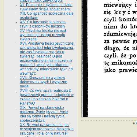
cudzych czuć zmysłowych
XII. Poznanie i myślenie ludzkie
zjawiskiem ściśle społecznem
XIII. Co łączność społeczna daje
osobnikom
XIV. Co łączność społeczna
czyni z osobników ludzkich
XV. Psychika ludzka nie jest
wynikiem prostego rozwoju
zwierzęcej
XVI. Podstawa treści psychicznej
człowieka jest interfizyologiczna,
nie zaś fizyologiczna, jak u
zwierząt. Realność D jest
poznawalną dla nas inaczej niż
realności, w których skład nie
wchodzimy, mianowicie tylko od
wewnątrz
XVII. Streszczenie wyników
dotychczasowych i wytyczne
nadal
XVIII. Co wyznacza realności D
(cywilizacyi) granice i ciągłość w
czasie i przestrzeni? Naród a
PaństwO
XIX. Powrót na stanowisko
realizmu. Życie języka i życie
idei są formą i treścią życia
społeczeństwa
«
XX. Rozwój człowieka nie jest
rozwojem organizmu. Narzędzia
sztuczne i rola ich w naturze i