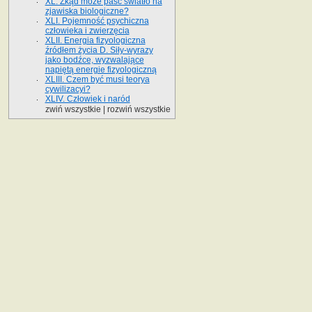
XL. Zkąd może paść światło na
zjawiska biologiczne?
XLI. Pojemność psychiczna
człowieka i zwierzęcia
XLII. Energia fizyologiczna
źródłem życia D. Siły-wyrazy
jako bodźce, wyzwalające
napiętą energie fizyologiczną
XLIII. Czem być musi teorya
cywilizacyi?
XLIV. Człowiek i naród
zwiń wszystkie
|
rozwiń wszystkie