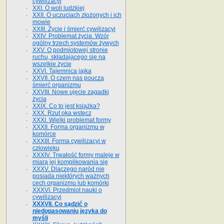
cywilizacyi
XXI. O woli ludzkiej
XXII. O uczuciach złożonych i ich
mowie
XXIII. Życie i śmierć cywilizacyi
XXIV. Problemat życia. Wzór
ogólny trzech systemów żywych
XXV. O podmiotowej stronie
ruchu, składającego się na
wszelkie życie
XXVI. Tajemnica jajka
XXVII. O czem nas poucza
śmierć organizmu
XXVIII. Nowe ujęcie zagadki
życia
XXIX. Co to jest książka?
XXX. Rzut oka wstecz
XXXI. Wielki problemat formy
XXXII. Forma organizmu w
komórce
XXXIII. Forma cywilizacyi w
człowieku
XXXIV. Trwałość formy maleje w
miarą jej komplikowania się
XXXV. Dlaczego naród nie
posiada niektórych ważnych
cech organizmu lub komórki
XXXVI. Przedmiot nauki o
cywilizacyi
XXXVII. Co sądzić o
niedopasowaniu języka do
myśli