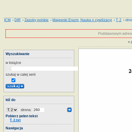
ICM
›
DIR
›
Zasoby polskie
›
Majewski Erazm, Nauka o cywilizacyi
›
T. 2
› stro
Podstawowym adrese
«
Wyszukiwanie
w książce
szukaj w całej serii
Idź do
strona:
Pobierz pełen tekst
T. 2.txt
Nawigacja