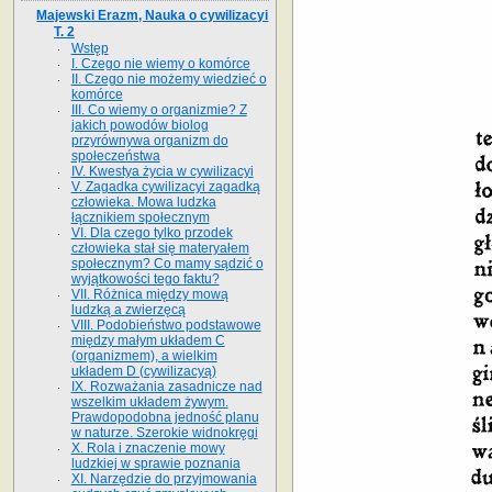
Majewski Erazm, Nauka o cywilizacyi
T. 2
Wstęp
I. Czego nie wiemy o komórce
II. Czego nie możemy wiedzieć o
komórce
III. Co wiemy o organizmie? Z
jakich powodów biolog
przyrównywa organizm do
społeczeństwa
IV. Kwestya życia w cywilizacyi
V. Zagadka cywilizacyi zagadką
człowieka. Mowa ludzka
łącznikiem społecznym
VI. Dla czego tylko przodek
człowieka stał się materyałem
społecznym? Co mamy sądzić o
wyjątkowości tego faktu?
VII. Różnica między mową
ludzką a zwierzęcą
VIII. Podobieństwo podstawowe
między małym układem C
(organizmem), a wielkim
układem D (cywilizacyą)
IX. Rozważania zasadnicze nad
wszelkim układem żywym.
Prawdopodobna jedność planu
w naturze. Szerokie widnokręgi
X. Rola i znaczenie mowy
ludzkiej w sprawie poznania
XI. Narzędzie do przyjmowania