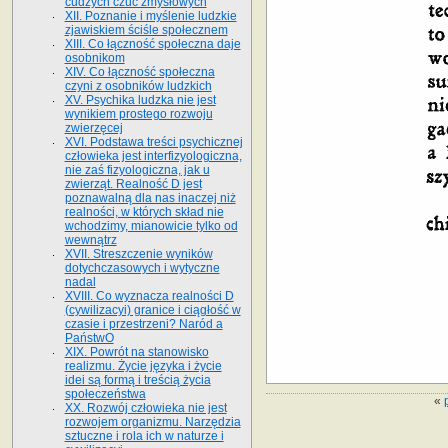
cudzych czuć zmysłowych
XII. Poznanie i myślenie ludzkie
zjawiskiem ściśle społecznem
XIII. Co łączność społeczna daje
osobnikom
XIV. Co łączność społeczna
czyni z osobników ludzkich
XV. Psychika ludzka nie jest
wynikiem prostego rozwoju
zwierzęcej
XVI. Podstawa treści psychicznej
człowieka jest interfizyologiczna,
nie zaś fizyologiczna, jak u
zwierząt. Realność D jest
poznawalną dla nas inaczej niż
realności, w których skład nie
wchodzimy, mianowicie tylko od
wewnątrz
XVII. Streszczenie wyników
dotychczasowych i wytyczne
nadal
XVIII. Co wyznacza realności D
(cywilizacyi) granice i ciągłość w
czasie i przestrzeni? Naród a
PaństwO
XIX. Powrót na stanowisko
realizmu. Życie języka i życie
idei są formą i treścią życia
społeczeństwa
«
XX. Rozwój człowieka nie jest
rozwojem organizmu. Narzędzia
sztuczne i rola ich w naturze i