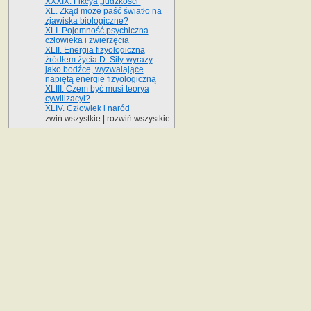
XXXIX. Fikcya „ludzkości"
XL. Zkąd może paść światło na
zjawiska biologiczne?
XLI. Pojemność psychiczna
człowieka i zwierzęcia
XLII. Energia fizyologiczna
źródłem życia D. Siły-wyrazy
jako bodźce, wyzwalające
napiętą energie fizyologiczną
XLIII. Czem być musi teorya
cywilizacyi?
XLIV. Człowiek i naród
zwiń wszystkie
|
rozwiń wszystkie