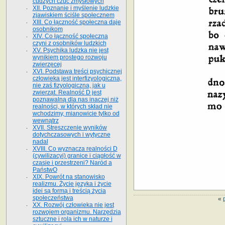
cudzych czuć zmysłowych
XII. Poznanie i myślenie ludzkie
zjawiskiem ściśle społecznem
XIII. Co łączność społeczna daje
osobnikom
XIV. Co łączność społeczna
czyni z osobników ludzkich
XV. Psychika ludzka nie jest
wynikiem prostego rozwoju
zwierzęcej
XVI. Podstawa treści psychicznej
człowieka jest interfizyologiczna,
nie zaś fizyologiczna, jak u
zwierząt. Realność D jest
poznawalną dla nas inaczej niż
realności, w których skład nie
wchodzimy, mianowicie tylko od
wewnątrz
XVII. Streszczenie wyników
dotychczasowych i wytyczne
nadal
XVIII. Co wyznacza realności D
(cywilizacyi) granice i ciągłość w
czasie i przestrzeni? Naród a
PaństwO
XIX. Powrót na stanowisko
realizmu. Życie języka i życie
idei są formą i treścią życia
społeczeństwa
«
XX. Rozwój człowieka nie jest
rozwojem organizmu. Narzędzia
sztuczne i rola ich w naturze i