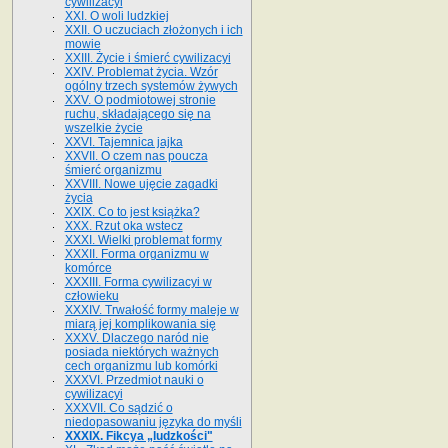
cywilizacyi
XXI. O woli ludzkiej
XXII. O uczuciach złożonych i ich
mowie
XXIII. Życie i śmierć cywilizacyi
XXIV. Problemat życia. Wzór
ogólny trzech systemów żywych
XXV. O podmiotowej stronie
ruchu, składającego się na
wszelkie życie
XXVI. Tajemnica jajka
XXVII. O czem nas poucza
śmierć organizmu
XXVIII. Nowe ujęcie zagadki
życia
XXIX. Co to jest książka?
XXX. Rzut oka wstecz
XXXI. Wielki problemat formy
XXXII. Forma organizmu w
komórce
XXXIII. Forma cywilizacyi w
człowieku
XXXIV. Trwałość formy maleje w
miarą jej komplikowania się
XXXV. Dlaczego naród nie
posiada niektórych ważnych
cech organizmu lub komórki
XXXVI. Przedmiot nauki o
cywilizacyi
XXXVII. Co sądzić o
niedopasowaniu języka do myśli
XXXIX. Fikcya „ludzkości"