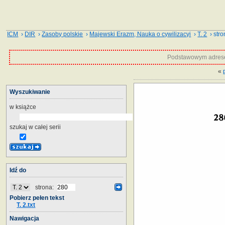
ICM
›
DIR
›
Zasoby polskie
›
Majewski Erazm, Nauka o cywilizacyi
›
T. 2
› stro
Podstawowym adrese
«
Wyszukiwanie
w książce
szukaj w całej serii
Idź do
strona:
Pobierz pełen tekst
T. 2.txt
Nawigacja