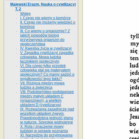
Majewski Erazm, Nauka o cywilizacyi
T. 2
Wstęp
I. Czego nie wiemy o komórce
II. Czego nie możemy wiedzieć o
komórce
III. Co wiemy o organizmie? Z
jakich powodów biolog
przyrównywa organizm do
społeczeństwa
IV. Kwestya życia w cywilizacyi
V. Zagadka cywilizacyi zagadką
człowieka. Mowa ludzka
łącznikiem społecznym
VI. Dla czego tylko przodek
człowieka stał się materyałem
społecznym? Co mamy sądzić o
wyjątkowości tego faktu?
VII. Różnica między mową
ludzką a zwierzęcą
VIII. Podobieństwo podstawowe
między małym układem C
(organizmem), a wielkim
układem D (cywilizacyą)
IX. Rozważania zasadnicze nad
wszelkim układem żywym.
Prawdopodobna jedność planu
w naturze. Szerokie widnokręgi
X. Rola i znaczenie mowy
ludzkiej w sprawie poznania
XI. Narzędzie do przyjmowania