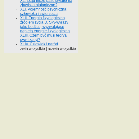
XL. Zkąd może paść światło na
zjawiska biologiczne?
XLI. Pojemność psychiczna
człowieka i zwierzęcia
XLII. Energia fizyologiczna
źródłem życia D. Siły-wyrazy
jako bodźce, wyzwalające
napiętą energie fizyologiczną
XLIII. Czem być musi teorya
cywilizacyi?
XLIV. Człowiek i naród
zwiń wszystkie
|
rozwiń wszystkie