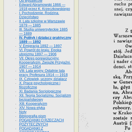
Od wydawców
Edward Abramowski 1866 —
1918 przez K. Krzeczkowskiego
I. Pochodzenie. Rodzina.
Dzieciństwo
II. Lata szkolne w Warszawie
1879 — 1885
III. Studja uniwersyteckie 1885
— 1889
IV. Polityk i działacz praktyczny
1889 — 1892
V. Emigracja 1892 — 1897
VI. Powrót do kraju. Epoka
utopizmu 1897 — 1906
VII. Okres porewolucyjny.
Kooperatyzm. Związki Przyjaźni.
1907 — 1914
VIII. Lata wojny. Ostatnie lata
pracy. Profesura 1914 — 1918
IX. Człowiek, uczony, działacz
X. Prace psychologiczne i
filozoficzne
XI. Badania Socjologiczne
XII. Teorja Socjalizmu. Socjalizm
bezpaństwowy
XIII. Kooperatyzm
XIV. Nowa etyka
Noty
Bibljografja pism
POGADANKI O RZECZACH
POŻYTECZNYCH
POGADANKI Z