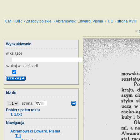
ICM
›
DIR
›
Zasoby polskie
›
Abramowski Edward, Pisma
›
T. 1
› strona XVIII
«
Wyszukiwanie
w książce
szukaj w całej serii
Idź do
strona:
Pobierz pełen tekst
T. 1.txt
Nawigacja
Abramowski Edward, Pisma
T. 1