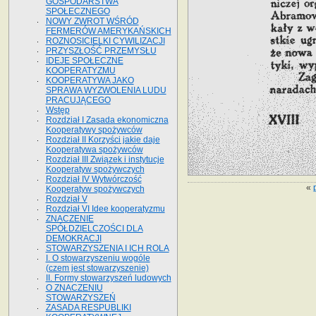
GOSPODARSTWA
SPOŁECZNEGO
NOWY ZWROT WŚRÓD
FERMERÓW AMERYKAŃSKICH
ROZNOSICIELKI CYWILIZACJI
PRZYSZŁOŚĆ PRZEMYSŁU
IDEJE SPOŁECZNE
KOOPERATYZMU
KOOPERATYWA JAKO
SPRAWA WYZWOLENIA LUDU
PRACUJĄCEGO
Wstęp
Rozdział I Zasada ekonomiczna
Kooperatywy spożywców
Rozdział II Korzyści jakie daje
Kooperatywa spożywców
Rozdział III Związek i instytucje
Kooperatyw spożywczych
Rozdział IV Wytwórczość
«
Kooperatyw spożywczych
Rozdział V
Rozdział VI Idee kooperatyzmu
ZNACZENIE
SPÓŁDZIELCZOŚCI DLA
DEMOKRACJI
STOWARZYSZENIA I ICH ROLA
I. O stowarzyszeniu wogóle
(czem jest stowarzyszenie)
II. Formy stowarzyszeń ludowych
O ZNACZENIU
STOWARZYSZEŃ
ZASADA RESPUBLIKI