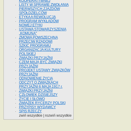
KOOPERATYWNEJ
LISTY W SPRAWIE ZWOŁANIA
PIERWSZYCH ZJAZDÓW
SPÓŁDZIELCÓW
ETYKA A REWOLUCJA
PROGRAM WYKŁADÓW
NOWEJ ETYKI
USTAWA STOWARZYSZENIA
„KOMUNA"
ZMOWA POWSZECHNA
PRZECIW RZĄDOWI
SZKIC PROGRAMU
ORGANIZACJA KULTURY
POLSKIEJ
ZWIĄZKI PRZYJAŹNI
CZEM MAJĄ BYĆ ZWIĄZKI
PRZYJAŹNI
PROJEKT USTAWY ZWIĄZKÓW
PRZYJAŹNI
ODNOWIENIE ŻYCIA
ODCZYT O ZWIĄZKACH
PRZYJAŹNI 6 MAJA 1917 r.
ZWIĄZKI PRZYJAŹNI
CZŁOWIEK DZISIEJSZY
ŻYCIE I SŁOWO
ZWIĄZEK RYCERZY POLSKI
PRZYPISY WYDAWCY
SPIS RZECZY
zwiń wszystkie
|
rozwiń wszystkie