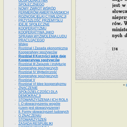
GOSPODARSTWA
SPOŁECZNEGO
NOWY ZWROT WŚRÓD
FERMERÓW AMERYKAŃSKICH
ROZNOSICIELKI CYWILIZACJI
PRZYSZŁOŚĆ PRZEMYSŁU
IDEJE SPOŁECZNE
KOOPERATYZMU
KOOPERATYWA JAKO
SPRAWA WYZWOLENIA LUDU
PRACUJĄCEGO
Wstęp
Rozdział I Zasada ekonomiczna
Kooperatywy spożywców
Rozdział II Korzyści jakie daje
Kooperatywa spożywców
Rozdział III Związek i instytucje
Kooperatyw spożywczych
Rozdział IV Wytwórczość
Kooperatyw spożywczych
Rozdział V
Rozdział VI Idee kooperatyzmu
«
ZNACZENIE
SPÓŁDZIELCZOŚCI DLA
DEMOKRACJI
STOWARZYSZENIA I ICH ROLA
I. O stowarzyszeniu wogóle
(czem jest stowarzyszenie)
II. Formy stowarzyszeń ludowych
O ZNACZENIU
STOWARZYSZEŃ
ZASADA RESPUBLIKI