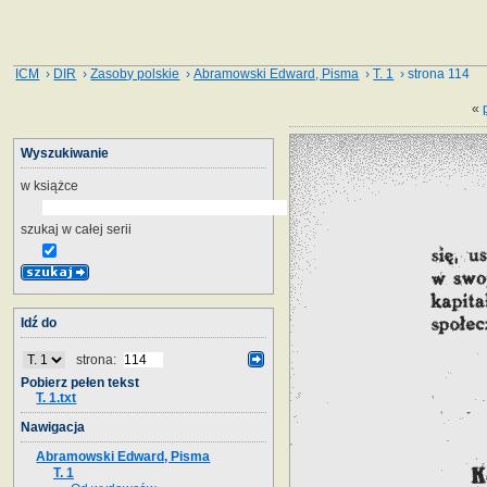
ICM
›
DIR
›
Zasoby polskie
›
Abramowski Edward, Pisma
›
T. 1
› strona 114
«
Wyszukiwanie
w książce
szukaj w całej serii
Idź do
strona:
Pobierz pełen tekst
T. 1.txt
Nawigacja
Abramowski Edward, Pisma
T. 1