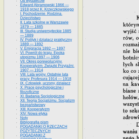
Od wydawców
Edward Abramowski 1866 —
1918 przez K. Krzeczkowskiego
I. Pochodzenie. Rodzina.
Dzieciństwo
II. Lata szkolne w Warszawie
1879 — 1885
III. Studja uniwersyteckie 1885
— 1889
IV. Polityk i działacz praktyczny
1889 — 1892
V. Emigracja 1892 — 1897
VI. Powrót do kraju. Epoka
utopizmu 1897 — 1906
VII. Okres porewolucyjny.
Kooperatyzm. Związki Przyjaźni.
1907 — 1914
VIII. Lata wojny. Ostatnie lata
pracy. Profesura 1914 — 1918
IX. Człowiek, uczony, działacz
X. Prace psychologiczne i
filozoficzne
XI. Badania Socjologiczne
XII. Teorja Socjalizmu. Socjalizm
bezpaństwowy
XIII. Kooperatyzm
XIV. Nowa etyka
Noty
Bibljografja pism
POGADANKI O RZECZACH
POŻYTECZNYCH
POGADANKI Z