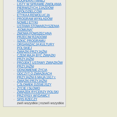
KOOPERATYWNEJ
LISTY W SPRAWIE ZWOŁANIA
PIERWSZYCH ZJAZDÓW
SPÓŁDZIELCÓW
ETYKA A REWOLUCJA
PROGRAM WYKŁADÓW
NOWEJ ETYKI
USTAWA STOWARZYSZENIA
„KOMUNA"
ZMOWA POWSZECHNA
PRZECIW RZĄDOWI
SZKIC PROGRAMU
ORGANIZACJA KULTURY
POLSKIEJ
ZWIĄZKI PRZYJAŹNI
CZEM MAJĄ BYĆ ZWIĄZKI
PRZYJAŹNI
PROJEKT USTAWY ZWIĄZKÓW
PRZYJAŹNI
ODNOWIENIE ŻYCIA
ODCZYT O ZWIĄZKACH
PRZYJAŹNI 6 MAJA 1917 r.
ZWIĄZKI PRZYJAŹNI
CZŁOWIEK DZISIEJSZY
ŻYCIE I SŁOWO
ZWIĄZEK RYCERZY POLSKI
PRZYPISY WYDAWCY
SPIS RZECZY
zwiń wszystkie
|
rozwiń wszystkie