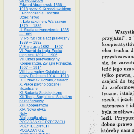
Od wydawców
Edward Abramowski 1866 —
1918 przez K. Krzeczkowskiego
I. Pochodzenie. Rodzina.
Dzieciństwo
II. Lata szkolne w Warszawie
1879 — 1885
III. Studja uniwersyteckie 1885
— 1889
IV. Polityk i działacz praktyczny
1889 — 1892
V. Emigracja 1892 — 1897
VI. Powrót do kraju. Epoka
utopizmu 1897 — 1906
VII. Okres porewolucyjny.
Kooperatyzm. Związki Przyjaźni.
1907 — 1914
VIII. Lata wojny. Ostatnie lata
pracy. Profesura 1914 — 1918
IX. Człowiek, uczony, działacz
X. Prace psychologiczne i
filozoficzne
XI. Badania Socjologiczne
XII. Teorja Socjalizmu. Socjalizm
bezpaństwowy
XIII. Kooperatyzm
XIV. Nowa etyka
Noty
Bibljografja pism
POGADANKI O RZECZACH
POŻYTECZNYCH
POGADANKI Z