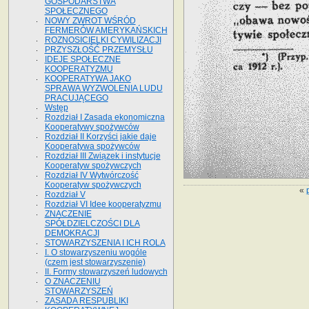
GOSPODARSTWA
SPOŁECZNEGO
NOWY ZWROT WŚRÓD
FERMERÓW AMERYKAŃSKICH
ROZNOSICIELKI CYWILIZACJI
PRZYSZŁOŚĆ PRZEMYSŁU
IDEJE SPOŁECZNE
KOOPERATYZMU
KOOPERATYWA JAKO
SPRAWA WYZWOLENIA LUDU
PRACUJĄCEGO
Wstęp
Rozdział I Zasada ekonomiczna
Kooperatywy spożywców
Rozdział II Korzyści jakie daje
Kooperatywa spożywców
Rozdział III Związek i instytucje
Kooperatyw spożywczych
Rozdział IV Wytwórczość
Kooperatyw spożywczych
«
Rozdział V
Rozdział VI Idee kooperatyzmu
ZNACZENIE
SPÓŁDZIELCZOŚCI DLA
DEMOKRACJI
STOWARZYSZENIA I ICH ROLA
I. O stowarzyszeniu wogóle
(czem jest stowarzyszenie)
II. Formy stowarzyszeń ludowych
O ZNACZENIU
STOWARZYSZEŃ
ZASADA RESPUBLIKI