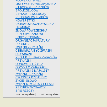
KOOPERATYWNEJ
LISTY W SPRAWIE ZWOŁANIA
PIERWSZYCH ZJAZDÓW
SPÓŁDZIELCÓW
ETYKA A REWOLUCJA
PROGRAM WYKŁADÓW
NOWEJ ETYKI
USTAWA STOWARZYSZENIA
„KOMUNA"
ZMOWA POWSZECHNA
PRZECIW RZĄDOWI
SZKIC PROGRAMU
ORGANIZACJA KULTURY
POLSKIEJ
ZWIĄZKI PRZYJAŹNI
CZEM MAJĄ BYĆ ZWIĄZKI
PRZYJAŹNI
PROJEKT USTAWY ZWIĄZKÓW
PRZYJAŹNI
ODNOWIENIE ŻYCIA
ODCZYT O ZWIĄZKACH
PRZYJAŹNI 6 MAJA 1917 r.
ZWIĄZKI PRZYJAŹNI
CZŁOWIEK DZISIEJSZY
ŻYCIE I SŁOWO
ZWIĄZEK RYCERZY POLSKI
PRZYPISY WYDAWCY
SPIS RZECZY
zwiń wszystkie
|
rozwiń wszystkie