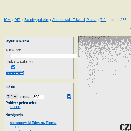
ICM
›
DIR
›
Zasoby polskie
›
Abramowski Edward, Pisma
›
T. 1
› strona 365
«
Wyszukiwanie
w książce
szukaj w całej serii
Idź do
strona:
Pobierz pełen tekst
T. 1.txt
Nawigacja
Abramowski Edward, Pisma
T. 1