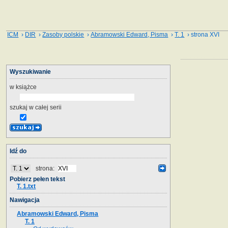
ICM
›
DIR
›
Zasoby polskie
›
Abramowski Edward, Pisma
›
T. 1
› strona XVI
Wyszukiwanie
w książce
szukaj w całej serii
Idź do
strona:
Pobierz pełen tekst
T. 1.txt
Nawigacja
Abramowski Edward, Pisma
T. 1