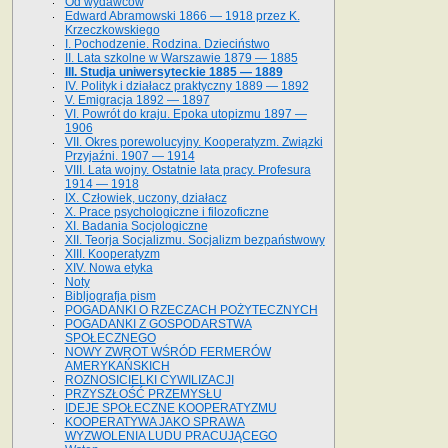
Od wydawców
Edward Abramowski 1866 — 1918 przez K.
Krzeczkowskiego
I. Pochodzenie. Rodzina. Dzieciństwo
II. Lata szkolne w Warszawie 1879 — 1885
III. Studja uniwersyteckie 1885 — 1889
IV. Polityk i działacz praktyczny 1889 — 1892
V. Emigracja 1892 — 1897
VI. Powrót do kraju. Epoka utopizmu 1897 —
1906
VII. Okres porewolucyjny. Kooperatyzm. Związki
Przyjaźni. 1907 — 1914
VIII. Lata wojny. Ostatnie lata pracy. Profesura
1914 — 1918
IX. Człowiek, uczony, działacz
X. Prace psychologiczne i filozoficzne
XI. Badania Socjologiczne
XII. Teorja Socjalizmu. Socjalizm bezpaństwowy
XIII. Kooperatyzm
XIV. Nowa etyka
Noty
Bibljografja pism
POGADANKI O RZECZACH POŻYTECZNYCH
POGADANKI Z GOSPODARSTWA
SPOŁECZNEGO
NOWY ZWROT WŚRÓD FERMERÓW
AMERYKAŃSKICH
ROZNOSICIELKI CYWILIZACJI
PRZYSZŁOŚĆ PRZEMYSŁU
IDEJE SPOŁECZNE KOOPERATYZMU
KOOPERATYWA JAKO SPRAWA
WYZWOLENIA LUDU PRACUJĄCEGO