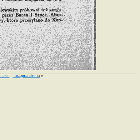
 tekst
·
następna strona
»