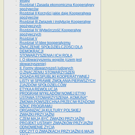
Wstęp
Rozdział I Zasada ekonomiczna Kooperatywy
spożywców
Rozdział II Korzyści jakie daje Kooperatywa
spożywców
Rozdział III Związek i instytucje Kooperatyw
spożywczych
Rozdział IV Wytwórczość Kooperatyw
spożywczych
Rozdział V
Rozdział VI Idee kooperatyzmu
ZNACZENIE SPÓŁDZIELCZOŚCI DLA
DEMOKRACJI
STOWARZYSZENIA I ICH ROLA
I. O stowarzyszeniu wogóle (czem jest
stowarzyszenie)
II. Formy stowarzyszeń ludowych
O ZNACZENIU STOWARZYSZEŃ
ZASADA RESPUBLIKI KOOPERATYWNEJ
LISTY W SPRAWIE ZWOŁANIA PIERWSZYCH
ZJAZDÓW SPÓŁDZIELCÓW
ETYKA A REWOLUCJA
PROGRAM WYKŁADÓW NOWEJ ETYKI
USTAWA STOWARZYSZENIA „KOMUNA"
ZMOWA POWSZECHNA PRZECIW RZĄDOWI
SZKIC PROGRAMU
ORGANIZACJA KULTURY POLSKIEJ
ZWIĄZKI PRZYJAŹNI
CZEM MAJĄ BYĆ ZWIĄZKI PRZYJAŹNI
PROJEKT USTAWY ZWIĄZKÓW PRZYJAŹNI
ODNOWIENIE ŻYCIA
ODCZYT O ZWIĄZKACH PRZYJAŹNI 6 MAJA