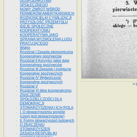
GOSPODARSTWA
SPOŁECZNEGO
NOWY ZWROT WŚRÓD
FERMERÓW AMERYKAŃSKICH
ROZNOSICIELKI CYWILIZACJI
PRZYSZŁOŚĆ PRZEMYSŁU
IDEJE SPOŁECZNE
KOOPERATYZMU
KOOPERATYWA JAKO
SPRAWA WYZWOLENIA LUDU
PRACUJĄCEGO
Wstęp
Rozdział I Zasada ekonomiczna
Kooperatywy spożywców
Rozdział II Korzyści jakie daje
Kooperatywa spożywców
Rozdział III Związek i instytucje
Kooperatyw spożywczych
Rozdział IV Wytwórczość
Kooperatyw spożywczych
«
Rozdział V
Rozdział VI Idee kooperatyzmu
ZNACZENIE
SPÓŁDZIELCZOŚCI DLA
DEMOKRACJI
STOWARZYSZENIA I ICH ROLA
I. O stowarzyszeniu wogóle
(czem jest stowarzyszenie)
II. Formy stowarzyszeń ludowych
O ZNACZENIU
STOWARZYSZEŃ
ZASADA RESPUBLIKI