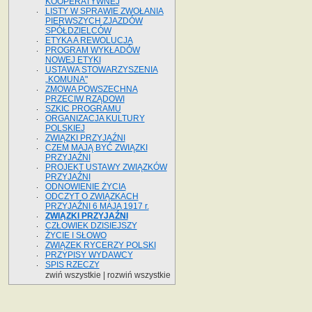
KOOPERATYWNEJ
LISTY W SPRAWIE ZWOŁANIA
PIERWSZYCH ZJAZDÓW
SPÓŁDZIELCÓW
ETYKA A REWOLUCJA
PROGRAM WYKŁADÓW
NOWEJ ETYKI
USTAWA STOWARZYSZENIA
„KOMUNA"
ZMOWA POWSZECHNA
PRZECIW RZĄDOWI
SZKIC PROGRAMU
ORGANIZACJA KULTURY
POLSKIEJ
ZWIĄZKI PRZYJAŹNI
CZEM MAJĄ BYĆ ZWIĄZKI
PRZYJAŹNI
PROJEKT USTAWY ZWIĄZKÓW
PRZYJAŹNI
ODNOWIENIE ŻYCIA
ODCZYT O ZWIĄZKACH
PRZYJAŹNI 6 MAJA 1917 r.
ZWIĄZKI PRZYJAŹNI
CZŁOWIEK DZISIEJSZY
ŻYCIE I SŁOWO
ZWIĄZEK RYCERZY POLSKI
PRZYPISY WYDAWCY
SPIS RZECZY
zwiń wszystkie
|
rozwiń wszystkie