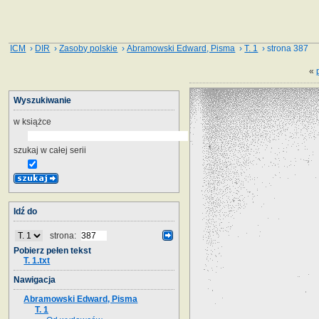
ICM
›
DIR
›
Zasoby polskie
›
Abramowski Edward, Pisma
›
T. 1
› strona 387
«
Wyszukiwanie
w książce
szukaj w całej serii
Idź do
strona:
Pobierz pełen tekst
T. 1.txt
Nawigacja
Abramowski Edward, Pisma
T. 1