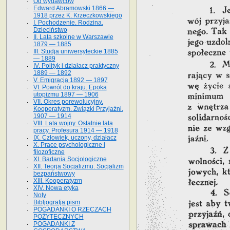
Od wydawców
Edward Abramowski 1866 —
1918 przez K. Krzeczkowskiego
I. Pochodzenie. Rodzina.
Dzieciństwo
II. Lata szkolne w Warszawie
1879 — 1885
III. Studja uniwersyteckie 1885
— 1889
IV. Polityk i działacz praktyczny
1889 — 1892
V. Emigracja 1892 — 1897
VI. Powrót do kraju. Epoka
utopizmu 1897 — 1906
VII. Okres porewolucyjny.
Kooperatyzm. Związki Przyjaźni.
1907 — 1914
VIII. Lata wojny. Ostatnie lata
pracy. Profesura 1914 — 1918
IX. Człowiek, uczony, działacz
X. Prace psychologiczne i
filozoficzne
XI. Badania Socjologiczne
XII. Teorja Socjalizmu. Socjalizm
bezpaństwowy
XIII. Kooperatyzm
XIV. Nowa etyka
Noty
Bibljografja pism
POGADANKI O RZECZACH
POŻYTECZNYCH
POGADANKI Z