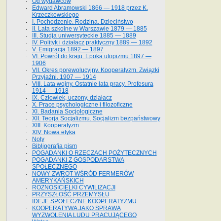
Od wydawców
Edward Abramowski 1866 — 1918 przez K.
Krzeczkowskiego
I. Pochodzenie. Rodzina. Dzieciństwo
II. Lata szkolne w Warszawie 1879 — 1885
III. Studja uniwersyteckie 1885 — 1889
IV. Polityk i działacz praktyczny 1889 — 1892
V. Emigracja 1892 — 1897
VI. Powrót do kraju. Epoka utopizmu 1897 —
1906
VII. Okres porewolucyjny. Kooperatyzm. Związki
Przyjaźni. 1907 — 1914
VIII. Lata wojny. Ostatnie lata pracy. Profesura
1914 — 1918
IX. Człowiek, uczony, działacz
X. Prace psychologiczne i filozoficzne
XI. Badania Socjologiczne
XII. Teorja Socjalizmu. Socjalizm bezpaństwowy
XIII. Kooperatyzm
XIV. Nowa etyka
Noty
Bibljografja pism
POGADANKI O RZECZACH POŻYTECZNYCH
POGADANKI Z GOSPODARSTWA
SPOŁECZNEGO
NOWY ZWROT WŚRÓD FERMERÓW
AMERYKAŃSKICH
ROZNOSICIELKI CYWILIZACJI
PRZYSZŁOŚĆ PRZEMYSŁU
IDEJE SPOŁECZNE KOOPERATYZMU
KOOPERATYWA JAKO SPRAWA
WYZWOLENIA LUDU PRACUJĄCEGO