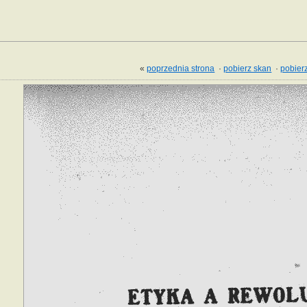
«
poprzednia strona
·
pobierz skan
·
pobierz