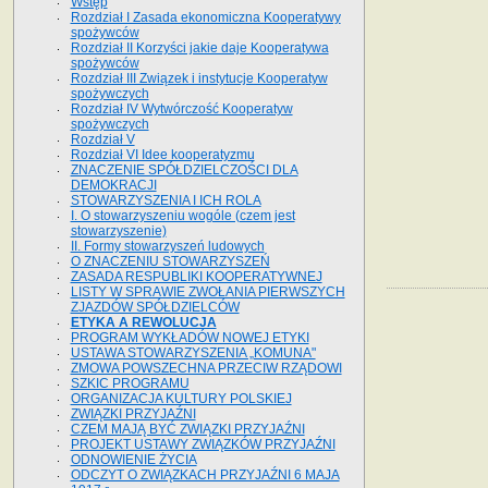
Wstęp
Rozdział I Zasada ekonomiczna Kooperatywy
spożywców
Rozdział II Korzyści jakie daje Kooperatywa
spożywców
Rozdział III Związek i instytucje Kooperatyw
spożywczych
Rozdział IV Wytwórczość Kooperatyw
spożywczych
Rozdział V
Rozdział VI Idee kooperatyzmu
ZNACZENIE SPÓŁDZIELCZOŚCI DLA
DEMOKRACJI
STOWARZYSZENIA I ICH ROLA
I. O stowarzyszeniu wogóle (czem jest
stowarzyszenie)
II. Formy stowarzyszeń ludowych
O ZNACZENIU STOWARZYSZEŃ
ZASADA RESPUBLIKI KOOPERATYWNEJ
LISTY W SPRAWIE ZWOŁANIA PIERWSZYCH
ZJAZDÓW SPÓŁDZIELCÓW
ETYKA A REWOLUCJA
PROGRAM WYKŁADÓW NOWEJ ETYKI
USTAWA STOWARZYSZENIA „KOMUNA"
ZMOWA POWSZECHNA PRZECIW RZĄDOWI
SZKIC PROGRAMU
ORGANIZACJA KULTURY POLSKIEJ
ZWIĄZKI PRZYJAŹNI
CZEM MAJĄ BYĆ ZWIĄZKI PRZYJAŹNI
PROJEKT USTAWY ZWIĄZKÓW PRZYJAŹNI
ODNOWIENIE ŻYCIA
ODCZYT O ZWIĄZKACH PRZYJAŹNI 6 MAJA