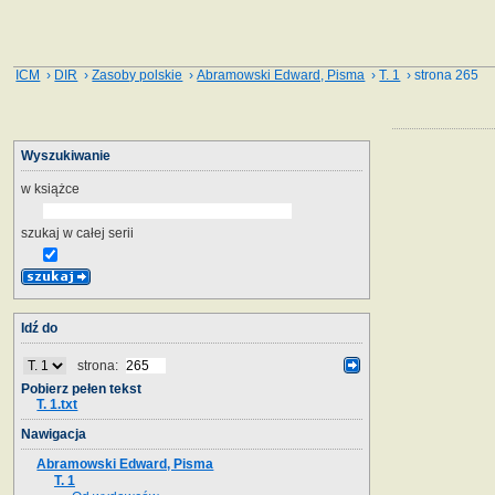
ICM
›
DIR
›
Zasoby polskie
›
Abramowski Edward, Pisma
›
T. 1
› strona 265
Wyszukiwanie
w książce
szukaj w całej serii
Idź do
strona:
Pobierz pełen tekst
T. 1.txt
Nawigacja
Abramowski Edward, Pisma
T. 1