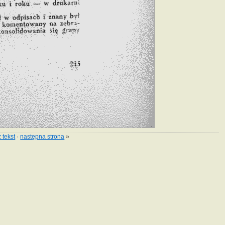
 tekst
·
następna strona
»