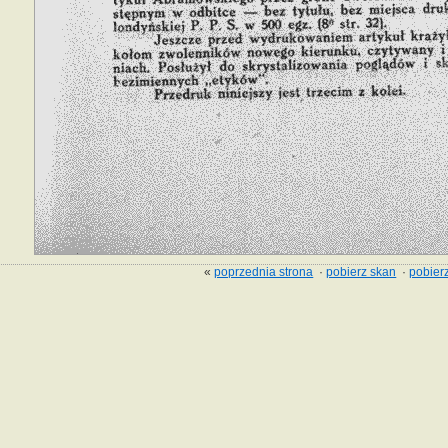
«
poprzednia strona
·
pobierz skan
·
pobierz