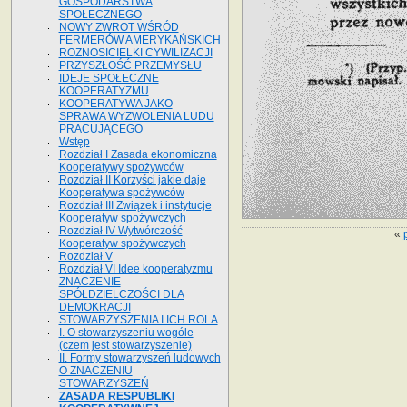
GOSPODARSTWA
SPOŁECZNEGO
NOWY ZWROT WŚRÓD
FERMERÓW AMERYKAŃSKICH
ROZNOSICIELKI CYWILIZACJI
PRZYSZŁOŚĆ PRZEMYSŁU
IDEJE SPOŁECZNE
KOOPERATYZMU
KOOPERATYWA JAKO
SPRAWA WYZWOLENIA LUDU
PRACUJĄCEGO
Wstęp
Rozdział I Zasada ekonomiczna
Kooperatywy spożywców
Rozdział II Korzyści jakie daje
Kooperatywa spożywców
Rozdział III Związek i instytucje
Kooperatyw spożywczych
Rozdział IV Wytwórczość
«
Kooperatyw spożywczych
Rozdział V
Rozdział VI Idee kooperatyzmu
ZNACZENIE
SPÓŁDZIELCZOŚCI DLA
DEMOKRACJI
STOWARZYSZENIA I ICH ROLA
I. O stowarzyszeniu wogóle
(czem jest stowarzyszenie)
II. Formy stowarzyszeń ludowych
O ZNACZENIU
STOWARZYSZEŃ
ZASADA RESPUBLIKI