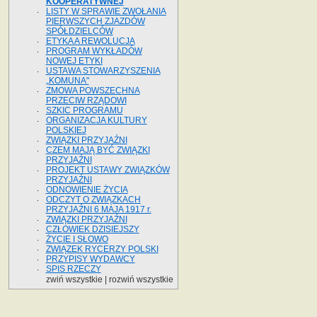
KOOPERATYWNEJ
LISTY W SPRAWIE ZWOŁANIA
PIERWSZYCH ZJAZDÓW
SPÓŁDZIELCÓW
ETYKA A REWOLUCJA
PROGRAM WYKŁADÓW
NOWEJ ETYKI
USTAWA STOWARZYSZENIA
„KOMUNA"
ZMOWA POWSZECHNA
PRZECIW RZĄDOWI
SZKIC PROGRAMU
ORGANIZACJA KULTURY
POLSKIEJ
ZWIĄZKI PRZYJAŹNI
CZEM MAJĄ BYĆ ZWIĄZKI
PRZYJAŹNI
PROJEKT USTAWY ZWIĄZKÓW
PRZYJAŹNI
ODNOWIENIE ŻYCIA
ODCZYT O ZWIĄZKACH
PRZYJAŹNI 6 MAJA 1917 r.
ZWIĄZKI PRZYJAŹNI
CZŁOWIEK DZISIEJSZY
ŻYCIE I SŁOWO
ZWIĄZEK RYCERZY POLSKI
PRZYPISY WYDAWCY
SPIS RZECZY
zwiń wszystkie
|
rozwiń wszystkie