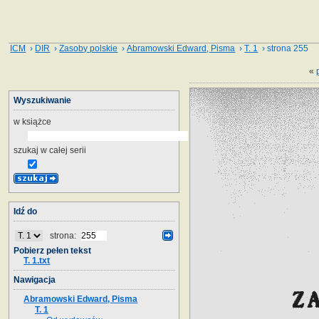
ICM
›
DIR
›
Zasoby polskie
›
Abramowski Edward, Pisma
›
T. 1
› strona 255
«
Wyszukiwanie
w książce
szukaj w całej serii
Idź do
strona:
Pobierz pełen tekst
T. 1.txt
Nawigacja
Abramowski Edward, Pisma
T. 1