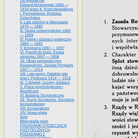
Od wydawców
Edward Abramowski 1866 —
1918 przez K. Krzeczkowskiego
I. Pochodzenie. Rodzina.
Dzieciństwo
II. Lata szkolne w Warszawie
1879 — 1885
III. Studja uniwersyteckie 1885
— 1889
IV. Polityk i działacz praktyczny
1889 — 1892
V. Emigracja 1892 — 1897
VI. Powrót do kraju. Epoka
utopizmu 1897 — 1906
VII. Okres porewolucyjny.
Kooperatyzm. Związki Przyjaźni.
1907 — 1914
VIII. Lata wojny. Ostatnie lata
pracy. Profesura 1914 — 1918
IX. Człowiek, uczony, działacz
X. Prace psychologiczne i
filozoficzne
XI. Badania Socjologiczne
XII. Teorja Socjalizmu. Socjalizm
bezpaństwowy
XIII. Kooperatyzm
XIV. Nowa etyka
Noty
Bibljografja pism
POGADANKI O RZECZACH
POŻYTECZNYCH
POGADANKI Z