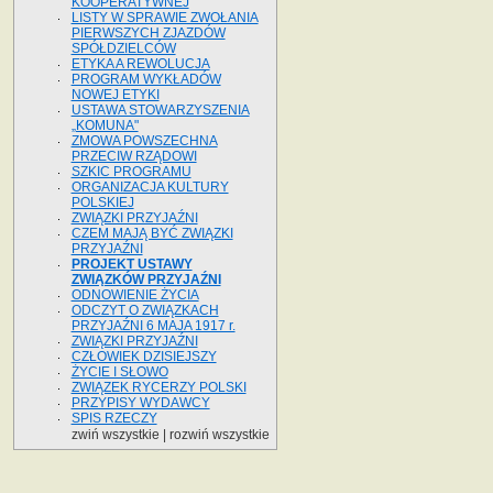
KOOPERATYWNEJ
LISTY W SPRAWIE ZWOŁANIA
PIERWSZYCH ZJAZDÓW
SPÓŁDZIELCÓW
ETYKA A REWOLUCJA
PROGRAM WYKŁADÓW
NOWEJ ETYKI
USTAWA STOWARZYSZENIA
„KOMUNA"
ZMOWA POWSZECHNA
PRZECIW RZĄDOWI
SZKIC PROGRAMU
ORGANIZACJA KULTURY
POLSKIEJ
ZWIĄZKI PRZYJAŹNI
CZEM MAJĄ BYĆ ZWIĄZKI
PRZYJAŹNI
PROJEKT USTAWY
ZWIĄZKÓW PRZYJAŹNI
ODNOWIENIE ŻYCIA
ODCZYT O ZWIĄZKACH
PRZYJAŹNI 6 MAJA 1917 r.
ZWIĄZKI PRZYJAŹNI
CZŁOWIEK DZISIEJSZY
ŻYCIE I SŁOWO
ZWIĄZEK RYCERZY POLSKI
PRZYPISY WYDAWCY
SPIS RZECZY
zwiń wszystkie
|
rozwiń wszystkie