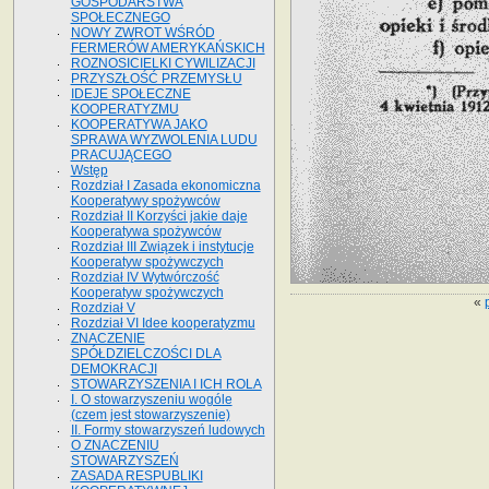
GOSPODARSTWA
SPOŁECZNEGO
NOWY ZWROT WŚRÓD
FERMERÓW AMERYKAŃSKICH
ROZNOSICIELKI CYWILIZACJI
PRZYSZŁOŚĆ PRZEMYSŁU
IDEJE SPOŁECZNE
KOOPERATYZMU
KOOPERATYWA JAKO
SPRAWA WYZWOLENIA LUDU
PRACUJĄCEGO
Wstęp
Rozdział I Zasada ekonomiczna
Kooperatywy spożywców
Rozdział II Korzyści jakie daje
Kooperatywa spożywców
Rozdział III Związek i instytucje
Kooperatyw spożywczych
Rozdział IV Wytwórczość
Kooperatyw spożywczych
«
Rozdział V
Rozdział VI Idee kooperatyzmu
ZNACZENIE
SPÓŁDZIELCZOŚCI DLA
DEMOKRACJI
STOWARZYSZENIA I ICH ROLA
I. O stowarzyszeniu wogóle
(czem jest stowarzyszenie)
II. Formy stowarzyszeń ludowych
O ZNACZENIU
STOWARZYSZEŃ
ZASADA RESPUBLIKI