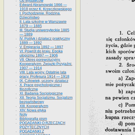
Od wydawców
Edward Abramowski 1866 —
1918 przez K. Krzeczkowskiego
I. Pochodzenie. Rodzina.
Dzieciństwo
II. Lata szkolne w Warszawie
1879 — 1885
III. Studja uniwersyteckie 1885
— 1889
IV. Polityk i działacz praktyczny
1889 — 1892
V. Emigracja 1892 — 1897
VI. Powrót do kraju. Epoka
utopizmu 1897 — 1906
VII. Okres porewolucyjny.
Kooperatyzm. Związki Przyjaźni.
1907 — 1914
VIII. Lata wojny. Ostatnie lata
pracy. Profesura 1914 — 1918
IX. Człowiek, uczony, działacz
X. Prace psychologiczne i
filozoficzne
XI. Badania Socjologiczne
XII. Teorja Socjalizmu. Socjalizm
bezpaństwowy
XIII. Kooperatyzm
XIV. Nowa etyka
Noty
Bibljografja pism
POGADANKI O RZECZACH
POŻYTECZNYCH
POGADANKI Z