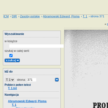
ICM
›
DIR
›
Zasoby polskie
›
Abramowski Edward, Pisma
›
T. 1
› strona 371
«
Wyszukiwanie
w książce
szukaj w całej serii
Idź do
strona:
Pobierz pełen tekst
T. 1.txt
Nawigacja
Abramowski Edward, Pisma
T. 1