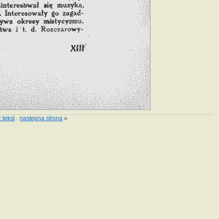
 tekst
·
następna strona
»