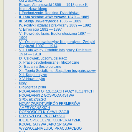
Od wydawców
Edward Abramowski 1866 — 1918 przez K.
Krzeczkowskiego
I. Pochodzenie. Rodzina. Dzieciństwo
II. Lata szkolne w Warszawie 1879 — 1885
III. Studja uniwersyteckie 1885 — 1889
IV. Polityk i działacz praktyczny 1889 — 1892
V. Emigracja 1892 — 1897
VI. Powrót do kraju. Epoka utopizmu 1897 —
1906
VII. Okres porewolucyjny. Kooperatyzm. Związki
Przyjaźni. 1907 — 1914
VIII. Lata wojny. Ostatnie lata pracy. Profesura
1914 — 1918
IX. Człowiek, uczony, działacz
X. Prace psychologiczne i filozoficzne
XI. Badania Socjologiczne
XII. Teorja Socjalizmu. Socjalizm bezpaństwowy
XIII. Kooperatyzm
XIV. Nowa etyka
Noty
Bibljografja pism
POGADANKI O RZECZACH POŻYTECZNYCH
POGADANKI Z GOSPODARSTWA
SPOŁECZNEGO
NOWY ZWROT WŚRÓD FERMERÓW
AMERYKAŃSKICH
ROZNOSICIELKI CYWILIZACJI
PRZYSZŁOŚĆ PRZEMYSŁU
IDEJE SPOŁECZNE KOOPERATYZMU
KOOPERATYWA JAKO SPRAWA
WYZWOLENIA LUDU PRACUJĄCEGO