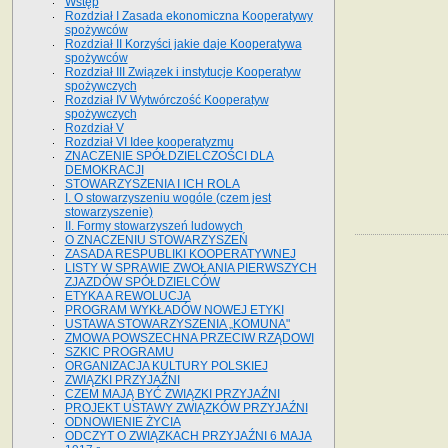
Wstęp
Rozdział I Zasada ekonomiczna Kooperatywy
spożywców
Rozdział II Korzyści jakie daje Kooperatywa
spożywców
Rozdział III Związek i instytucje Kooperatyw
spożywczych
Rozdział IV Wytwórczość Kooperatyw
spożywczych
Rozdział V
Rozdział VI Idee kooperatyzmu
ZNACZENIE SPÓŁDZIELCZOŚCI DLA
DEMOKRACJI
STOWARZYSZENIA I ICH ROLA
I. O stowarzyszeniu wogóle (czem jest
stowarzyszenie)
II. Formy stowarzyszeń ludowych
O ZNACZENIU STOWARZYSZEŃ
ZASADA RESPUBLIKI KOOPERATYWNEJ
LISTY W SPRAWIE ZWOŁANIA PIERWSZYCH
ZJAZDÓW SPÓŁDZIELCÓW
ETYKA A REWOLUCJA
PROGRAM WYKŁADÓW NOWEJ ETYKI
USTAWA STOWARZYSZENIA „KOMUNA"
ZMOWA POWSZECHNA PRZECIW RZĄDOWI
SZKIC PROGRAMU
ORGANIZACJA KULTURY POLSKIEJ
ZWIĄZKI PRZYJAŹNI
CZEM MAJĄ BYĆ ZWIĄZKI PRZYJAŹNI
PROJEKT USTAWY ZWIĄZKÓW PRZYJAŹNI
ODNOWIENIE ŻYCIA
ODCZYT O ZWIĄZKACH PRZYJAŹNI 6 MAJA