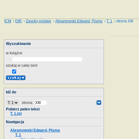
ICM
›
DIR
›
Zasoby polskie
›
Abramowski Edward, Pisma
›
T. 1
› strona XIII
Wyszukiwanie
w książce
szukaj w całej serii
Idź do
strona:
Pobierz pełen tekst
T. 1.txt
Nawigacja
Abramowski Edward, Pisma
T. 1