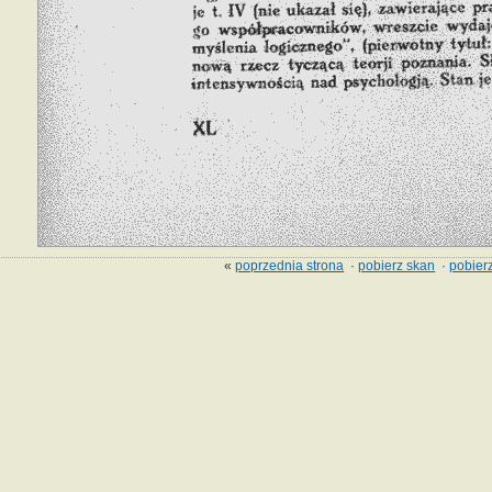
«
poprzednia strona
·
pobierz skan
·
pobierz