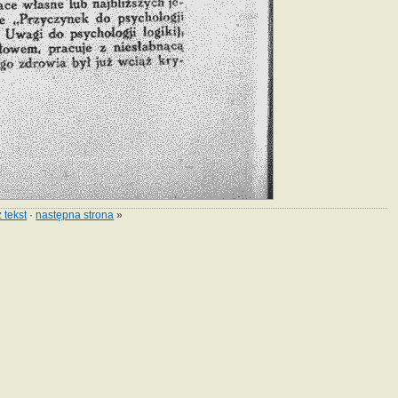
 tekst
·
następna strona
»