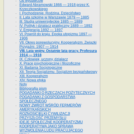
Od wydawców
Edward Abramowski 1866 — 1918 przez K.
Krzeczkowskiego
I. Pochodzenie. Rodzina. Dzieciństwo
II. Lata szkolne w Warszawie 1879 — 1885
III. Studja uniwersyteckie 1885 — 1889
IV. Polityk i działacz praktyczny 1889 — 1892
V. Emigracja 1892 — 1897
VI. Powrót do kraju. Epoka utopizmu 1897 —
1906
VII. Okres porewolucyjny. Kooperatyzm. Związki
Przyjaźni. 1907 — 1914
VIII. Lata wojny. Ostatnie lata pracy. Profesura
1914 — 1918
IX. Człowiek, uczony, działacz
X. Prace psychologiczne i filozoficzne
XI. Badania Socjologiczne
XII. Teorja Socjalizmu. Socjalizm bezpaństwowy
XIII. Kooperatyzm
XIV. Nowa etyka
Noty
Bibljografja pism
POGADANKI O RZECZACH POŻYTECZNYCH
POGADANKI Z GOSPODARSTWA
SPOŁECZNEGO
NOWY ZWROT WŚRÓD FERMERÓW
AMERYKAŃSKICH
ROZNOSICIELKI CYWILIZACJI
PRZYSZŁOŚĆ PRZEMYSŁU
IDEJE SPOŁECZNE KOOPERATYZMU
KOOPERATYWA JAKO SPRAWA
WYZWOLENIA LUDU PRACUJĄCEGO