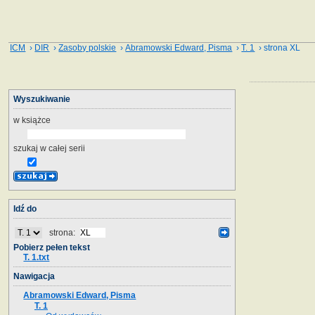
ICM
›
DIR
›
Zasoby polskie
›
Abramowski Edward, Pisma
›
T. 1
› strona XL
Wyszukiwanie
w książce
szukaj w całej serii
Idź do
strona:
Pobierz pełen tekst
T. 1.txt
Nawigacja
Abramowski Edward, Pisma
T. 1