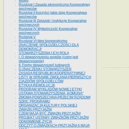
Wstęp
Rozdział I Zasada ekonomiczna Kooperatywy
spożywców
Rozdział II Korzyści jakie daje Kooperatywa
spożywców
Rozdział III Związek i instytucje Kooperatyw
spożywczych
Rozdział IV Wytwórczość Kooperatyw
spożywczych
Rozdział V
Rozdział VI Idee kooperatyzmu
ZNACZENIE SPÓŁDZIELCZOŚCI DLA
DEMOKRACJI
STOWARZYSZENIA I ICH ROLA
I. O stowarzyszeniu wogóle (czem jest
stowarzyszenie)
II. Formy stowarzyszeń ludowych
O ZNACZENIU STOWARZYSZEŃ
ZASADA RESPUBLIKI KOOPERATYWNEJ
LISTY W SPRAWIE ZWOŁANIA PIERWSZYCH
ZJAZDÓW SPÓŁDZIELCÓW
ETYKA A REWOLUCJA
PROGRAM WYKŁADÓW NOWEJ ETYKI
USTAWA STOWARZYSZENIA „KOMUNA"
ZMOWA POWSZECHNA PRZECIW RZĄDOWI
SZKIC PROGRAMU
ORGANIZACJA KULTURY POLSKIEJ
ZWIĄZKI PRZYJAŹNI
CZEM MAJĄ BYĆ ZWIĄZKI PRZYJAŹNI
PROJEKT USTAWY ZWIĄZKÓW PRZYJAŹNI
ODNOWIENIE ŻYCIA
ODCZYT O ZWIĄZKACH PRZYJAŹNI 6 MAJA