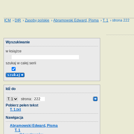
ICM
›
DIR
›
Zasoby polskie
›
Abramowski Edward, Pisma
›
T. 1
› strona 222
Wyszukiwanie
w książce
szukaj w całej serii
Idź do
strona:
Pobierz pełen tekst
T. 1.txt
Nawigacja
Abramowski Edward, Pisma
T. 1