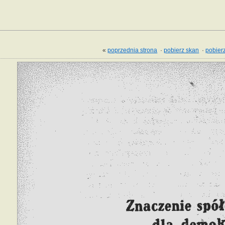
«
poprzednia strona
·
pobierz skan
·
pobierz