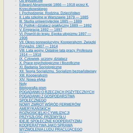
Od wydawców
Edward Abramowski 1866 — 1918 przez K.
Krzeczkowskiego
I. Pochodzenie. Rodzina. Dzieciństwo
II. Lata szkolne w Warszawie 1879 — 1885
III. Studja uniwersyteckie 1885 — 1889
IV. Polityk i działacz praktyczny 1889 — 1892
V. Emigracja 1892 — 1897
VI. Powrót do kraju. Epoka utopizmu 1897 —
1906
VII. Okres porewolucyjny. Kooperatyzm. Związki
Przyjaźni. 1907 — 1914
VIII. Lata wojny. Ostatnie lata pracy. Profesura
1914 — 1918
IX. Człowiek, uczony, działacz
X. Prace psychologiczne i filozoficzne
XI. Badania Socjologiczne
XII. Teorja Socjalizmu. Socjalizm bezpaństwowy
XIII. Kooperatyzm
XIV. Nowa etyka
Noty
Bibljografja pism
POGADANKI O RZECZACH POŻYTECZNYCH
POGADANKI Z GOSPODARSTWA
SPOŁECZNEGO
NOWY ZWROT WŚRÓD FERMERÓW
AMERYKAŃSKICH
ROZNOSICIELKI CYWILIZACJI
PRZYSZŁOŚĆ PRZEMYSŁU
IDEJE SPOŁECZNE KOOPERATYZMU
KOOPERATYWA JAKO SPRAWA
WYZWOLENIA LUDU PRACUJĄCEGO