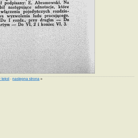
 tekst
·
następna strona
»