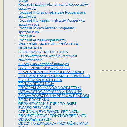
Wstęp
Rozdział I Zasada ekonomiczna Kooperatywy
spożywców
Rozdział II Korzyści jakie daje Kooperatywa
spożywców
Rozdział III Związek i instytucje Kooperatyw
spożywczych
Rozdział IV Wytwórczość Kooperatyw
spożywczych
Rozdział V
Rozdział VI Idee kooperatyzmu
ZNACZENIE SPÓŁDZIELCZOŚCI DLA
DEMOKRACJI
STOWARZYSZENIA I ICH ROLA
I. O stowarzyszeniu wogóle (czem jest
stowarzyszenie)
II. Formy stowarzyszeń ludowych
O ZNACZENIU STOWARZYSZEŃ
ZASADA RESPUBLIKI KOOPERATYWNEJ
LISTY W SPRAWIE ZWOŁANIA PIERWSZYCH
ZJAZDÓW SPÓŁDZIELCÓW
ETYKA A REWOLUCJA
PROGRAM WYKŁADÓW NOWEJ ETYKI
USTAWA STOWARZYSZENIA „KOMUNA"
ZMOWA POWSZECHNA PRZECIW RZĄDOWI
SZKIC PROGRAMU
ORGANIZACJA KULTURY POLSKIEJ
ZWIĄZKI PRZYJAŹNI
CZEM MAJĄ BYĆ ZWIĄZKI PRZYJAŹNI
PROJEKT USTAWY ZWIĄZKÓW PRZYJAŹNI
ODNOWIENIE ŻYCIA
ODCZYT O ZWIĄZKACH PRZYJAŹNI 6 MAJA