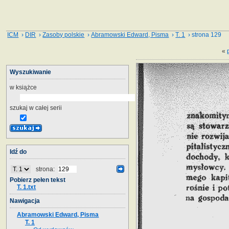
ICM
›
DIR
›
Zasoby polskie
›
Abramowski Edward, Pisma
›
T. 1
› strona 129
«
Wyszukiwanie
w książce
szukaj w całej serii
Idź do
strona:
Pobierz pełen tekst
T. 1.txt
Nawigacja
Abramowski Edward, Pisma
T. 1