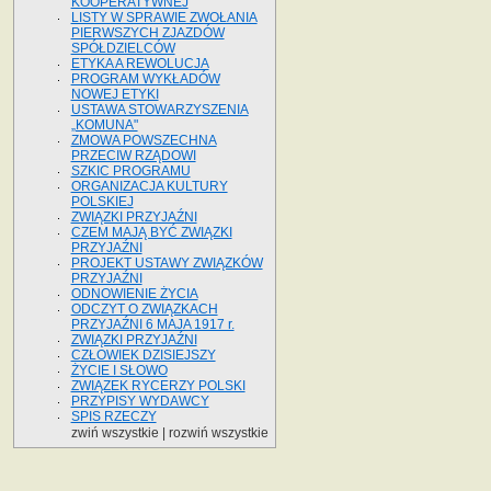
KOOPERATYWNEJ
LISTY W SPRAWIE ZWOŁANIA
PIERWSZYCH ZJAZDÓW
SPÓŁDZIELCÓW
ETYKA A REWOLUCJA
PROGRAM WYKŁADÓW
NOWEJ ETYKI
USTAWA STOWARZYSZENIA
„KOMUNA"
ZMOWA POWSZECHNA
PRZECIW RZĄDOWI
SZKIC PROGRAMU
ORGANIZACJA KULTURY
POLSKIEJ
ZWIĄZKI PRZYJAŹNI
CZEM MAJĄ BYĆ ZWIĄZKI
PRZYJAŹNI
PROJEKT USTAWY ZWIĄZKÓW
PRZYJAŹNI
ODNOWIENIE ŻYCIA
ODCZYT O ZWIĄZKACH
PRZYJAŹNI 6 MAJA 1917 r.
ZWIĄZKI PRZYJAŹNI
CZŁOWIEK DZISIEJSZY
ŻYCIE I SŁOWO
ZWIĄZEK RYCERZY POLSKI
PRZYPISY WYDAWCY
SPIS RZECZY
zwiń wszystkie
|
rozwiń wszystkie