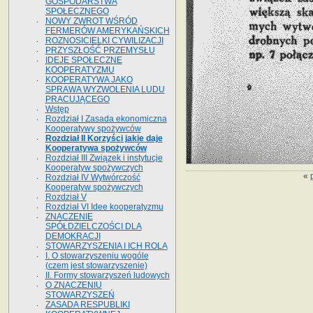
GOSPODARSTWA
SPOŁECZNEGO
NOWY ZWROT WŚRÓD
FERMERÓW AMERYKAŃSKICH
ROZNOSICIELKI CYWILIZACJI
PRZYSZŁOŚĆ PRZEMYSŁU
IDEJE SPOŁECZNE
KOOPERATYZMU
KOOPERATYWA JAKO
SPRAWA WYZWOLENIA LUDU
PRACUJĄCEGO
Wstęp
Rozdział I Zasada ekonomiczna
Kooperatywy spożywców
Rozdział II Korzyści jakie daje
Kooperatywa spożywców
Rozdział III Związek i instytucje
Kooperatyw spożywczych
«
Rozdział IV Wytwórczość
Kooperatyw spożywczych
Rozdział V
Rozdział VI Idee kooperatyzmu
ZNACZENIE
SPÓŁDZIELCZOŚCI DLA
DEMOKRACJI
STOWARZYSZENIA I ICH ROLA
I. O stowarzyszeniu wogóle
(czem jest stowarzyszenie)
II. Formy stowarzyszeń ludowych
O ZNACZENIU
STOWARZYSZEŃ
ZASADA RESPUBLIKI