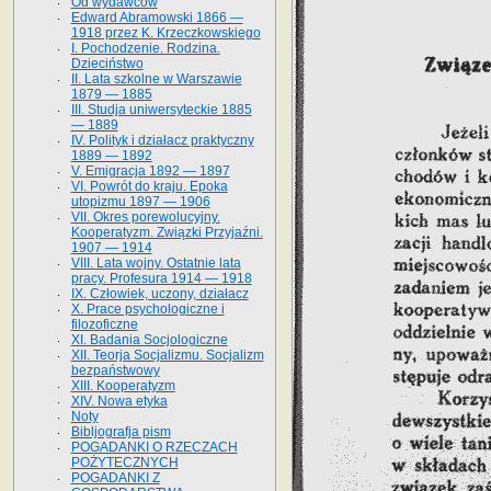
Od wydawców
Edward Abramowski 1866 —
1918 przez K. Krzeczkowskiego
I. Pochodzenie. Rodzina.
Dzieciństwo
II. Lata szkolne w Warszawie
1879 — 1885
III. Studja uniwersyteckie 1885
— 1889
IV. Polityk i działacz praktyczny
1889 — 1892
V. Emigracja 1892 — 1897
VI. Powrót do kraju. Epoka
utopizmu 1897 — 1906
VII. Okres porewolucyjny.
Kooperatyzm. Związki Przyjaźni.
1907 — 1914
VIII. Lata wojny. Ostatnie lata
pracy. Profesura 1914 — 1918
IX. Człowiek, uczony, działacz
X. Prace psychologiczne i
filozoficzne
XI. Badania Socjologiczne
XII. Teorja Socjalizmu. Socjalizm
bezpaństwowy
XIII. Kooperatyzm
XIV. Nowa etyka
Noty
Bibljografja pism
POGADANKI O RZECZACH
POŻYTECZNYCH
POGADANKI Z