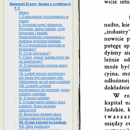
Majewski Erazm, Nauka o cywilizacyi
T. 3
Wstęp
I. O warunkach zrozumiałości w
nauce
II. Przegląd pojęć głównych.
Przyroda, dobro ludzkie, czyli
bogactwo i kapitał.
Niedogodność operowania u
podstaw pojęciem kapitału
III. Co przeobraża przyrodę w
bogactwo?
IV. Co to jest praca?
V. Czem „praca" ludzka różni się
od zwierzęcej?
VI. O niejasności pojęcia pracy
ludzkiej
VII. Ludzki proces psychiczny
nie może być nazywany siłą.
Oddzielenie go od pracy ludzkiej
VIII. Czwarty czynnik,
przybywający do przyrody, pracy
ludzkiej i kapitału
IX. O duszy ludzkiej
X. O materyalnej władzy dusz
ludzkich. Rola narzędzi
sztucznych
XI. Bogactwo dziełem dusz.
Druga kategorya bogactwa
XII. Druga kategorya kapitału
XIII. Głód społeczny