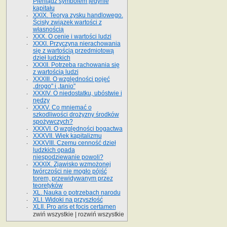
Pieniądz symbolem jedynie
kapitału
XXIX. Teorya zysku handlowego.
Ścisły związek wartości z
własnością
XXX. O cenie i wartości ludzi
XXXI. Przyczyna nierachowania
się z wartością przedmiotową
dzieł ludzkich
XXXII. Potrzeba rachowania się
z wartością ludzi
XXXIII. O względności pojęć
„drogo" i „tanio"
XXXIV. O niedostatku, ubóstwie i
nędzy
XXXV. Co mniemać o
szkodliwości drożyzny środków
spożywczych?
XXXVI. O względności bogactwa
XXXVII. Wiek kapitalizmu
XXXVIII. Czemu cenność dzieł
ludzkich opada
niespodziewanie powoli?
XXXIX. Zjawisko wzmożonej
twórczości nie mogło pójść
torem, przewidywanym przez
teoretyków
XL. Nauka o potrzebach narodu
XLI. Widoki na przyszłość
XLII. Pro aris et focis certamen
zwiń wszystkie
|
rozwiń wszystkie