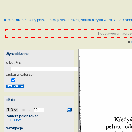
ICM
›
DIR
›
Zasoby polskie
›
Majewski Erazm, Nauka o cywilizacyi
›
T. 3
› stro
Podstawowym adrese
«
Wyszukiwanie
w książce
szukaj w całej serii
Idź do
strona:
Pobierz pełen tekst
T. 3.txt
Nawigacja