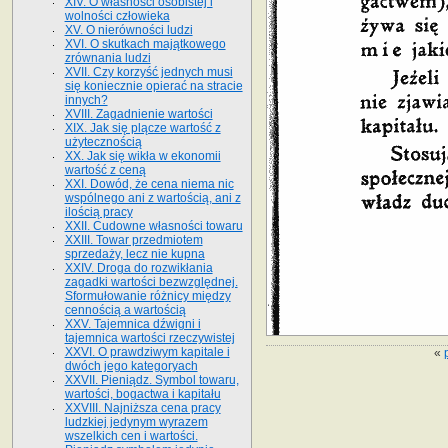
XIV. O własności osobistej i
wolności człowieka
XV. O nierówności ludzi
XVI. O skutkach majątkowego
zrównania ludzi
XVII. Czy korzyść jednych musi
się koniecznie opierać na stracie
innych?
XVIII. Zagadnienie wartości
XIX. Jak się plącze wartość z
użytecznością
XX. Jak się wikła w ekonomii
wartość z ceną
XXI. Dowód, że cena niema nic
wspólnego ani z wartością, ani z
ilością pracy
XXII. Cudowne własności towaru
XXIII. Towar przedmiotem
sprzedaży, lecz nie kupna
XXIV. Droga do rozwikłania
zagadki wartości bezwzględnej.
Sformułowanie różnicy między
cennością a wartością
XXV. Tajemnica dźwigni i
tajemnica wartości rzeczywistej
XXVI. O prawdziwym kapitale i
«
dwóch jego kategoryach
XXVII. Pieniądz. Symbol towaru,
wartości, bogactwa i kapitału
XXVIII. Najniższa cena pracy
ludzkiej jedynym wyrazem
wszelkich cen i wartości.