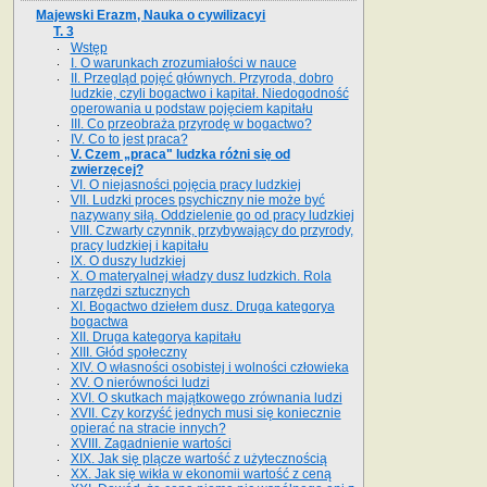
Majewski Erazm, Nauka o cywilizacyi
T. 3
Wstęp
I. O warunkach zrozumiałości w nauce
II. Przegląd pojęć głównych. Przyroda, dobro
ludzkie, czyli bogactwo i kapitał. Niedogodność
operowania u podstaw pojęciem kapitału
III. Co przeobraża przyrodę w bogactwo?
IV. Co to jest praca?
V. Czem „praca" ludzka różni się od
zwierzęcej?
VI. O niejasności pojęcia pracy ludzkiej
VII. Ludzki proces psychiczny nie może być
nazywany siłą. Oddzielenie go od pracy ludzkiej
VIII. Czwarty czynnik, przybywający do przyrody,
pracy ludzkiej i kapitału
IX. O duszy ludzkiej
X. O materyalnej władzy dusz ludzkich. Rola
narzędzi sztucznych
XI. Bogactwo dziełem dusz. Druga kategorya
bogactwa
XII. Druga kategorya kapitału
XIII. Głód społeczny
XIV. O własności osobistej i wolności człowieka
XV. O nierówności ludzi
XVI. O skutkach majątkowego zrównania ludzi
XVII. Czy korzyść jednych musi się koniecznie
opierać na stracie innych?
XVIII. Zagadnienie wartości
XIX. Jak się plącze wartość z użytecznością
XX. Jak się wikła w ekonomii wartość z ceną