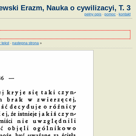
ewski Erazm, Nauka o cywilizacyi, T. 3
pełny opis
·
pomoc
·
kontakt
 tekst
·
następna strona
»