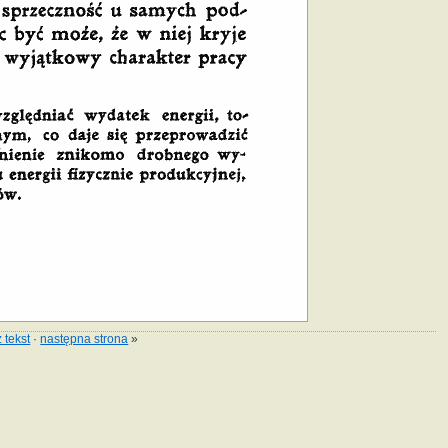
 tekst
·
następna strona
»