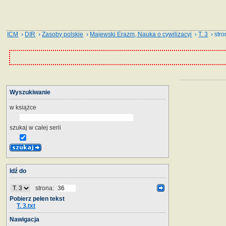
ICM
›
DIR
›
Zasoby polskie
›
Majewski Erazm, Nauka o cywilizacyi
›
T. 3
› stro
Wyszukiwanie
w książce
szukaj w całej serii
Idź do
strona:
Pobierz pełen tekst
T. 3.txt
Nawigacja