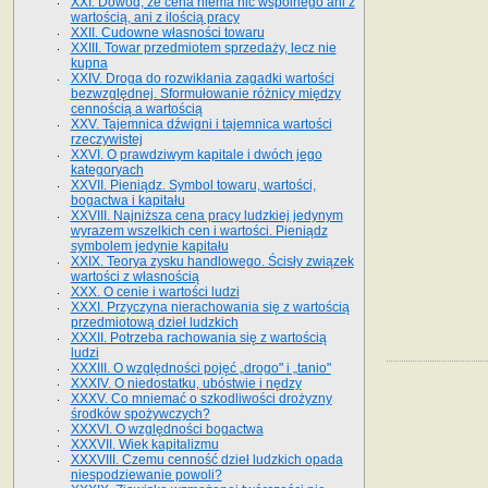
XXI. Dowód, że cena niema nic wspólnego ani z
wartością, ani z ilością pracy
XXII. Cudowne własności towaru
XXIII. Towar przedmiotem sprzedaży, lecz nie
kupna
XXIV. Droga do rozwikłania zagadki wartości
bezwzględnej. Sformułowanie różnicy między
cennością a wartością
XXV. Tajemnica dźwigni i tajemnica wartości
rzeczywistej
XXVI. O prawdziwym kapitale i dwóch jego
kategoryach
XXVII. Pieniądz. Symbol towaru, wartości,
bogactwa i kapitału
XXVIII. Najniższa cena pracy ludzkiej jedynym
wyrazem wszelkich cen i wartości. Pieniądz
symbolem jedynie kapitału
XXIX. Teorya zysku handlowego. Ścisły związek
wartości z własnością
XXX. O cenie i wartości ludzi
XXXI. Przyczyna nierachowania się z wartością
przedmiotową dzieł ludzkich
XXXII. Potrzeba rachowania się z wartością
ludzi
XXXIII. O względności pojęć „drogo" i „tanio"
XXXIV. O niedostatku, ubóstwie i nędzy
XXXV. Co mniemać o szkodliwości drożyzny
środków spożywczych?
XXXVI. O względności bogactwa
XXXVII. Wiek kapitalizmu
XXXVIII. Czemu cenność dzieł ludzkich opada
niespodziewanie powoli?