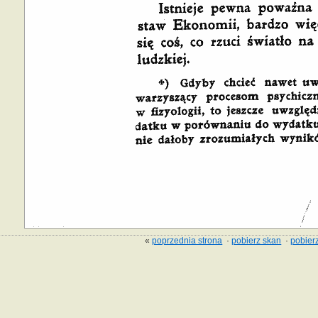
«
poprzednia strona
·
pobierz skan
·
pobierz