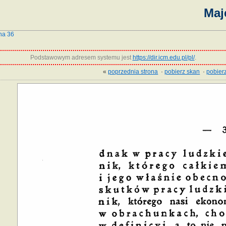
Maj
na 36
Podstawowym adresem systemu jest
https://dir.icm.edu.pl/pl/
.
«
poprzednia strona
·
pobierz skan
·
pobierz