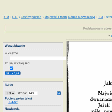
ICM
›
DIR
›
Zasoby polskie
›
Majewski Erazm, Nauka o cywilizacyi
›
T. 3
› stro
Podstawowym adrese
«
Wyszukiwanie
w książce
szukaj w całej serii
Idź do
strona:
Pobierz pełen tekst
T. 3.txt
Nawigacja