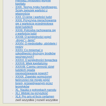
Pieniądz symbolem jedynie
kapitału
XXIX. Teorya zysku handlowego.
Ścisły związek wartości z
własnością
XXX. O cenie i wartości ludzi
XXXI. Przyczyna nierachowania
się z wartością przedmiotową
dzieł ludzkich
XXXII. Potrzeba rachowania się
z wartością ludzi
XXXIII. O względności pojęć
„drogo" i „tanio"
XXXIV. O niedostatku, ubóstwie i
nędzy
XXXV. Co mniemać o
szkodliwości drożyzny środków
spożywczych?
XXXVI. O względności bogactwa
XXXVII. Wiek kapitalizmu
XXXVIII. Czemu cenność dzieł
ludzkich opada
niespodziewanie powoli?
XXXIX. Zjawisko wzmożonej
twórczości nie mogło pójść
torem, przewidywanym przez
teoretyków
XL. Nauka o potrzebach narodu
XLI. Widoki na przyszłość
XLII. Pro aris et focis certamen
zwiń wszystkie
|
rozwiń wszystkie