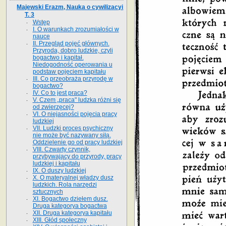
Majewski Erazm, Nauka o cywilizacyi
T. 3
Wstęp
I. O warunkach zrozumiałości w
nauce
II. Przegląd pojęć głównych.
Przyroda, dobro ludzkie, czyli
bogactwo i kapitał.
Niedogodność operowania u
podstaw pojęciem kapitału
III. Co przeobraża przyrodę w
bogactwo?
IV. Co to jest praca?
V. Czem „praca" ludzka różni się
od zwierzęcej?
VI. O niejasności pojęcia pracy
ludzkiej
VII. Ludzki proces psychiczny
nie może być nazywany siłą.
Oddzielenie go od pracy ludzkiej
VIII. Czwarty czynnik,
przybywający do przyrody, pracy
ludzkiej i kapitału
IX. O duszy ludzkiej
X. O materyalnej władzy dusz
ludzkich. Rola narzędzi
sztucznych
XI. Bogactwo dziełem dusz.
Druga kategorya bogactwa
XII. Druga kategorya kapitału
XIII. Głód społeczny