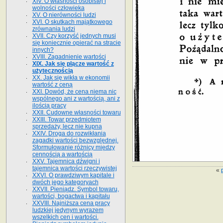
XIV. O własności osobistej i
wolności człowieka
XV. O nierówności ludzi
XVI. O skutkach majątkowego
zrównania ludzi
XVII. Czy korzyść jednych musi
się koniecznie opierać na stracie
innych?
XVIII. Zagadnienie wartości
XIX. Jak się plącze wartość z
użytecznością
XX. Jak się wikła w ekonomii
wartość z ceną
XXI. Dowód, że cena niema nic
wspólnego ani z wartością, ani z
ilością pracy
XXII. Cudowne własności towaru
XXIII. Towar przedmiotem
sprzedaży, lecz nie kupna
XXIV. Droga do rozwikłania
zagadki wartości bezwzględnej.
Sformułowanie różnicy między
cennością a wartością
XXV. Tajemnica dźwigni i
tajemnica wartości rzeczywistej
«
XXVI. O prawdziwym kapitale i
dwóch jego kategoryach
XXVII. Pieniądz. Symbol towaru,
wartości, bogactwa i kapitału
XXVIII. Najniższa cena pracy
ludzkiej jedynym wyrazem
wszelkich cen i wartości.