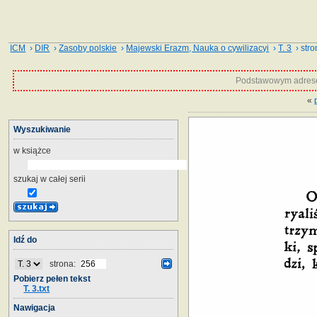
ICM
›
DIR
›
Zasoby polskie
›
Majewski Erazm, Nauka o cywilizacyi
›
T. 3
› stro
Podstawowym adrese
«
Wyszukiwanie
w książce
szukaj w całej serii
Idź do
strona:
Pobierz pełen tekst
T. 3.txt
Nawigacja