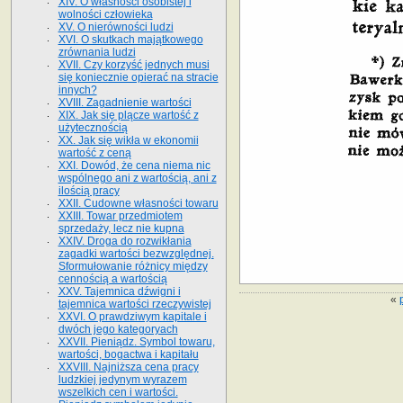
XIV. O własności osobistej i
wolności człowieka
XV. O nierówności ludzi
XVI. O skutkach majątkowego
zrównania ludzi
XVII. Czy korzyść jednych musi
się koniecznie opierać na stracie
innych?
XVIII. Zagadnienie wartości
XIX. Jak się plącze wartość z
użytecznością
XX. Jak się wikła w ekonomii
wartość z ceną
XXI. Dowód, że cena niema nic
wspólnego ani z wartością, ani z
ilością pracy
XXII. Cudowne własności towaru
XXIII. Towar przedmiotem
sprzedaży, lecz nie kupna
XXIV. Droga do rozwikłania
zagadki wartości bezwzględnej.
Sformułowanie różnicy między
cennością a wartością
XXV. Tajemnica dźwigni i
«
tajemnica wartości rzeczywistej
XXVI. O prawdziwym kapitale i
dwóch jego kategoryach
XXVII. Pieniądz. Symbol towaru,
wartości, bogactwa i kapitału
XXVIII. Najniższa cena pracy
ludzkiej jedynym wyrazem
wszelkich cen i wartości.