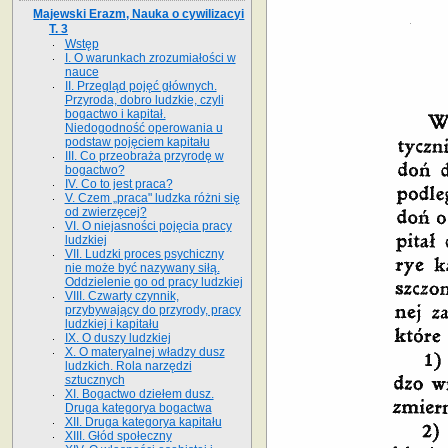
Majewski Erazm, Nauka o cywilizacyi
T. 3
Wstęp
I. O warunkach zrozumiałości w
nauce
II. Przegląd pojęć głównych.
Przyroda, dobro ludzkie, czyli
bogactwo i kapitał.
Niedogodność operowania u
podstaw pojęciem kapitału
III. Co przeobraża przyrodę w
bogactwo?
IV. Co to jest praca?
V. Czem „praca" ludzka różni się
od zwierzęcej?
VI. O niejasności pojęcia pracy
ludzkiej
VII. Ludzki proces psychiczny
nie może być nazywany siłą.
Oddzielenie go od pracy ludzkiej
VIII. Czwarty czynnik,
przybywający do przyrody, pracy
ludzkiej i kapitału
IX. O duszy ludzkiej
X. O materyalnej władzy dusz
ludzkich. Rola narzędzi
sztucznych
XI. Bogactwo dziełem dusz.
Druga kategorya bogactwa
XII. Druga kategorya kapitału
XIII. Głód społeczny