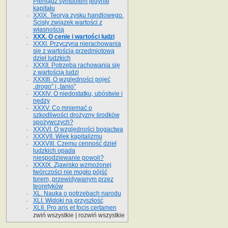
Pieniądz symbolem jedynie
kapitału
XXIX. Teorya zysku handlowego.
Ścisły związek wartości z
własnością
XXX. O cenie i wartości ludzi
XXXI. Przyczyna nierachowania
się z wartością przedmiotową
dzieł ludzkich
XXXII. Potrzeba rachowania się
z wartością ludzi
XXXIII. O względności pojęć
„drogo" i „tanio"
XXXIV. O niedostatku, ubóstwie i
nędzy
XXXV. Co mniemać o
szkodliwości drożyzny środków
spożywczych?
XXXVI. O względności bogactwa
XXXVII. Wiek kapitalizmu
XXXVIII. Czemu cenność dzieł
ludzkich opada
niespodziewanie powoli?
XXXIX. Zjawisko wzmożonej
twórczości nie mogło pójść
torem, przewidywanym przez
teoretyków
XL. Nauka o potrzebach narodu
XLI. Widoki na przyszłość
XLII. Pro aris et focis certamen
zwiń wszystkie
|
rozwiń wszystkie