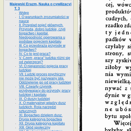
Majewski Erazm, Nauka o cywilizacyi
T. 3
Wstęp
I. O warunkach zrozumiałości w
nauce
II. Przegląd pojęć głównych.
Przyroda, dobro ludzkie, czyli
bogactwo i kapitał.
Niedogodność operowania u
podstaw pojęciem kapitału
III. Co przeobraża przyrodę w
bogactwo?
IV. Co to jest praca?
V. Czem „praca" ludzka różni się
od zwierzęcej?
VI. O niejasności pojęcia pracy
ludzkiej
VII. Ludzki proces psychiczny
nie może być nazywany siłą.
Oddzielenie go od pracy ludzkiej
VIII. Czwarty czynnik,
przybywający do przyrody, pracy
ludzkiej i kapitału
IX. O duszy ludzkiej
X. O materyalnej władzy dusz
ludzkich. Rola narzędzi
sztucznych
XI. Bogactwo dziełem dusz.
Druga kategorya bogactwa
XII. Druga kategorya kapitału
XIII. Głód społeczny