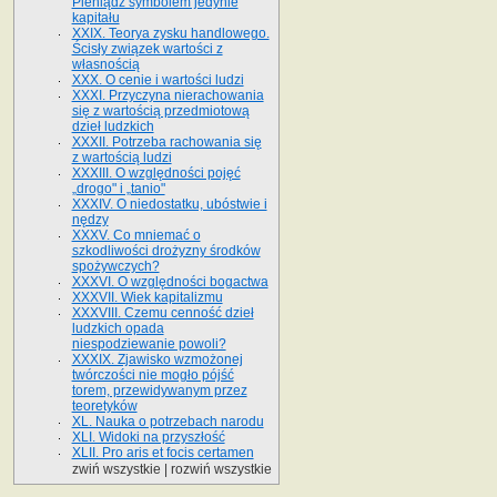
Pieniądz symbolem jedynie
kapitału
XXIX. Teorya zysku handlowego.
Ścisły związek wartości z
własnością
XXX. O cenie i wartości ludzi
XXXI. Przyczyna nierachowania
się z wartością przedmiotową
dzieł ludzkich
XXXII. Potrzeba rachowania się
z wartością ludzi
XXXIII. O względności pojęć
„drogo" i „tanio"
XXXIV. O niedostatku, ubóstwie i
nędzy
XXXV. Co mniemać o
szkodliwości drożyzny środków
spożywczych?
XXXVI. O względności bogactwa
XXXVII. Wiek kapitalizmu
XXXVIII. Czemu cenność dzieł
ludzkich opada
niespodziewanie powoli?
XXXIX. Zjawisko wzmożonej
twórczości nie mogło pójść
torem, przewidywanym przez
teoretyków
XL. Nauka o potrzebach narodu
XLI. Widoki na przyszłość
XLII. Pro aris et focis certamen
zwiń wszystkie
|
rozwiń wszystkie