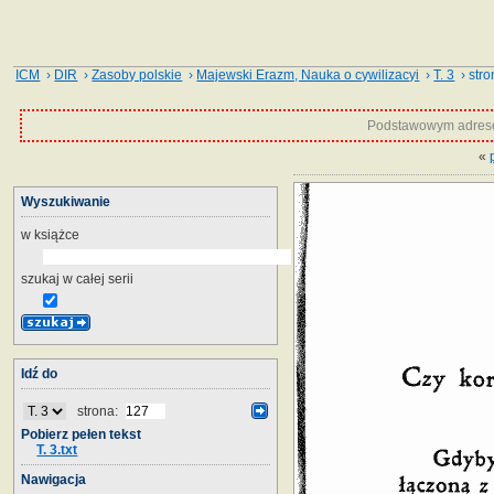
ICM
›
DIR
›
Zasoby polskie
›
Majewski Erazm, Nauka o cywilizacyi
›
T. 3
› stro
Podstawowym adrese
«
Wyszukiwanie
w książce
szukaj w całej serii
Idź do
strona:
Pobierz pełen tekst
T. 3.txt
Nawigacja