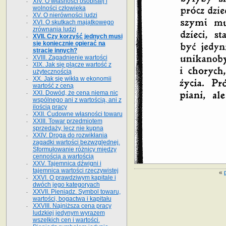
XIV. O własności osobistej i
wolności człowieka
XV. O nierówności ludzi
XVI. O skutkach majątkowego
zrównania ludzi
XVII. Czy korzyść jednych musi
się koniecznie opierać na
stracie innych?
XVIII. Zagadnienie wartości
XIX. Jak się plącze wartość z
użytecznością
XX. Jak się wikła w ekonomii
wartość z ceną
XXI. Dowód, że cena niema nic
wspólnego ani z wartością, ani z
ilością pracy
XXII. Cudowne własności towaru
XXIII. Towar przedmiotem
sprzedaży, lecz nie kupna
XXIV. Droga do rozwikłania
zagadki wartości bezwzględnej.
Sformułowanie różnicy między
cennością a wartością
XXV. Tajemnica dźwigni i
tajemnica wartości rzeczywistej
«
XXVI. O prawdziwym kapitale i
dwóch jego kategoryach
XXVII. Pieniądz. Symbol towaru,
wartości, bogactwa i kapitału
XXVIII. Najniższa cena pracy
ludzkiej jedynym wyrazem
wszelkich cen i wartości.