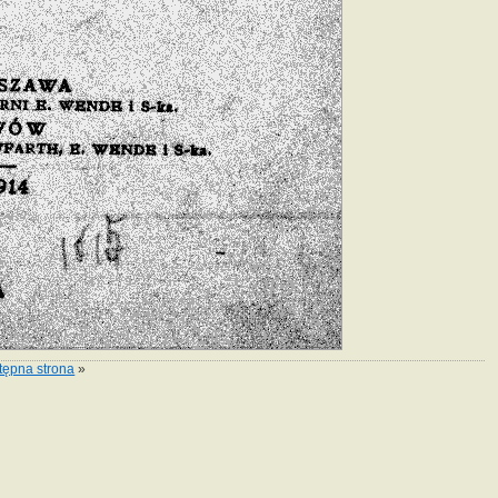
tępna strona
»