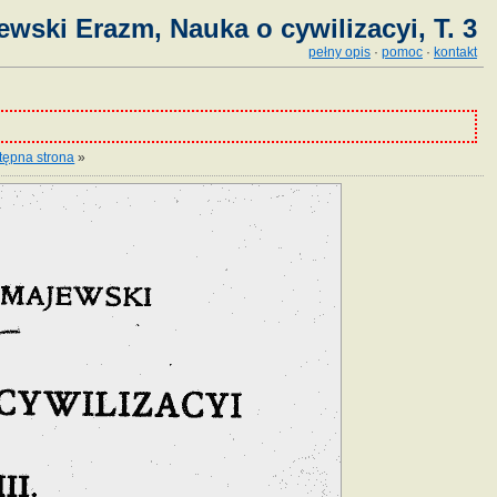
ewski Erazm, Nauka o cywilizacyi, T. 3
pełny opis
·
pomoc
·
kontakt
tępna strona
»