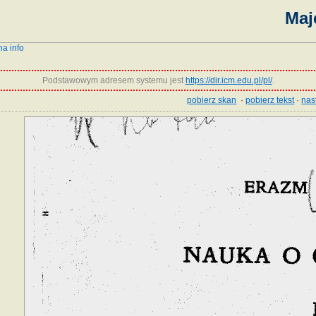
Maj
na info
Podstawowym adresem systemu jest
https://dir.icm.edu.pl/pl/
.
pobierz skan
·
pobierz tekst
·
nas