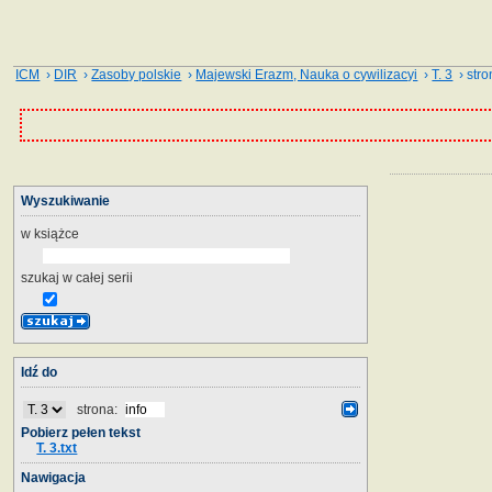
ICM
›
DIR
›
Zasoby polskie
›
Majewski Erazm, Nauka o cywilizacyi
›
T. 3
› stro
Wyszukiwanie
w książce
szukaj w całej serii
Idź do
strona:
Pobierz pełen tekst
T. 3.txt
Nawigacja