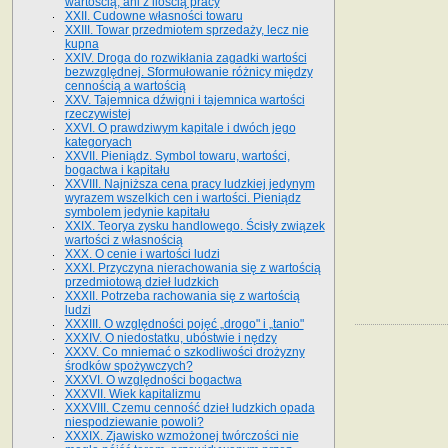
wartością, ani z ilością pracy
XXII. Cudowne własności towaru
XXIII. Towar przedmiotem sprzedaży, lecz nie
kupna
XXIV. Droga do rozwikłania zagadki wartości
bezwzględnej. Sformułowanie różnicy między
cennością a wartością
XXV. Tajemnica dźwigni i tajemnica wartości
rzeczywistej
XXVI. O prawdziwym kapitale i dwóch jego
kategoryach
XXVII. Pieniądz. Symbol towaru, wartości,
bogactwa i kapitału
XXVIII. Najniższa cena pracy ludzkiej jedynym
wyrazem wszelkich cen i wartości. Pieniądz
symbolem jedynie kapitału
XXIX. Teorya zysku handlowego. Ścisły związek
wartości z własnością
XXX. O cenie i wartości ludzi
XXXI. Przyczyna nierachowania się z wartością
przedmiotową dzieł ludzkich
XXXII. Potrzeba rachowania się z wartością
ludzi
XXXIII. O względności pojęć „drogo" i „tanio"
XXXIV. O niedostatku, ubóstwie i nędzy
XXXV. Co mniemać o szkodliwości drożyzny
środków spożywczych?
XXXVI. O względności bogactwa
XXXVII. Wiek kapitalizmu
XXXVIII. Czemu cenność dzieł ludzkich opada
niespodziewanie powoli?
XXXIX. Zjawisko wzmożonej twórczości nie