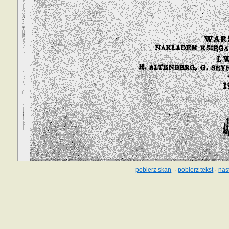
pobierz skan
·
pobierz tekst
·
nas