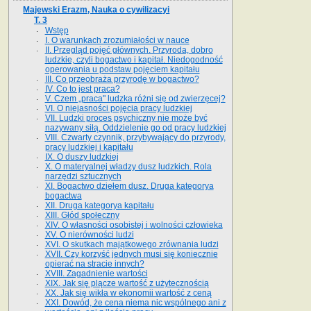
Majewski Erazm, Nauka o cywilizacyi
T. 3
Wstęp
I. O warunkach zrozumiałości w nauce
II. Przegląd pojęć głównych. Przyroda, dobro
ludzkie, czyli bogactwo i kapitał. Niedogodność
operowania u podstaw pojęciem kapitału
III. Co przeobraża przyrodę w bogactwo?
IV. Co to jest praca?
V. Czem „praca" ludzka różni się od zwierzęcej?
VI. O niejasności pojęcia pracy ludzkiej
VII. Ludzki proces psychiczny nie może być
nazywany siłą. Oddzielenie go od pracy ludzkiej
VIII. Czwarty czynnik, przybywający do przyrody,
pracy ludzkiej i kapitału
IX. O duszy ludzkiej
X. O materyalnej władzy dusz ludzkich. Rola
narzędzi sztucznych
XI. Bogactwo dziełem dusz. Druga kategorya
bogactwa
XII. Druga kategorya kapitału
XIII. Głód społeczny
XIV. O własności osobistej i wolności człowieka
XV. O nierówności ludzi
XVI. O skutkach majątkowego zrównania ludzi
XVII. Czy korzyść jednych musi się koniecznie
opierać na stracie innych?
XVIII. Zagadnienie wartości
XIX. Jak się plącze wartość z użytecznością
XX. Jak się wikła w ekonomii wartość z ceną
XXI. Dowód, że cena niema nic wspólnego ani z