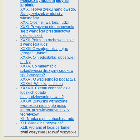
Pieniądz symbolem jedynie
kapitału
XXIX. Teorya zysku handlowego.
Ścisły związek wartości z
własnością
XXX. O cenie i wartości ludzi
XXXI. Przyczyna nierachowania
się z wartością przedmiotową
dzieł ludzkich
XXXII. Potrzeba rachowania się
z wartością ludzi
XXXIII. O względności pojęć
„drogo" i „tanio"
XXXIV. O niedostatku, ubóstwie i
nędzy
XXXV. Co mniemać o
szkodliwości drożyzny środków
spożywczych?
XXXVI. O względności bogactwa
XXXVII. Wiek kapitalizmu
XXXVIII. Czemu cenność dzieł
ludzkich opada
niespodziewanie powoli?
XXXIX. Zjawisko wzmożonej
twórczości nie mogło pójść
torem, przewidywanym przez
teoretyków
XL. Nauka o potrzebach narodu
XLI. Widoki na przyszłość
XLII. Pro aris et focis certamen
zwiń wszystkie
|
rozwiń wszystkie