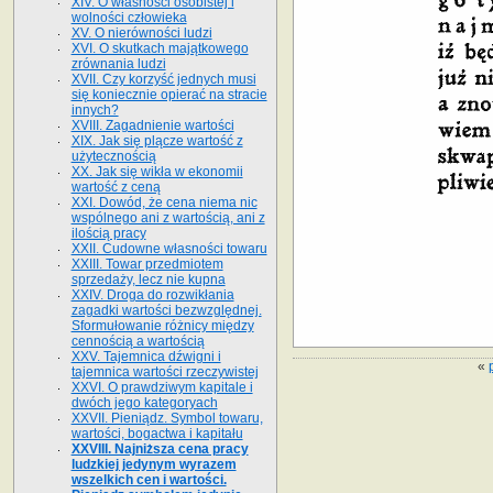
XIV. O własności osobistej i
wolności człowieka
XV. O nierówności ludzi
XVI. O skutkach majątkowego
zrównania ludzi
XVII. Czy korzyść jednych musi
się koniecznie opierać na stracie
innych?
XVIII. Zagadnienie wartości
XIX. Jak się plącze wartość z
użytecznością
XX. Jak się wikła w ekonomii
wartość z ceną
XXI. Dowód, że cena niema nic
wspólnego ani z wartością, ani z
ilością pracy
XXII. Cudowne własności towaru
XXIII. Towar przedmiotem
sprzedaży, lecz nie kupna
XXIV. Droga do rozwikłania
zagadki wartości bezwzględnej.
Sformułowanie różnicy między
cennością a wartością
XXV. Tajemnica dźwigni i
«
tajemnica wartości rzeczywistej
XXVI. O prawdziwym kapitale i
dwóch jego kategoryach
XXVII. Pieniądz. Symbol towaru,
wartości, bogactwa i kapitału
XXVIII. Najniższa cena pracy
ludzkiej jedynym wyrazem
wszelkich cen i wartości.