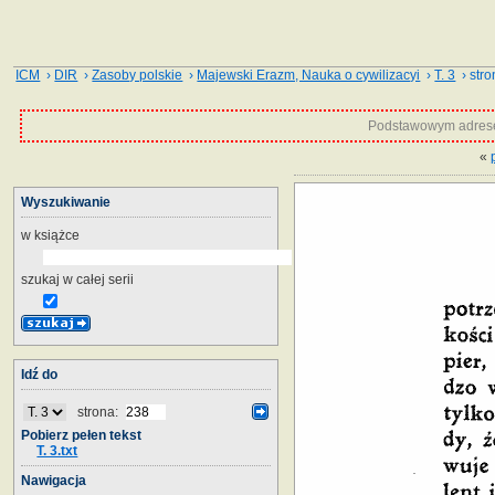
ICM
›
DIR
›
Zasoby polskie
›
Majewski Erazm, Nauka o cywilizacyi
›
T. 3
› stro
Podstawowym adrese
«
Wyszukiwanie
w książce
szukaj w całej serii
Idź do
strona:
Pobierz pełen tekst
T. 3.txt
Nawigacja