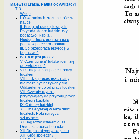
Majewski Erazm, Nauka o cywilizacyi
T. 3
Wstęp
I. O warunkach zrozumiałości w
nauce
II. Przegląd pojęć głównych.
Przyroda, dobro ludzkie, czyli
bogactwo i kapitał.
Niedogodność operowania u
podstaw pojęciem kapitału
III. Co przeobraża przyrodę w
bogactwo?
IV. Co to jest praca?
V. Czem „praca" ludzka różni się
od zwierzęcej?
VI. O niejasności pojęcia pracy
ludzkiej
VII. Ludzki proces psychiczny
nie może być nazywany siłą.
Oddzielenie go od pracy ludzkiej
VIII. Czwarty czynnik,
przybywający do przyrody, pracy
ludzkiej i kapitału
IX. O duszy ludzkiej
X. O materyalnej władzy dusz
ludzkich. Rola narzędzi
sztucznych
XI. Bogactwo dziełem dusz.
Druga kategorya bogactwa
XII. Druga kategorya kapitału
XIII. Głód społeczny