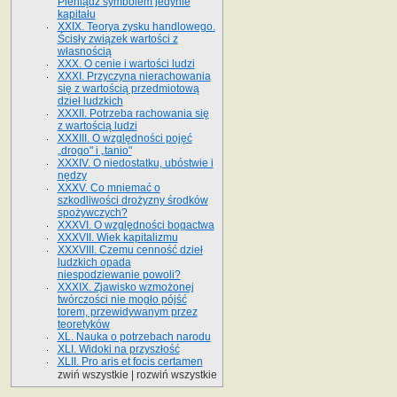
Pieniądz symbolem jedynie
kapitału
XXIX. Teorya zysku handlowego.
Ścisły związek wartości z
własnością
XXX. O cenie i wartości ludzi
XXXI. Przyczyna nierachowania
się z wartością przedmiotową
dzieł ludzkich
XXXII. Potrzeba rachowania się
z wartością ludzi
XXXIII. O względności pojęć
„drogo" i „tanio"
XXXIV. O niedostatku, ubóstwie i
nędzy
XXXV. Co mniemać o
szkodliwości drożyzny środków
spożywczych?
XXXVI. O względności bogactwa
XXXVII. Wiek kapitalizmu
XXXVIII. Czemu cenność dzieł
ludzkich opada
niespodziewanie powoli?
XXXIX. Zjawisko wzmożonej
twórczości nie mogło pójść
torem, przewidywanym przez
teoretyków
XL. Nauka o potrzebach narodu
XLI. Widoki na przyszłość
XLII. Pro aris et focis certamen
zwiń wszystkie
|
rozwiń wszystkie