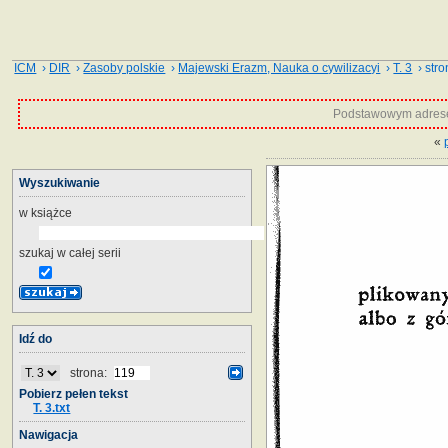
ICM
›
DIR
›
Zasoby polskie
›
Majewski Erazm, Nauka o cywilizacyi
›
T. 3
› stro
Podstawowym adrese
«
Wyszukiwanie
w książce
szukaj w całej serii
Idź do
strona:
Pobierz pełen tekst
T. 3.txt
Nawigacja