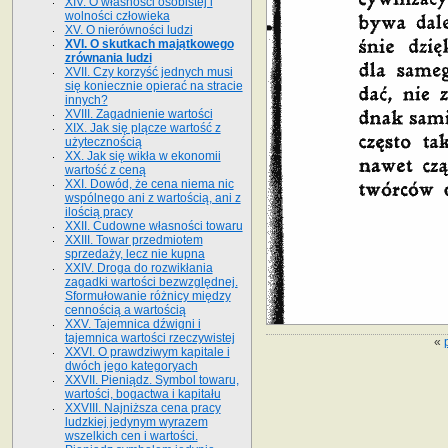
XIV. O własności osobistej i
wolności człowieka
XV. O nierówności ludzi
XVI. O skutkach majątkowego
zrównania ludzi
XVII. Czy korzyść jednych musi
się koniecznie opierać na stracie
innych?
XVIII. Zagadnienie wartości
XIX. Jak się plącze wartość z
użytecznością
XX. Jak się wikła w ekonomii
wartość z ceną
XXI. Dowód, że cena niema nic
wspólnego ani z wartością, ani z
ilością pracy
XXII. Cudowne własności towaru
XXIII. Towar przedmiotem
sprzedaży, lecz nie kupna
XXIV. Droga do rozwikłania
zagadki wartości bezwzględnej.
Sformułowanie różnicy między
cennością a wartością
XXV. Tajemnica dźwigni i
tajemnica wartości rzeczywistej
«
XXVI. O prawdziwym kapitale i
dwóch jego kategoryach
XXVII. Pieniądz. Symbol towaru,
wartości, bogactwa i kapitału
XXVIII. Najniższa cena pracy
ludzkiej jedynym wyrazem
wszelkich cen i wartości.