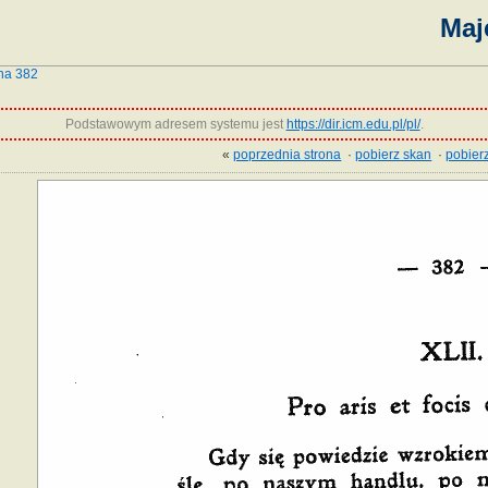
Maj
na 382
Podstawowym adresem systemu jest
https://dir.icm.edu.pl/pl/
.
«
poprzednia strona
·
pobierz skan
·
pobierz