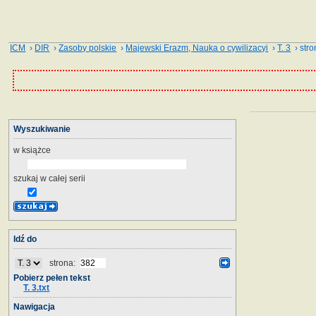
ICM
›
DIR
›
Zasoby polskie
›
Majewski Erazm, Nauka o cywilizacyi
›
T. 3
› stro
Wyszukiwanie
w książce
szukaj w całej serii
Idź do
strona:
Pobierz pełen tekst
T. 3.txt
Nawigacja