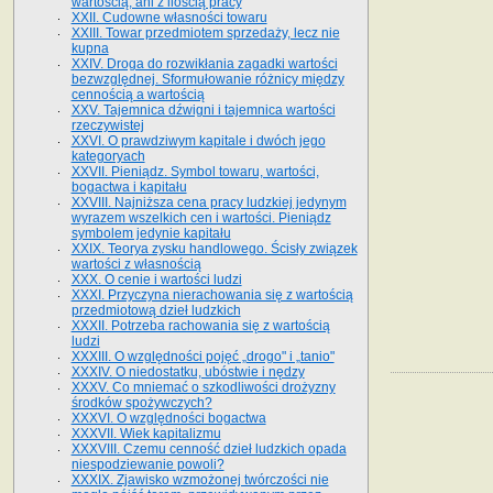
wartością, ani z ilością pracy
XXII. Cudowne własności towaru
XXIII. Towar przedmiotem sprzedaży, lecz nie
kupna
XXIV. Droga do rozwikłania zagadki wartości
bezwzględnej. Sformułowanie różnicy między
cennością a wartością
XXV. Tajemnica dźwigni i tajemnica wartości
rzeczywistej
XXVI. O prawdziwym kapitale i dwóch jego
kategoryach
XXVII. Pieniądz. Symbol towaru, wartości,
bogactwa i kapitału
XXVIII. Najniższa cena pracy ludzkiej jedynym
wyrazem wszelkich cen i wartości. Pieniądz
symbolem jedynie kapitału
XXIX. Teorya zysku handlowego. Ścisły związek
wartości z własnością
XXX. O cenie i wartości ludzi
XXXI. Przyczyna nierachowania się z wartością
przedmiotową dzieł ludzkich
XXXII. Potrzeba rachowania się z wartością
ludzi
XXXIII. O względności pojęć „drogo" i „tanio"
XXXIV. O niedostatku, ubóstwie i nędzy
XXXV. Co mniemać o szkodliwości drożyzny
środków spożywczych?
XXXVI. O względności bogactwa
XXXVII. Wiek kapitalizmu
XXXVIII. Czemu cenność dzieł ludzkich opada
niespodziewanie powoli?
XXXIX. Zjawisko wzmożonej twórczości nie