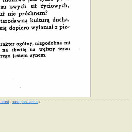
 tekst
·
następna strona
»