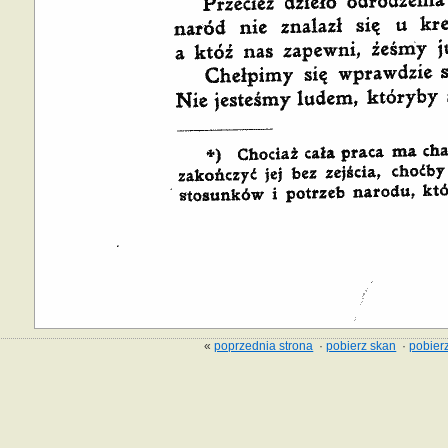
«
poprzednia strona
·
pobierz skan
·
pobierz