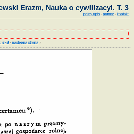
ewski Erazm, Nauka o cywilizacyi, T. 3
pełny opis
·
pomoc
·
kontakt
 tekst
·
następna strona
»