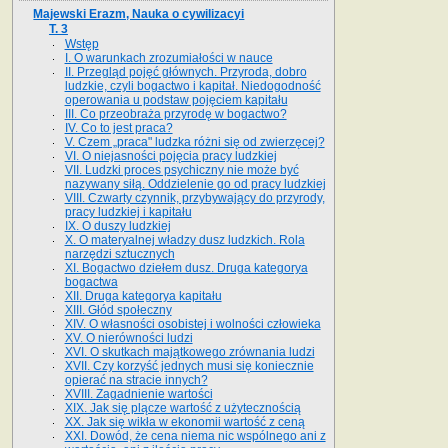
Majewski Erazm, Nauka o cywilizacyi
T. 3
Wstęp
I. O warunkach zrozumiałości w nauce
II. Przegląd pojęć głównych. Przyroda, dobro
ludzkie, czyli bogactwo i kapitał. Niedogodność
operowania u podstaw pojęciem kapitału
III. Co przeobraża przyrodę w bogactwo?
IV. Co to jest praca?
V. Czem „praca" ludzka różni się od zwierzęcej?
VI. O niejasności pojęcia pracy ludzkiej
VII. Ludzki proces psychiczny nie może być
nazywany siłą. Oddzielenie go od pracy ludzkiej
VIII. Czwarty czynnik, przybywający do przyrody,
pracy ludzkiej i kapitału
IX. O duszy ludzkiej
X. O materyalnej władzy dusz ludzkich. Rola
narzędzi sztucznych
XI. Bogactwo dziełem dusz. Druga kategorya
bogactwa
XII. Druga kategorya kapitału
XIII. Głód społeczny
XIV. O własności osobistej i wolności człowieka
XV. O nierówności ludzi
XVI. O skutkach majątkowego zrównania ludzi
XVII. Czy korzyść jednych musi się koniecznie
opierać na stracie innych?
XVIII. Zagadnienie wartości
XIX. Jak się plącze wartość z użytecznością
XX. Jak się wikła w ekonomii wartość z ceną
XXI. Dowód, że cena niema nic wspólnego ani z