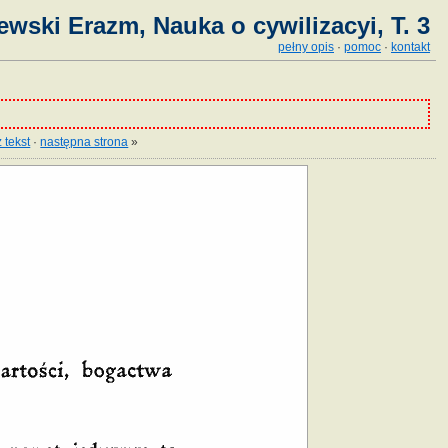
ewski Erazm, Nauka o cywilizacyi, T. 3
pełny opis
·
pomoc
·
kontakt
 tekst
·
następna strona
»