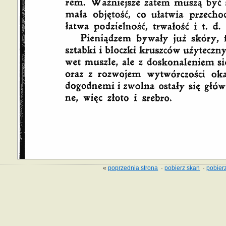
«
poprzednia strona
·
pobierz skan
·
pobierz