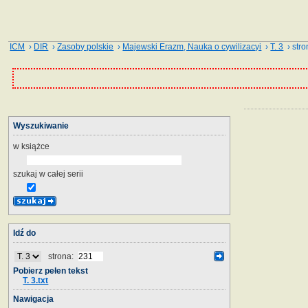
ICM
›
DIR
›
Zasoby polskie
›
Majewski Erazm, Nauka o cywilizacyi
›
T. 3
› stro
Wyszukiwanie
w książce
szukaj w całej serii
Idź do
strona:
Pobierz pełen tekst
T. 3.txt
Nawigacja