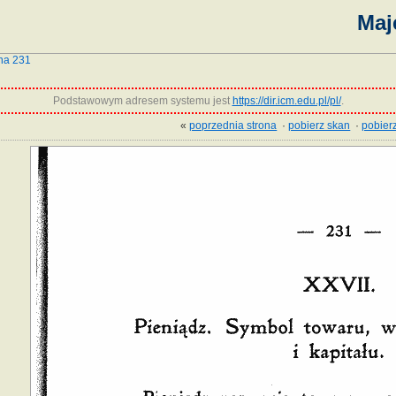
Maj
na 231
Podstawowym adresem systemu jest
https://dir.icm.edu.pl/pl/
.
«
poprzednia strona
·
pobierz skan
·
pobierz