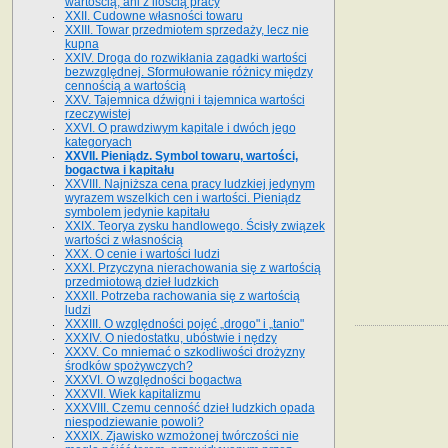
wartością, ani z ilością pracy
XXII. Cudowne własności towaru
XXIII. Towar przedmiotem sprzedaży, lecz nie
kupna
XXIV. Droga do rozwikłania zagadki wartości
bezwzględnej. Sformułowanie różnicy między
cennością a wartością
XXV. Tajemnica dźwigni i tajemnica wartości
rzeczywistej
XXVI. O prawdziwym kapitale i dwóch jego
kategoryach
XXVII. Pieniądz. Symbol towaru, wartości,
bogactwa i kapitału
XXVIII. Najniższa cena pracy ludzkiej jedynym
wyrazem wszelkich cen i wartości. Pieniądz
symbolem jedynie kapitału
XXIX. Teorya zysku handlowego. Ścisły związek
wartości z własnością
XXX. O cenie i wartości ludzi
XXXI. Przyczyna nierachowania się z wartością
przedmiotową dzieł ludzkich
XXXII. Potrzeba rachowania się z wartością
ludzi
XXXIII. O względności pojęć „drogo" i „tanio"
XXXIV. O niedostatku, ubóstwie i nędzy
XXXV. Co mniemać o szkodliwości drożyzny
środków spożywczych?
XXXVI. O względności bogactwa
XXXVII. Wiek kapitalizmu
XXXVIII. Czemu cenność dzieł ludzkich opada
niespodziewanie powoli?
XXXIX. Zjawisko wzmożonej twórczości nie