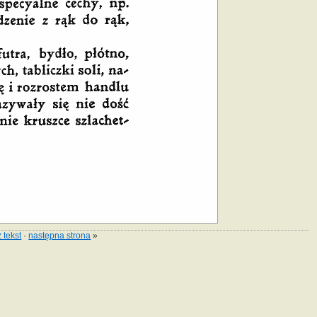
 tekst
·
następna strona
»