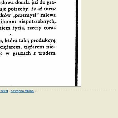
 tekst
·
następna strona
»