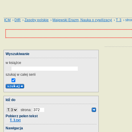
ICM
›
DIR
›
Zasoby polskie
›
Majewski Erazm, Nauka o cywilizacyi
›
T. 3
› stro
Wyszukiwanie
w książce
szukaj w całej serii
Idź do
strona:
Pobierz pełen tekst
T. 3.txt
Nawigacja