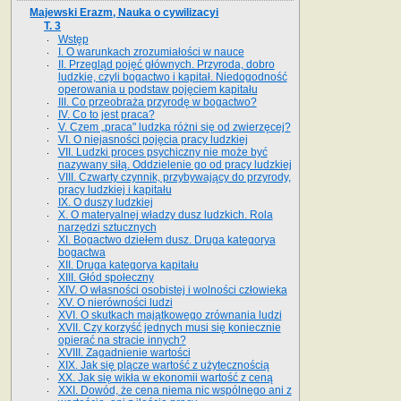
Majewski Erazm, Nauka o cywilizacyi
T. 3
Wstęp
I. O warunkach zrozumiałości w nauce
II. Przegląd pojęć głównych. Przyroda, dobro
ludzkie, czyli bogactwo i kapitał. Niedogodność
operowania u podstaw pojęciem kapitału
III. Co przeobraża przyrodę w bogactwo?
IV. Co to jest praca?
V. Czem „praca" ludzka różni się od zwierzęcej?
VI. O niejasności pojęcia pracy ludzkiej
VII. Ludzki proces psychiczny nie może być
nazywany siłą. Oddzielenie go od pracy ludzkiej
VIII. Czwarty czynnik, przybywający do przyrody,
pracy ludzkiej i kapitału
IX. O duszy ludzkiej
X. O materyalnej władzy dusz ludzkich. Rola
narzędzi sztucznych
XI. Bogactwo dziełem dusz. Druga kategorya
bogactwa
XII. Druga kategorya kapitału
XIII. Głód społeczny
XIV. O własności osobistej i wolności człowieka
XV. O nierówności ludzi
XVI. O skutkach majątkowego zrównania ludzi
XVII. Czy korzyść jednych musi się koniecznie
opierać na stracie innych?
XVIII. Zagadnienie wartości
XIX. Jak się plącze wartość z użytecznością
XX. Jak się wikła w ekonomii wartość z ceną
XXI. Dowód, że cena niema nic wspólnego ani z