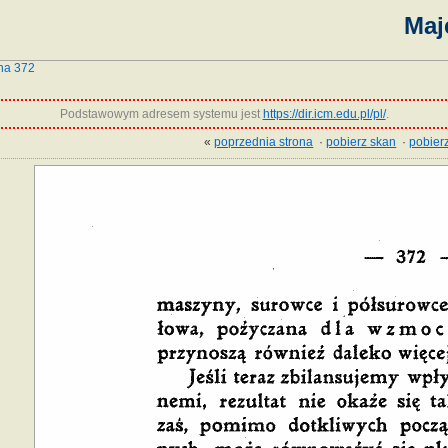
Maj
na 372
Podstawowym adresem systemu jest
https://dir.icm.edu.pl/pl/
.
«
poprzednia strona
·
pobierz skan
·
pobierz