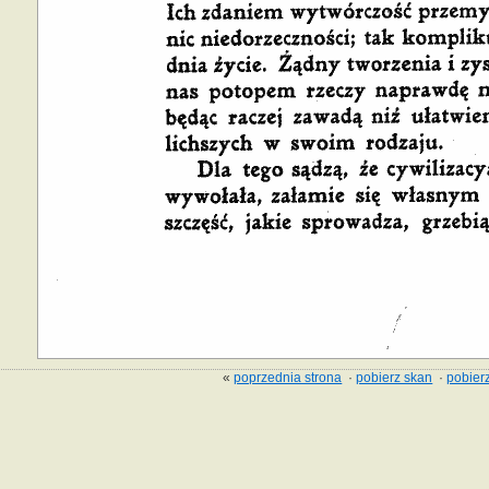
«
poprzednia strona
·
pobierz skan
·
pobierz