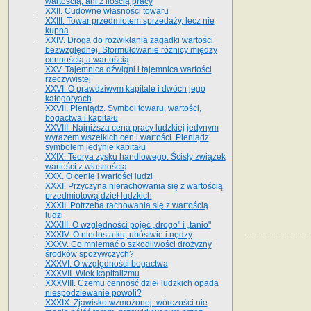
wartością, ani z ilością pracy
XXII. Cudowne własności towaru
XXIII. Towar przedmiotem sprzedaży, lecz nie
kupna
XXIV. Droga do rozwikłania zagadki wartości
bezwzględnej. Sformułowanie różnicy między
cennością a wartością
XXV. Tajemnica dźwigni i tajemnica wartości
rzeczywistej
XXVI. O prawdziwym kapitale i dwóch jego
kategoryach
XXVII. Pieniądz. Symbol towaru, wartości,
bogactwa i kapitału
XXVIII. Najniższa cena pracy ludzkiej jedynym
wyrazem wszelkich cen i wartości. Pieniądz
symbolem jedynie kapitału
XXIX. Teorya zysku handlowego. Ścisły związek
wartości z własnością
XXX. O cenie i wartości ludzi
XXXI. Przyczyna nierachowania się z wartością
przedmiotową dzieł ludzkich
XXXII. Potrzeba rachowania się z wartością
ludzi
XXXIII. O względności pojęć „drogo" i „tanio"
XXXIV. O niedostatku, ubóstwie i nędzy
XXXV. Co mniemać o szkodliwości drożyzny
środków spożywczych?
XXXVI. O względności bogactwa
XXXVII. Wiek kapitalizmu
XXXVIII. Czemu cenność dzieł ludzkich opada
niespodziewanie powoli?
XXXIX. Zjawisko wzmożonej twórczości nie