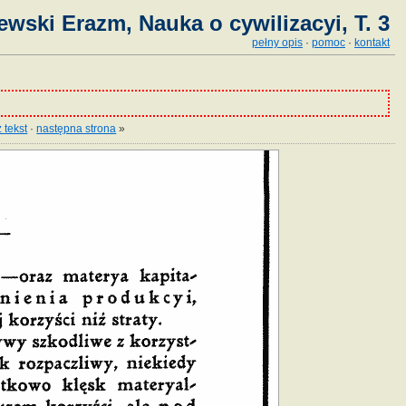
ewski Erazm, Nauka o cywilizacyi, T. 3
pełny opis
·
pomoc
·
kontakt
 tekst
·
następna strona
»