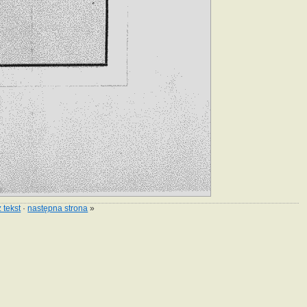
 tekst
·
następna strona
»