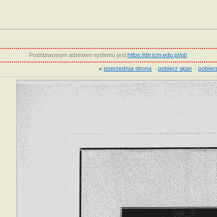
Podstawowym adresem systemu jest
https://dir.icm.edu.pl/pl/
.
«
poprzednia strona
·
pobierz skan
·
pobierz