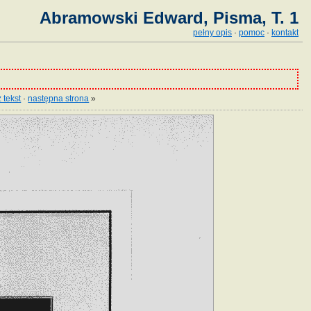
Abramowski Edward, Pisma, T. 1
pełny opis
·
pomoc
·
kontakt
 tekst
·
następna strona
»