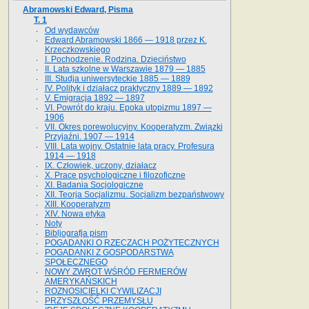
Abramowski Edward, Pisma
T. 1
Od wydawców
Edward Abramowski 1866 — 1918 przez K.
Krzeczkowskiego
I. Pochodzenie. Rodzina. Dzieciństwo
II. Lata szkolne w Warszawie 1879 — 1885
III. Studja uniwersyteckie 1885 — 1889
IV. Polityk i działacz praktyczny 1889 — 1892
V. Emigracja 1892 — 1897
VI. Powrót do kraju. Epoka utopizmu 1897 —
1906
VII. Okres porewolucyjny. Kooperatyzm. Związki
Przyjaźni. 1907 — 1914
VIII. Lata wojny. Ostatnie lata pracy. Profesura
1914 — 1918
IX. Człowiek, uczony, działacz
X. Prace psychologiczne i filozoficzne
XI. Badania Socjologiczne
XII. Teorja Socjalizmu. Socjalizm bezpaństwowy
XIII. Kooperatyzm
XIV. Nowa etyka
Noty
Bibljografja pism
POGADANKI O RZECZACH POŻYTECZNYCH
POGADANKI Z GOSPODARSTWA
SPOŁECZNEGO
NOWY ZWROT WŚRÓD FERMERÓW
AMERYKAŃSKICH
ROZNOSICIELKI CYWILIZACJI
PRZYSZŁOŚĆ PRZEMYSŁU