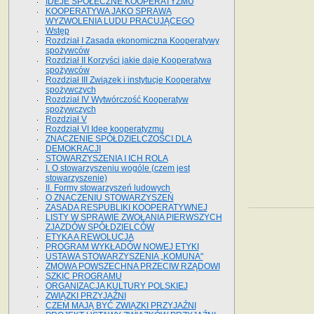
IDEJE SPOŁECZNE KOOPERATYZMU
KOOPERATYWA JAKO SPRAWA
WYZWOLENIA LUDU PRACUJĄCEGO
Wstęp
Rozdział I Zasada ekonomiczna Kooperatywy
spożywców
Rozdział II Korzyści jakie daje Kooperatywa
spożywców
Rozdział III Związek i instytucje Kooperatyw
spożywczych
Rozdział IV Wytwórczość Kooperatyw
spożywczych
Rozdział V
Rozdział VI Idee kooperatyzmu
ZNACZENIE SPÓŁDZIELCZOŚCI DLA
DEMOKRACJI
STOWARZYSZENIA I ICH ROLA
I. O stowarzyszeniu wogóle (czem jest
stowarzyszenie)
II. Formy stowarzyszeń ludowych
O ZNACZENIU STOWARZYSZEŃ
ZASADA RESPUBLIKI KOOPERATYWNEJ
LISTY W SPRAWIE ZWOŁANIA PIERWSZYCH
ZJAZDÓW SPÓŁDZIELCÓW
ETYKA A REWOLUCJA
PROGRAM WYKŁADÓW NOWEJ ETYKI
USTAWA STOWARZYSZENIA „KOMUNA"
ZMOWA POWSZECHNA PRZECIW RZĄDOWI
SZKIC PROGRAMU
ORGANIZACJA KULTURY POLSKIEJ
ZWIĄZKI PRZYJAŹNI
CZEM MAJĄ BYĆ ZWIĄZKI PRZYJAŹNI