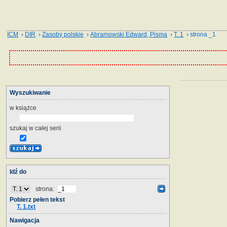
ICM
›
DIR
›
Zasoby polskie
›
Abramowski Edward, Pisma
›
T. 1
› strona _1
Wyszukiwanie
w książce
szukaj w całej serii
Idź do
strona:
Pobierz pełen tekst
T. 1.txt
Nawigacja