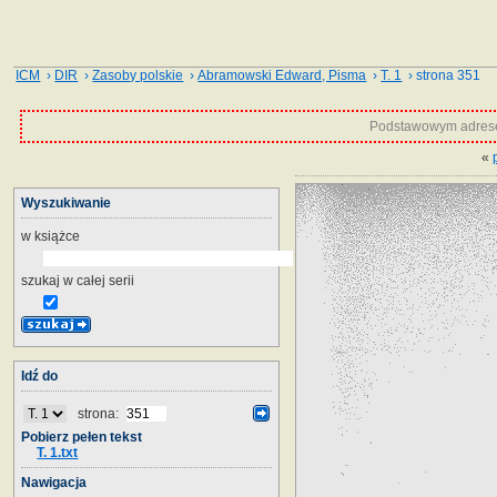
ICM
›
DIR
›
Zasoby polskie
›
Abramowski Edward, Pisma
›
T. 1
› strona 351
Podstawowym adrese
«
Wyszukiwanie
w książce
szukaj w całej serii
Idź do
strona:
Pobierz pełen tekst
T. 1.txt
Nawigacja