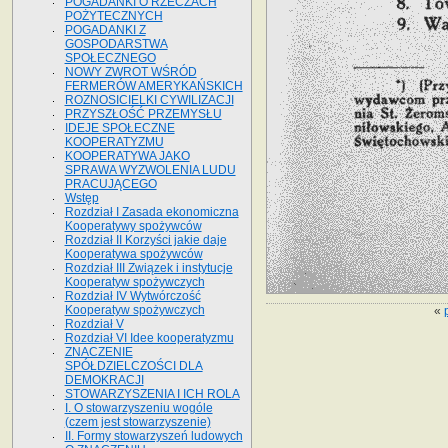
POGADANKI O RZECZACH
POŻYTECZNYCH
POGADANKI Z
GOSPODARSTWA
SPOŁECZNEGO
NOWY ZWROT WŚRÓD
FERMERÓW AMERYKAŃSKICH
ROZNOSICIELKI CYWILIZACJI
PRZYSZŁOŚĆ PRZEMYSŁU
IDEJE SPOŁECZNE
KOOPERATYZMU
KOOPERATYWA JAKO
SPRAWA WYZWOLENIA LUDU
PRACUJĄCEGO
Wstęp
Rozdział I Zasada ekonomiczna
Kooperatywy spożywców
Rozdział II Korzyści jakie daje
Kooperatywa spożywców
Rozdział III Związek i instytucje
Kooperatyw spożywczych
Rozdział IV Wytwórczość
Kooperatyw spożywczych
«
Rozdział V
Rozdział VI Idee kooperatyzmu
ZNACZENIE
SPÓŁDZIELCZOŚCI DLA
DEMOKRACJI
STOWARZYSZENIA I ICH ROLA
I. O stowarzyszeniu wogóle
(czem jest stowarzyszenie)
II. Formy stowarzyszeń ludowych