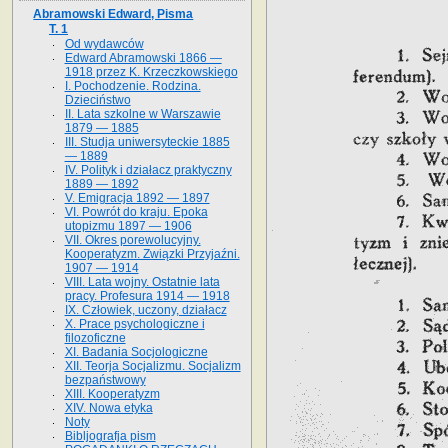
Abramowski Edward, Pisma
T. 1
Od wydawców
Edward Abramowski 1866 —
1918 przez K. Krzeczkowskiego
I. Pochodzenie. Rodzina.
Dzieciństwo
II. Lata szkolne w Warszawie
1879 — 1885
III. Studja uniwersyteckie 1885
— 1889
IV. Polityk i działacz praktyczny
1889 — 1892
V. Emigracja 1892 — 1897
VI. Powrót do kraju. Epoka
utopizmu 1897 — 1906
VII. Okres porewolucyjny.
Kooperatyzm. Związki Przyjaźni.
1907 — 1914
VIII. Lata wojny. Ostatnie lata
pracy. Profesura 1914 — 1918
IX. Człowiek, uczony, działacz
X. Prace psychologiczne i
filozoficzne
XI. Badania Socjologiczne
XII. Teorja Socjalizmu. Socjalizm
bezpaństwowy
XIII. Kooperatyzm
XIV. Nowa etyka
Noty
Bibljografja pism