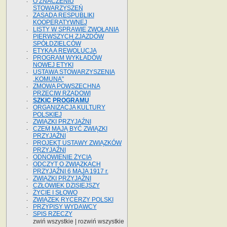
O ZNACZENIU
STOWARZYSZEŃ
ZASADA RESPUBLIKI
KOOPERATYWNEJ
LISTY W SPRAWIE ZWOŁANIA
PIERWSZYCH ZJAZDÓW
SPÓŁDZIELCÓW
ETYKA A REWOLUCJA
PROGRAM WYKŁADÓW
NOWEJ ETYKI
USTAWA STOWARZYSZENIA
„KOMUNA"
ZMOWA POWSZECHNA
PRZECIW RZĄDOWI
SZKIC PROGRAMU
ORGANIZACJA KULTURY
POLSKIEJ
ZWIĄZKI PRZYJAŹNI
CZEM MAJĄ BYĆ ZWIĄZKI
PRZYJAŹNI
PROJEKT USTAWY ZWIĄZKÓW
PRZYJAŹNI
ODNOWIENIE ŻYCIA
ODCZYT O ZWIĄZKACH
PRZYJAŹNI 6 MAJA 1917 r.
ZWIĄZKI PRZYJAŹNI
CZŁOWIEK DZISIEJSZY
ŻYCIE I SŁOWO
ZWIĄZEK RYCERZY POLSKI
PRZYPISY WYDAWCY
SPIS RZECZY
zwiń wszystkie
|
rozwiń wszystkie