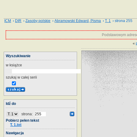
ICM
›
DIR
›
Zasoby polskie
›
Abramowski Edward, Pisma
›
T. 1
› strona 255
Podstawowym adrese
«
Wyszukiwanie
w książce
szukaj w całej serii
Idź do
strona:
Pobierz pełen tekst
T. 1.txt
Nawigacja