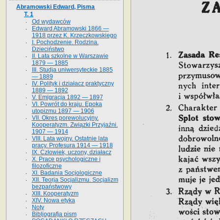
Abramowski Edward, Pisma
T. 1
Od wydawców
Edward Abramowski 1866 —
1918 przez K. Krzeczkowskiego
I. Pochodzenie. Rodzina.
Dzieciństwo
II. Lata szkolne w Warszawie
1879 — 1885
III. Studja uniwersyteckie 1885
— 1889
IV. Polityk i działacz praktyczny
1889 — 1892
V. Emigracja 1892 — 1897
VI. Powrót do kraju. Epoka
utopizmu 1897 — 1906
VII. Okres porewolucyjny.
Kooperatyzm. Związki Przyjaźni.
1907 — 1914
VIII. Lata wojny. Ostatnie lata
pracy. Profesura 1914 — 1918
IX. Człowiek, uczony, działacz
X. Prace psychologiczne i
filozoficzne
XI. Badania Socjologiczne
XII. Teorja Socjalizmu. Socjalizm
bezpaństwowy
XIII. Kooperatyzm
XIV. Nowa etyka
Noty
Bibljografja pism