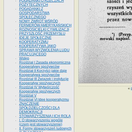
POGADANKI O RZECZACH
POŻYTECZNYCH
POGADANKI Z
GOSPODARSTWA
SPOŁECZNEGO
NOWY ZWROT WŚRÓD
FERMERÓW AMERYKAŃSKICH
ROZNOSICIELKI CYWILIZACJI
PRZYSZŁOŚĆ PRZEMYSŁU
IDEJE SPOŁECZNE
KOOPERATYZMU
KOOPERATYWA JAKO
SPRAWA WYZWOLENIA LUDU
PRACUJĄCEGO
Wstęp
Rozdział I Zasada ekonomiczna
Kooperatywy spożywców
Rozdział II Korzyści jakie daje
Kooperatywa spożywców
Rozdział III Związek i instytucje
Kooperatyw spożywczych
Rozdział IV Wytwórczość
«
Kooperatyw spożywczych
Rozdział V
Rozdział VI Idee kooperatyzmu
ZNACZENIE
SPÓŁDZIELCZOŚCI DLA
DEMOKRACJI
STOWARZYSZENIA I ICH ROLA
I. O stowarzyszeniu wogóle
(czem jest stowarzyszenie)
II. Formy stowarzyszeń ludowych