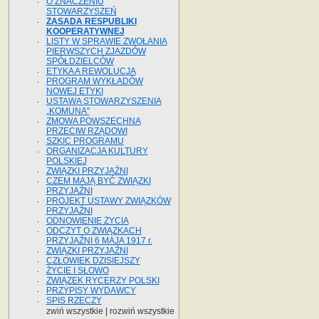
O ZNACZENIU
STOWARZYSZEŃ
ZASADA RESPUBLIKI
KOOPERATYWNEJ
LISTY W SPRAWIE ZWOŁANIA
PIERWSZYCH ZJAZDÓW
SPÓŁDZIELCÓW
ETYKA A REWOLUCJA
PROGRAM WYKŁADÓW
NOWEJ ETYKI
USTAWA STOWARZYSZENIA
„KOMUNA"
ZMOWA POWSZECHNA
PRZECIW RZĄDOWI
SZKIC PROGRAMU
ORGANIZACJA KULTURY
POLSKIEJ
ZWIĄZKI PRZYJAŹNI
CZEM MAJĄ BYĆ ZWIĄZKI
PRZYJAŹNI
PROJEKT USTAWY ZWIĄZKÓW
PRZYJAŹNI
ODNOWIENIE ŻYCIA
ODCZYT O ZWIĄZKACH
PRZYJAŹNI 6 MAJA 1917 r.
ZWIĄZKI PRZYJAŹNI
CZŁOWIEK DZISIEJSZY
ŻYCIE I SŁOWO
ZWIĄZEK RYCERZY POLSKI
PRZYPISY WYDAWCY
SPIS RZECZY
zwiń wszystkie
|
rozwiń wszystkie