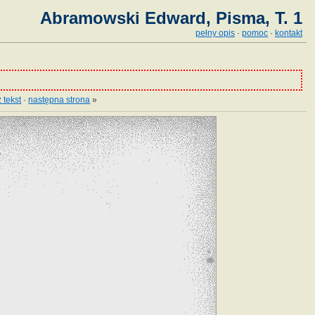
Abramowski Edward, Pisma, T. 1
pełny opis
·
pomoc
·
kontakt
 tekst
·
następna strona
»