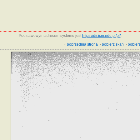
Podstawowym adresem systemu jest
https://dir.icm.edu.pl/pl/
.
«
poprzednia strona
·
pobierz skan
·
pobierz