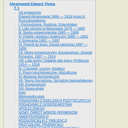
Abramowski Edward, Pisma
T. 1
Od wydawców
Edward Abramowski 1866 — 1918 przez K.
Krzeczkowskiego
I. Pochodzenie. Rodzina. Dzieciństwo
II. Lata szkolne w Warszawie 1879 — 1885
III. Studja uniwersyteckie 1885 — 1889
IV. Polityk i działacz praktyczny 1889 — 1892
V. Emigracja 1892 — 1897
VI. Powrót do kraju. Epoka utopizmu 1897 —
1906
VII. Okres porewolucyjny. Kooperatyzm. Związki
Przyjaźni. 1907 — 1914
VIII. Lata wojny. Ostatnie lata pracy. Profesura
1914 — 1918
IX. Człowiek, uczony, działacz
X. Prace psychologiczne i filozoficzne
XI. Badania Socjologiczne
XII. Teorja Socjalizmu. Socjalizm bezpaństwowy
XIII. Kooperatyzm
XIV. Nowa etyka
Noty
Bibljografja pism
POGADANKI O RZECZACH POŻYTECZNYCH
POGADANKI Z GOSPODARSTWA
SPOŁECZNEGO
NOWY ZWROT WŚRÓD FERMERÓW
AMERYKAŃSKICH
ROZNOSICIELKI CYWILIZACJI
PRZYSZŁOŚĆ PRZEMYSŁU