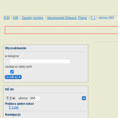
ICM
›
DIR
›
Zasoby polskie
›
Abramowski Edward, Pisma
›
T. 1
› strona 365
Wyszukiwanie
w książce
szukaj w całej serii
Idź do
strona:
Pobierz pełen tekst
T. 1.txt
Nawigacja