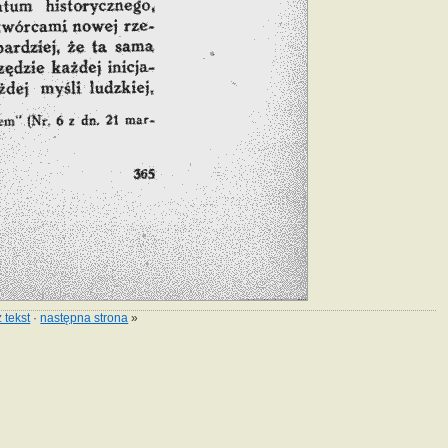
 tekst
·
następna strona
»