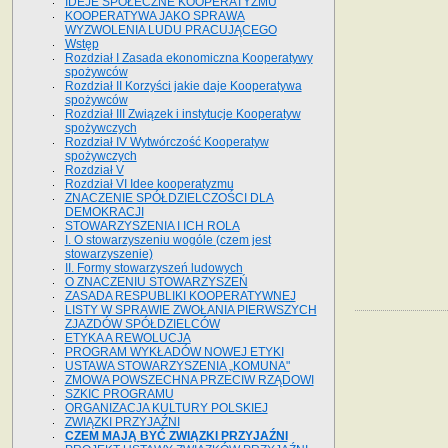
IDEJE SPOŁECZNE KOOPERATYZMU
KOOPERATYWA JAKO SPRAWA
WYZWOLENIA LUDU PRACUJĄCEGO
Wstęp
Rozdział I Zasada ekonomiczna Kooperatywy
spożywców
Rozdział II Korzyści jakie daje Kooperatywa
spożywców
Rozdział III Związek i instytucje Kooperatyw
spożywczych
Rozdział IV Wytwórczość Kooperatyw
spożywczych
Rozdział V
Rozdział VI Idee kooperatyzmu
ZNACZENIE SPÓŁDZIELCZOŚCI DLA
DEMOKRACJI
STOWARZYSZENIA I ICH ROLA
I. O stowarzyszeniu wogóle (czem jest
stowarzyszenie)
II. Formy stowarzyszeń ludowych
O ZNACZENIU STOWARZYSZEŃ
ZASADA RESPUBLIKI KOOPERATYWNEJ
LISTY W SPRAWIE ZWOŁANIA PIERWSZYCH
ZJAZDÓW SPÓŁDZIELCÓW
ETYKA A REWOLUCJA
PROGRAM WYKŁADÓW NOWEJ ETYKI
USTAWA STOWARZYSZENIA „KOMUNA"
ZMOWA POWSZECHNA PRZECIW RZĄDOWI
SZKIC PROGRAMU
ORGANIZACJA KULTURY POLSKIEJ
ZWIĄZKI PRZYJAŹNI
CZEM MAJĄ BYĆ ZWIĄZKI PRZYJAŹNI