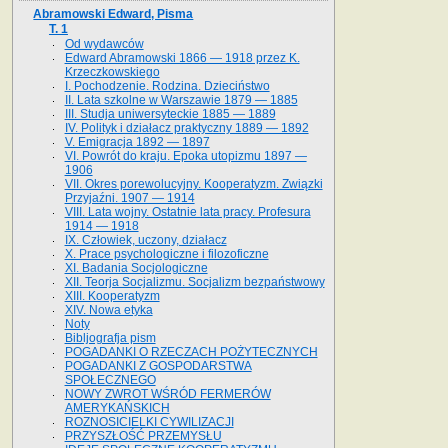
Abramowski Edward, Pisma
T. 1
Od wydawców
Edward Abramowski 1866 — 1918 przez K.
Krzeczkowskiego
I. Pochodzenie. Rodzina. Dzieciństwo
II. Lata szkolne w Warszawie 1879 — 1885
III. Studja uniwersyteckie 1885 — 1889
IV. Polityk i działacz praktyczny 1889 — 1892
V. Emigracja 1892 — 1897
VI. Powrót do kraju. Epoka utopizmu 1897 —
1906
VII. Okres porewolucyjny. Kooperatyzm. Związki
Przyjaźni. 1907 — 1914
VIII. Lata wojny. Ostatnie lata pracy. Profesura
1914 — 1918
IX. Człowiek, uczony, działacz
X. Prace psychologiczne i filozoficzne
XI. Badania Socjologiczne
XII. Teorja Socjalizmu. Socjalizm bezpaństwowy
XIII. Kooperatyzm
XIV. Nowa etyka
Noty
Bibljografja pism
POGADANKI O RZECZACH POŻYTECZNYCH
POGADANKI Z GOSPODARSTWA
SPOŁECZNEGO
NOWY ZWROT WŚRÓD FERMERÓW
AMERYKAŃSKICH
ROZNOSICIELKI CYWILIZACJI
PRZYSZŁOŚĆ PRZEMYSŁU