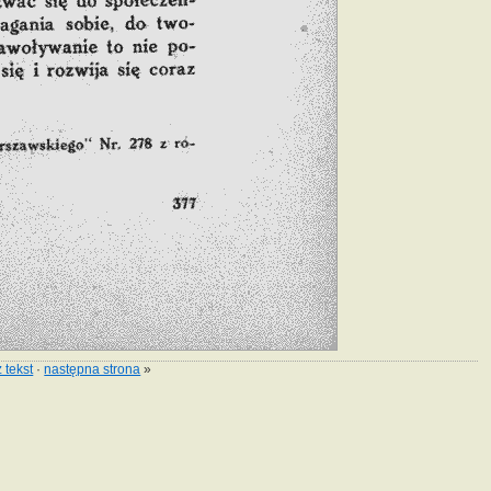
 tekst
·
następna strona
»