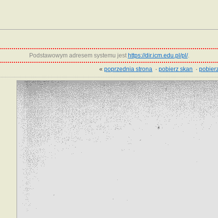
Podstawowym adresem systemu jest
https://dir.icm.edu.pl/pl/
.
«
poprzednia strona
·
pobierz skan
·
pobierz