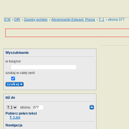
ICM
›
DIR
›
Zasoby polskie
›
Abramowski Edward, Pisma
›
T. 1
› strona 377
Wyszukiwanie
w książce
szukaj w całej serii
Idź do
strona:
Pobierz pełen tekst
T. 1.txt
Nawigacja