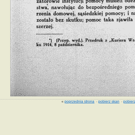
«
poprzednia strona
·
pobierz skan
·
pobierz