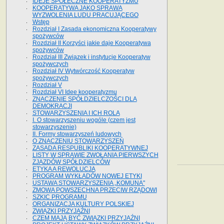
IDEJE SPOŁECZNE KOOPERATYZMU
KOOPERATYWA JAKO SPRAWA
WYZWOLENIA LUDU PRACUJĄCEGO
Wstęp
Rozdział I Zasada ekonomiczna Kooperatywy
spożywców
Rozdział II Korzyści jakie daje Kooperatywa
spożywców
Rozdział III Związek i instytucje Kooperatyw
spożywczych
Rozdział IV Wytwórczość Kooperatyw
spożywczych
Rozdział V
Rozdział VI Idee kooperatyzmu
ZNACZENIE SPÓŁDZIELCZOŚCI DLA
DEMOKRACJI
STOWARZYSZENIA I ICH ROLA
I. O stowarzyszeniu wogóle (czem jest
stowarzyszenie)
II. Formy stowarzyszeń ludowych
O ZNACZENIU STOWARZYSZEŃ
ZASADA RESPUBLIKI KOOPERATYWNEJ
LISTY W SPRAWIE ZWOŁANIA PIERWSZYCH
ZJAZDÓW SPÓŁDZIELCÓW
ETYKA A REWOLUCJA
PROGRAM WYKŁADÓW NOWEJ ETYKI
USTAWA STOWARZYSZENIA „KOMUNA"
ZMOWA POWSZECHNA PRZECIW RZĄDOWI
SZKIC PROGRAMU
ORGANIZACJA KULTURY POLSKIEJ
ZWIĄZKI PRZYJAŹNI
CZEM MAJĄ BYĆ ZWIĄZKI PRZYJAŹNI