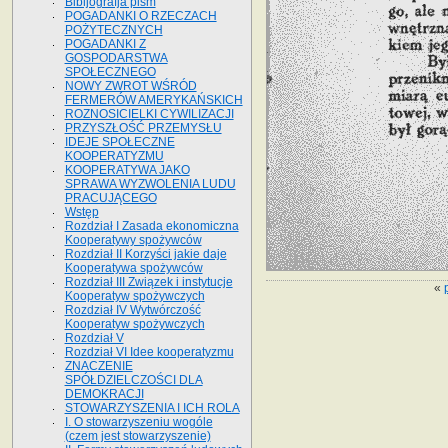
Bibljografja pism
POGADANKI O RZECZACH
POŻYTECZNYCH
POGADANKI Z
GOSPODARSTWA
SPOŁECZNEGO
NOWY ZWROT WŚRÓD
FERMERÓW AMERYKAŃSKICH
ROZNOSICIELKI CYWILIZACJI
PRZYSZŁOŚĆ PRZEMYSŁU
IDEJE SPOŁECZNE
KOOPERATYZMU
KOOPERATYWA JAKO
SPRAWA WYZWOLENIA LUDU
PRACUJĄCEGO
Wstęp
Rozdział I Zasada ekonomiczna
Kooperatywy spożywców
Rozdział II Korzyści jakie daje
Kooperatywa spożywców
Rozdział III Związek i instytucje
«
Kooperatyw spożywczych
Rozdział IV Wytwórczość
Kooperatyw spożywczych
Rozdział V
Rozdział VI Idee kooperatyzmu
ZNACZENIE
SPÓŁDZIELCZOŚCI DLA
DEMOKRACJI
STOWARZYSZENIA I ICH ROLA
I. O stowarzyszeniu wogóle
(czem jest stowarzyszenie)