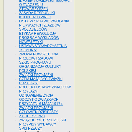
II. Formy stowarzyszeń ludowych
O ZNACZENIU
STOWARZYSZEŃ
ZASADA RESPUBLIKI
KOOPERATYWNEJ
LISTY W SPRAWIE ZWOŁANIA
PIERWSZYCH ZJAZDÓW
SPÓŁDZIELCÓW
ETYKA A REWOLUCJA
PROGRAM WYKŁADÓW
NOWEJ ETYKI
USTAWA STOWARZYSZENIA
„KOMUNA"
ZMOWA POWSZECHNA
PRZECIW RZĄDOWI
SZKIC PROGRAMU
ORGANIZACJA KULTURY
POLSKIEJ
ZWIĄZKI PRZYJAŹNI
CZEM MAJĄ BYĆ ZWIĄZKI
PRZYJAŹNI
PROJEKT USTAWY ZWIĄZKÓW
PRZYJAŹNI
ODNOWIENIE ŻYCIA
ODCZYT O ZWIĄZKACH
PRZYJAŹNI 6 MAJA 1917 r.
ZWIĄZKI PRZYJAŹNI
CZŁOWIEK DZISIEJSZY
ŻYCIE I SŁOWO
ZWIĄZEK RYCERZY POLSKI
PRZYPISY WYDAWCY
SPIS RZECZY