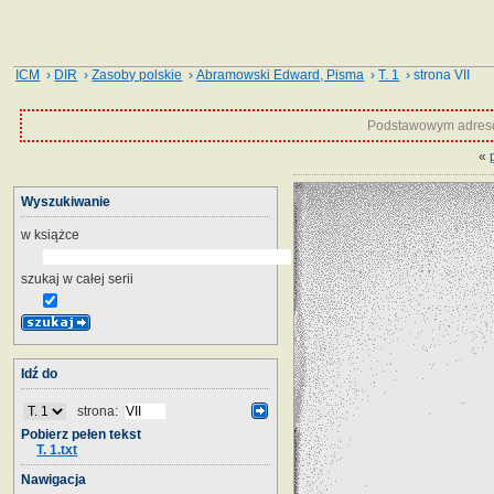
ICM
›
DIR
›
Zasoby polskie
›
Abramowski Edward, Pisma
›
T. 1
› strona VII
Podstawowym adrese
«
Wyszukiwanie
w książce
szukaj w całej serii
Idź do
strona:
Pobierz pełen tekst
T. 1.txt
Nawigacja