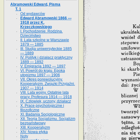
Abramowski Edward, Pisma
T. 1
Od wydawców
Edward Abramowski 1866 —
1918 przez K.
Krzeczkowskiego
I. Pochodzenie. Rodzina.
Dzieciństwo
II. Lata szkolne w Warszawie
1879 — 1885
III. Studja uniwersyteckie 1885
— 1889
IV. Polityk i działacz praktyczny
1889 — 1892
V. Emigracja 1892 — 1897
VI. Powrót do kraju. Epoka
utopizmu 1897 — 1906
VII. Okres porewolucyjny.
Kooperatyzm. Związki Przyjaźni.
1907 — 1914
VIII. Lata wojny. Ostatnie lata
pracy. Profesura 1914 — 1918
IX. Człowiek, uczony, działacz
X. Prace psychologiczne i
filozoficzne
XI. Badania Socjologiczne
XII. Teorja Socjalizmu. Socjalizm
bezpaństwowy
XIII. Kooperatyzm
XIV. Nowa etyka
Noty